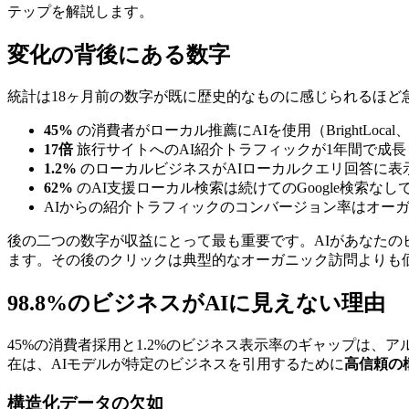
テップを解説します。
変化の背後にある数字
統計は18ヶ月前の数字が既に歴史的なものに感じられるほど
45%
の消費者がローカル推薦にAIを使用（BrightLocal、
17倍
旅行サイトへのAI紹介トラフィックが1年間で成長（Adobe
1.2%
のローカルビジネスがAIローカルクエリ回答に表示（
62%
のAI支援ローカル検索は続けてのGoogle検索な
AIからの紹介トラフィックのコンバージョン率はオー
後の二つの数字が収益にとって最も重要です。AIがあなた
ます。その後のクリックは典型的なオーガニック訪問よりも価値が高く、
98.8%のビジネスがAIに見えない理由
45%の消費者採用と1.2%のビジネス表示率のギャップは
在は、AIモデルが特定のビジネスを引用するために
高信頼の
構造化データの欠如