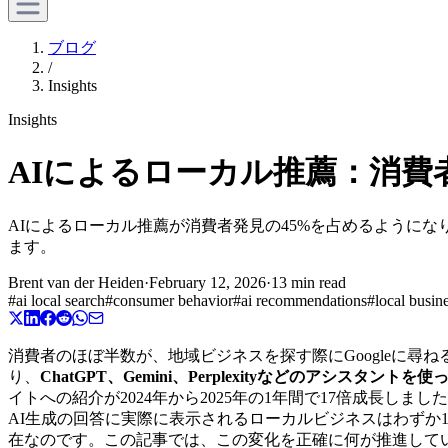
ブログ
/
Insights
Insights
AIによるローカル推薦：消費
AIによるローカル推薦が消費者発見の45%を占めるようになりまし
ます。
Brent van der Heiden
·
February 12, 2026
·
13 min read
#
ai local search
#
consumer behavior
#
ai recommendations
#
local busin
消費者のほぼ半数が、地域ビジネスを探す際にGoogleに尋ねる前にAIに
り、
ChatGPT、Gemini、Perplexityなどのアシスタ
イトへの紹介が2024年から2025年の1年間で17倍成長しました。SO
AI生成の回答に実際に表示されるローカルビジネスはわずか1
在なのです。この記事では、この変化を正確に何が推進して