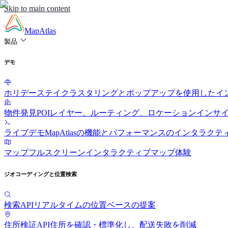
Skip to main content
MapAtlas
製品
デモ
ホリデーステイ
クラスタリングとポップアップを使用したイ
物件発見
POIレイヤー、ルーティング、ロケーションインサ
ライブデモ
MapAtlasの機能とパフォーマンスのインタラク
マップ
フルスクリーンインタラクティブマップ体験
ジオコーディングと位置検索
検索API
リアルタイムの位置ベースの提案
住所検証API
住所を確認・標準化し、配送失敗を削減