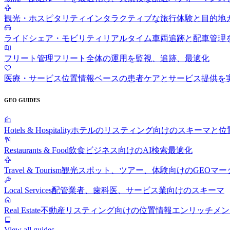
観光・ホスピタリティ
インタラクティブな旅行体験と目的地
ライドシェア・モビリティ
リアルタイム車両追跡と配車管理
フリート管理
フリート全体の運用を監視、追跡、最適化
医療・サービス
位置情報ベースの患者ケアとサービス提供を
GEO GUIDES
Hotels & Hospitality
ホテルのリスティング向けのスキーマと位
Restaurants & Food
飲食ビジネス向けのAI検索最適化
Travel & Tourism
観光スポット、ツアー、体験向けのGEOマー
Local Services
配管業者、歯科医、サービス業向けのスキーマ
Real Estate
不動産リスティング向けの位置情報エンリッチメン
View all guides