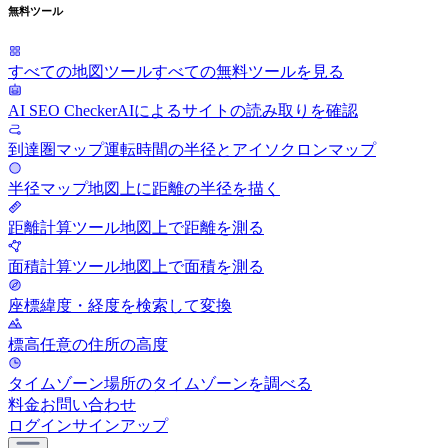
無料ツール
すべての地図ツール
すべての無料ツールを見る
AI SEO Checker
AIによるサイトの読み取りを確認
到達圏マップ
運転時間の半径とアイソクロンマップ
半径マップ
地図上に距離の半径を描く
距離計算ツール
地図上で距離を測る
面積計算ツール
地図上で面積を測る
座標
緯度・経度を検索して変換
標高
任意の住所の高度
タイムゾーン
場所のタイムゾーンを調べる
料金
お問い合わせ
ログイン
サインアップ