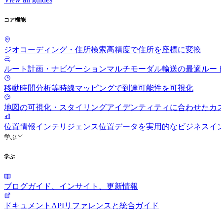
コア機能
ジオコーディング・住所検索
高精度で住所を座標に変換
ルート計画・ナビゲーション
マルチモーダル輸送の最適ルー
移動時間分析
等時線マッピングで到達可能性を可視化
地図の可視化・スタイリング
アイデンティティに合わせたカ
位置情報インテリジェンス
位置データを実用的なビジネスイ
学ぶ
学ぶ
ブログ
ガイド、インサイト、更新情報
ドキュメント
APIリファレンスと統合ガイド