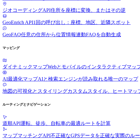
ジオコーディングAPI
住所を座標に変換、またはその逆
GeoEnrich API
1回の呼び出し：座標、地区、近隣スポット
GeoFAQ
任意の住所から位置情報連動FAQを自動生成
マッピング
ダイナミックマップ
Webとモバイルのインタラクティブマッ
AI最適化マップ
AIと検索エンジンが読み取れる唯一のマップ
地図の可視化とスタイリング
カスタムスタイル、ヒートマッ
ルーティングとナビゲーション
道順API
運転、徒歩、自転車の最適ルートを計算
マップマッチングAPI
不正確なGPSデータを正確な実際のル