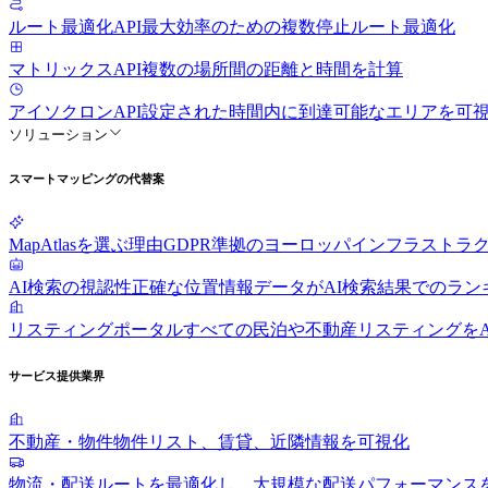
ルート最適化API
最大効率のための複数停止ルート最適化
マトリックスAPI
複数の場所間の距離と時間を計算
アイソクロンAPI
設定された時間内に到達可能なエリアを可
ソリューション
スマートマッピングの代替案
MapAtlasを選ぶ理由
GDPR準拠のヨーロッパインフラストラ
AI検索の視認性
正確な位置情報データがAI検索結果でのラン
リスティングポータル
すべての民泊や不動産リスティングをA
サービス提供業界
不動産・物件
物件リスト、賃貸、近隣情報を可視化
物流・配送
ルートを最適化し、大規模な配送パフォーマンス