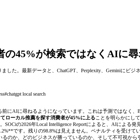
者の45%が検索ではなくAIに
た。最新データと、ChatGPT、Perplexity、Gemin
ess
#
chatgpt local search
尋ねるようになっています。これは予測ではなく、BrightLocalの202
ントを使ってローカル推薦を探す消費者が45%に上る
ことを明らかにしていま
Ciの2026年Local Intelligence Reportによると
.2%**です。残りの98.8%は見えません。ペナルティを受
いるのか、どのビジネスが勝っているのか、そして不可視から