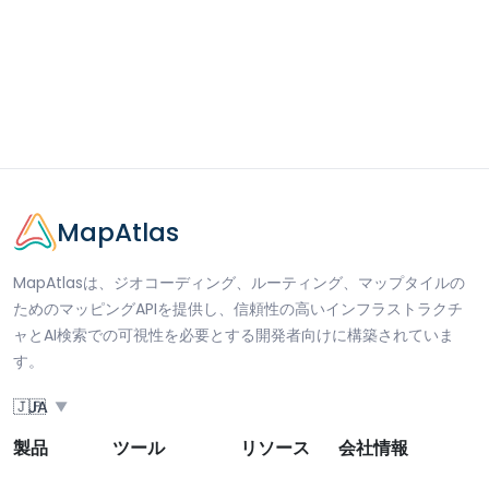
MapAtlas
MapAtlasは、ジオコーディング、ルーティング、マップタイルの
ためのマッピングAPIを提供し、信頼性の高いインフラストラクチ
ャとAI検索での可視性を必要とする開発者向けに構築されていま
す。
🇯🇵
JA
▼
製品
ツール
リソース
会社情報