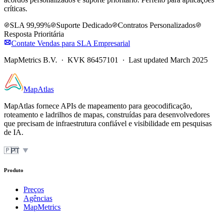
críticas.
SLA 99,99%
Suporte Dedicado
Contratos Personalizados
Resposta Prioritária
Contate Vendas para SLA Empresarial
MapMetrics B.V. · KVK 86457101 · Last updated March 2025
MapAtlas
MapAtlas fornece APIs de mapeamento para geocodificação,
roteamento e ladrilhos de mapas, construídas para desenvolvedores
que precisam de infraestrutura confiável e visibilidade em pesquisas
de IA.
🇵🇹
PT
▼
Produto
Preços
Agências
MapMetrics