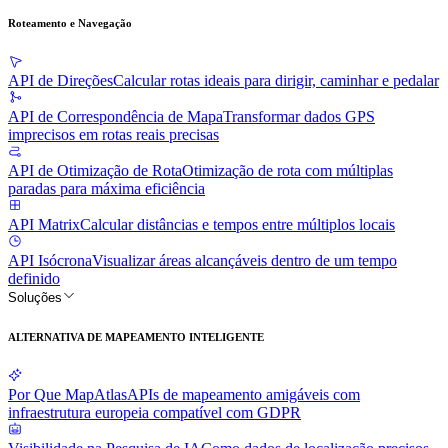
Roteamento e Navegação
API de Direções
Calcular rotas ideais para dirigir, caminhar e pedalar
API de Correspondência de Mapa
Transformar dados GPS
imprecisos em rotas reais precisas
API de Otimização de Rota
Otimização de rota com múltiplas
paradas para máxima eficiência
API Matrix
Calcular distâncias e tempos entre múltiplos locais
API Isócrona
Visualizar áreas alcançáveis dentro de um tempo
definido
Soluções
ALTERNATIVA DE MAPEAMENTO INTELIGENTE
Por Que MapAtlas
APIs de mapeamento amigáveis com
infraestrutura europeia compatível com GDPR