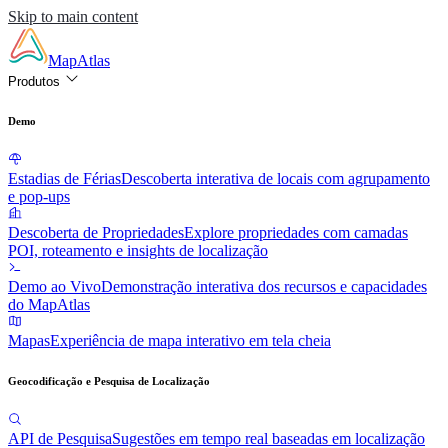
Skip to main content
MapAtlas
Produtos
Demo
Estadias de Férias
Descoberta interativa de locais com agrupamento
e pop-ups
Descoberta de Propriedades
Explore propriedades com camadas
POI, roteamento e insights de localização
Demo ao Vivo
Demonstração interativa dos recursos e capacidades
do MapAtlas
Mapas
Experiência de mapa interativo em tela cheia
Geocodificação e Pesquisa de Localização
API de Pesquisa
Sugestões em tempo real baseadas em localização