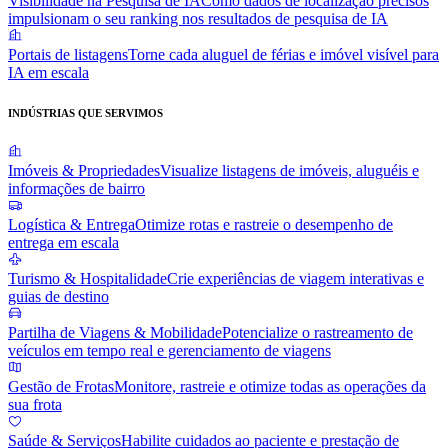
Visibilidade na Pesquisa de IA
Como dados de localização precisos
impulsionam o seu ranking nos resultados de pesquisa de IA
Portais de listagens
Torne cada aluguel de férias e imóvel visível para
IA em escala
INDÚSTRIAS QUE SERVIMOS
Imóveis & Propriedades
Visualize listagens de imóveis, aluguéis e
informações de bairro
Logística & Entrega
Otimize rotas e rastreie o desempenho de
entrega em escala
Turismo & Hospitalidade
Crie experiências de viagem interativas e
guias de destino
Partilha de Viagens & Mobilidade
Potencialize o rastreamento de
veículos em tempo real e gerenciamento de viagens
Gestão de Frotas
Monitore, rastreie e otimize todas as operações da
sua frota
Saúde & Serviços
Habilite cuidados ao paciente e prestação de