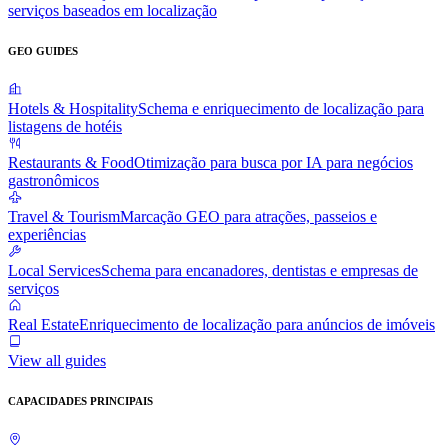
serviços baseados em localização
GEO GUIDES
Hotels & Hospitality
Schema e enriquecimento de localização para
listagens de hotéis
Restaurants & Food
Otimização para busca por IA para negócios
gastronômicos
Travel & Tourism
Marcação GEO para atrações, passeios e
experiências
Local Services
Schema para encanadores, dentistas e empresas de
serviços
Real Estate
Enriquecimento de localização para anúncios de imóveis
View all guides
CAPACIDADES PRINCIPAIS