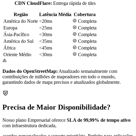
CDN CloudFlare:
Entrega rápida de tiles
Região
Latência Média
Cobertura
América do Norte
<20ms
Completa
Europa
<25ms
Completa
Ásia-Pacífico
<30ms
Completa
América do Sul
<35ms
Completa
África
<45ms
Completa
Oriente Médio
<30ms
Completa
Dados do OpenStreetMap:
Atualizado semanalmente com
contribuições de milhões de mapeadores em todo o mundo,
garantindo dados de mapa precisos e atualizados globalmente.
Precisa de Maior Disponibilidade?
Nosso plano Empresarial oferece
SLA de 99,99% de tempo ativo
com infraestrutura dedicada,
acordos personalizados e suporte prioritário. Perfeito para aplicações