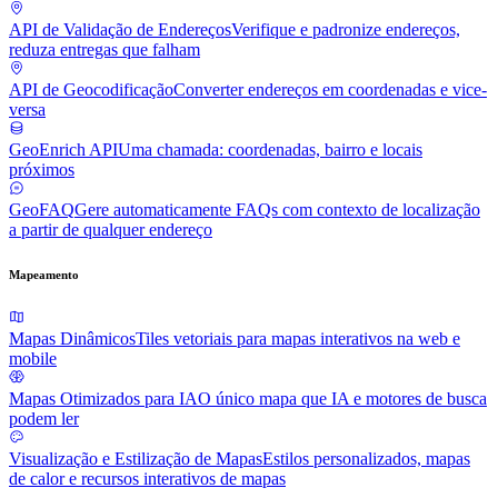
API de Validação de Endereços
Verifique e padronize endereços,
reduza entregas que falham
API de Geocodificação
Converter endereços em coordenadas e vice-
versa
GeoEnrich API
Uma chamada: coordenadas, bairro e locais
próximos
GeoFAQ
Gere automaticamente FAQs com contexto de localização
a partir de qualquer endereço
Mapeamento
Mapas Dinâmicos
Tiles vetoriais para mapas interativos na web e
mobile
Mapas Otimizados para IA
O único mapa que IA e motores de busca
podem ler
Visualização e Estilização de Mapas
Estilos personalizados, mapas
de calor e recursos interativos de mapas