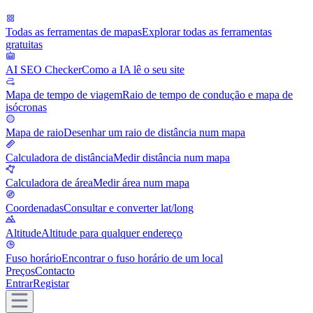
Todas as ferramentas de mapas
Explorar todas as ferramentas
gratuitas
AI SEO Checker
Como a IA lê o seu site
Mapa de tempo de viagem
Raio de tempo de condução e mapa de
isócronas
Mapa de raio
Desenhar um raio de distância num mapa
Calculadora de distância
Medir distância num mapa
Calculadora de área
Medir área num mapa
Coordenadas
Consultar e converter lat/long
Altitude
Altitude para qualquer endereço
Fuso horário
Encontrar o fuso horário de um local
Preços
Contacto
Entrar
Registar