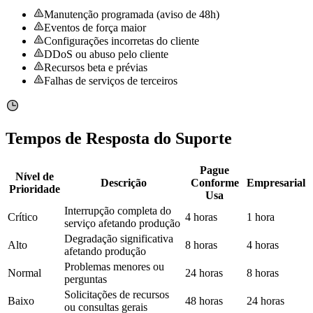
Manutenção programada (aviso de 48h)
Eventos de força maior
Configurações incorretas do cliente
DDoS ou abuso pelo cliente
Recursos beta e prévias
Falhas de serviços de terceiros
Tempos de Resposta do Suporte
Pague
Nível de
Descrição
Conforme
Empresarial
Prioridade
Usa
Interrupção completa do
Crítico
4 horas
1 hora
serviço afetando produção
Degradação significativa
Alto
8 horas
4 horas
afetando produção
Problemas menores ou
Normal
24 horas
8 horas
perguntas
Solicitações de recursos
Baixo
48 horas
24 horas
ou consultas gerais