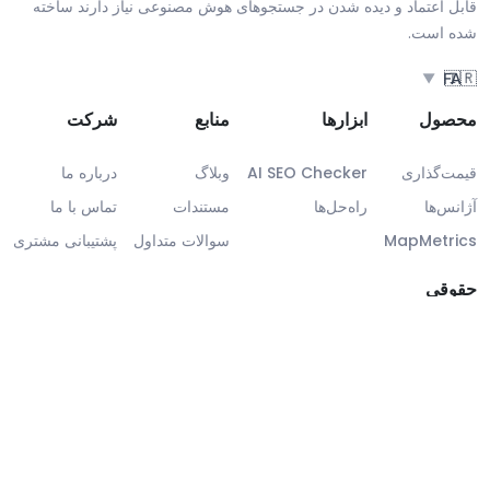
قابل اعتماد و دیده شدن در جستجوهای هوش مصنوعی نیاز دارند ساخته
شده است.
🇮🇷
FA
▼
محصول
ابزارها
منابع
شرکت
قیمت‌گذاری
AI SEO Checker
وبلاگ
درباره ما
آژانس‌ها
راه‌حل‌ها
مستندات
تماس با ما
MapMetrics
سوالات متداول
پشتیبانی مشتری
حقوقی
اطلاعات حقوقی
انطباق GDPR
SLA