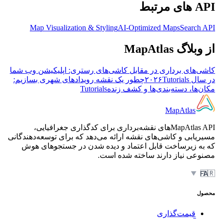
API های مرتبط
Map Visualization & Styling
AI-Optimized Maps
Search API
از وبلاگ MapAtlas
کاشی‌های برداری در مقابل کاشی‌های رستری: اپلیکیشن وب شما
در سال ۲۰۲۶
Tutorials
چطور یک نقشه رویدادهای شهری بسازیم:
مکان‌ها، دسته‌بندی‌ها و کشف زنده
Tutorials
MapAtlas
MapAtlas APIهای نقشه‌برداری برای کدگذاری جغرافیایی،
مسیریابی و کاشی‌های نقشه ارائه می‌دهد که برای توسعه‌دهندگانی
که به زیرساخت قابل اعتماد و دیده شدن در جستجوهای هوش
مصنوعی نیاز دارند ساخته شده است.
🇮🇷
FA
▼
محصول
قیمت‌گذاری