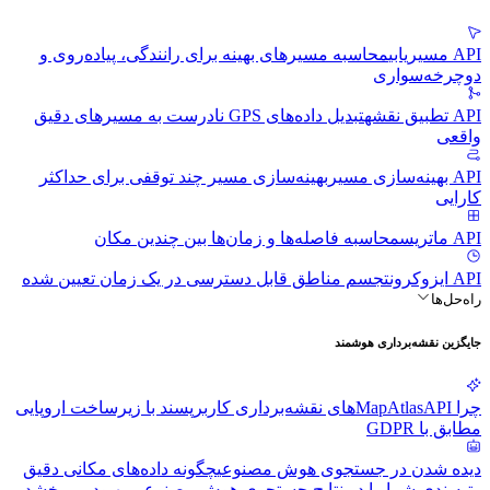
API مسیریابی
محاسبه مسیرهای بهینه برای رانندگی، پیاده‌روی و
دوچرخه‌سواری
API تطبیق نقشه
تبدیل داده‌های GPS نادرست به مسیرهای دقیق
واقعی
API بهینه‌سازی مسیر
بهینه‌سازی مسیر چند توقفی برای حداکثر
کارایی
API ماتریس
محاسبه فاصله‌ها و زمان‌ها بین چندین مکان
API ایزوکرون
تجسم مناطق قابل دسترسی در یک زمان تعیین شده
راه‌حل‌ها
جایگزین نقشه‌برداری هوشمند
چرا MapAtlas
APIهای نقشه‌برداری کاربرپسند با زیرساخت اروپایی
مطابق با GDPR
دیده شدن در جستجوی هوش مصنوعی
چگونه داده‌های مکانی دقیق
رتبه‌بندی شما را در نتایج جستجوی هوش مصنوعی بهبود می‌بخشد