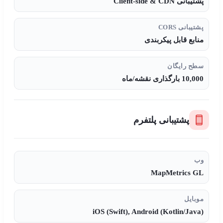
پشتیبانی Client-side & CDN
پشتیبانی CORS
منابع قابل پیکربندی
سطح رایگان
10,000 بارگذاری نقشه/ماه
پشتیبانی پلتفرم
وب
MapMetrics GL
موبایل
iOS (Swift), Android (Kotlin/Java)