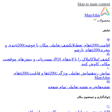
Skip to main content
MapAtlas
محصولات
نمایش
اقامتu200cهای تعطیلات
کشف تعاملی مکان با خوشهu200cبندی و
پنجرهu200cهای بازشو
کشف املاک
املاک را با لایه‌های POI، مسیریابی و بینش‌های موقعیت
مکانی کاوش کنید
نمایش زنده
نمایش تعاملی ویژگیu200cها و قابلیتu200cهای
MapAtlas
نقشه‌ها
تجربه نقشه تعاملی تمام صفحه
ژئوکدگذاری و جستجوی مکان
API جستجو
پیشنهادات مبتنی بر مکان در زمان واقعی