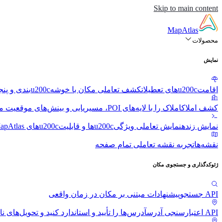
Skip to main content
MapAtlas
محصولات
نمایش
اقامتu200cهای تعطیلات
کشف تعاملی مکان با خوشهu200cبندی و پنجرهu200cهای بازشو
کشف املاک
املاک را با لایه‌های POI، مسیریابی و بینش‌های موقعیت مکانی کاوش کنید
نمایش زنده
نمایش تعاملی ویژگیu200cها و قابلیتu200cهای MapAtlas
نقشه‌ها
تجربه نقشه تعاملی تمام صفحه
ژئوکدگذاری و جستجوی مکان
API جستجو
پیشنهادات مبتنی بر مکان در زمان واقعی
API اعتبارسنجی آدرس
آدرس‌ها را تأیید و استاندارد کنید و تحویل‌های ن