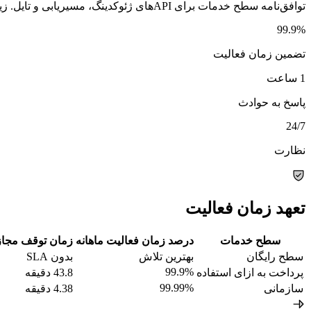
توافق‌نامه سطح خدمات برای APIهای ژئوکدینگ، مسیریابی و تایل. زیرساخت میزبانی‌شده در اتحادیه اروپا، پاسخ به حوادث ۲۴ ساعته، و اعتبار سرویس شفاف.
99.9%
تضمین زمان فعالیت
1 ساعت
پاسخ به حوادث
24/7
نظارت
تعهد زمان فعالیت
سطح خدمات
درصد زمان فعالیت ماهانه
زمان توقف مجاز
سطح رایگان
بهترین تلاش
بدون SLA
99.9%
پرداخت به ازای استفاده
43.8 دقیقه
99.99%
سازمانی
4.38 دقیقه