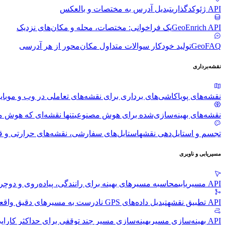
API ژئوکدگذاری
تبدیل آدرس به مختصات و بالعکس
GeoEnrich API
یک فراخوانی: مختصات، محله و مکان‌های نزدیک
GeoFAQ
تولید خودکار سوالات متداول مکان‌محور از هر آدرسی
نقشه‌برداری
نقشه‌های پویا
کاشی‌های برداری برای نقشه‌های تعاملی در وب و موبای
نقشه‌های بهینه‌سازی‌شده برای هوش مصنوعی
تنها نقشه‌ای که هوش م
تجسم و استایل‌دهی نقشه
استایل‌های سفارشی، نقشه‌های حرارتی و قا
مسیریابی و ناوبری
API مسیریابی
محاسبه مسیرهای بهینه برای رانندگی، پیاده‌روی و دوچ
API تطبیق نقشه
تبدیل داده‌های GPS نادرست به مسیرهای دقیق واقعی
API بهینه‌سازی مسیر
بهینه‌سازی مسیر چند توقفی برای حداکثر کارای