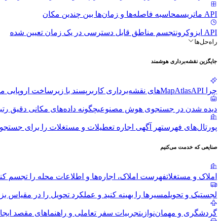
API ماتریس
محاسبه فاصله‌ها و زمان‌ها بین چندین مکان
API ایزوکرون
تجسم مناطق قابل دسترسی در یک زمان تعیین شده
راه‌حل‌ها
جایگزین نقشه‌برداری هوشمند
چرا MapAtlas
APIهای نقشه‌برداری کاربرپسند با زیرساخت اروپایی مطابق با GDPR
دیده شدن در جستجوی هوش مصنوعی
چگونه داده‌های مکانی دقیق رت
پورتال‌های فهرست
هر آگهی اجاره تعطیلات و مستغلات را برای جست
صنایعی که خدمت می‌کنیم
املاک و مستغلات
فهرست املاک، اجاره‌ها و اطلاعات محله را تجسم کنی
لجستیک و تحویل
مسیرها را بهینه کنید و عملکرد تحویل را در مقیاس بز
گردشگری و مهمان‌نوازی
تجربیات سفر تعاملی و راهنماهای مقصد ایجاد