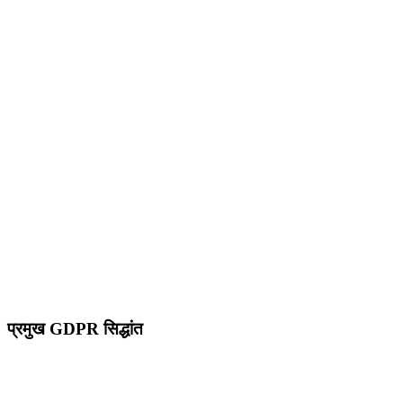
100%
EU बुनियादी ढांचा
0
तृतीय-पक्ष ट्रैकर
पूर्ण डेटा संप्रभुता
प्रमुख GDPR सिद्धांत