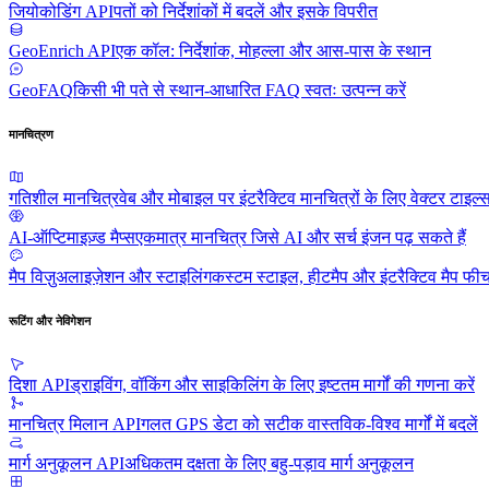
जियोकोडिंग API
पतों को निर्देशांकों में बदलें और इसके विपरीत
GeoEnrich API
एक कॉल: निर्देशांक, मोहल्ला और आस-पास के स्थान
GeoFAQ
किसी भी पते से स्थान-आधारित FAQ स्वतः उत्पन्न करें
मानचित्रण
गतिशील मानचित्र
वेब और मोबाइल पर इंटरैक्टिव मानचित्रों के लिए वेक्टर टाइल्
AI-ऑप्टिमाइज़्ड मैप्स
एकमात्र मानचित्र जिसे AI और सर्च इंजन पढ़ सकते हैं
मैप विज़ुअलाइज़ेशन और स्टाइलिंग
कस्टम स्टाइल, हीटमैप और इंटरैक्टिव मैप फीच
रूटिंग और नेविगेशन
दिशा API
ड्राइविंग, वॉकिंग और साइकिलिंग के लिए इष्टतम मार्गों की गणना करें
मानचित्र मिलान API
गलत GPS डेटा को सटीक वास्तविक-विश्व मार्गों में बदलें
मार्ग अनुकूलन API
अधिकतम दक्षता के लिए बहु-पड़ाव मार्ग अनुकूलन