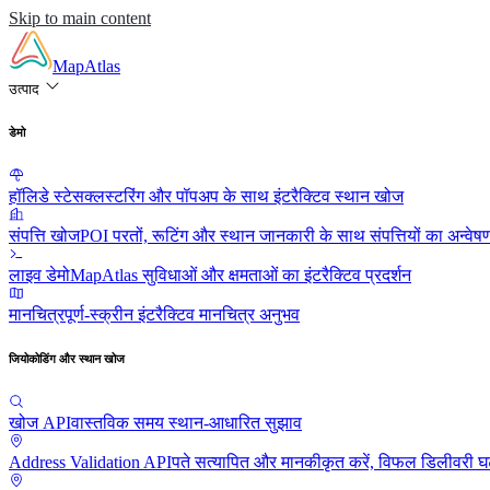
Skip to main content
MapAtlas
उत्पाद
डेमो
हॉलिडे स्टेस
क्लस्टरिंग और पॉपअप के साथ इंटरैक्टिव स्थान खोज
संपत्ति खोज
POI परतों, रूटिंग और स्थान जानकारी के साथ संपत्तियों का अन्वेषण
लाइव डेमो
MapAtlas सुविधाओं और क्षमताओं का इंटरैक्टिव प्रदर्शन
मानचित्र
पूर्ण-स्क्रीन इंटरैक्टिव मानचित्र अनुभव
जियोकोडिंग और स्थान खोज
खोज API
वास्तविक समय स्थान-आधारित सुझाव
Address Validation API
पते सत्यापित और मानकीकृत करें, विफल डिलीवरी घट