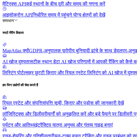
मैट्रिक्स API
कई स्थानों के बीच दूरी और समय की गणना करें
आइसोक्रोन API
निर्धारित समय में पहुंचने योग्य क्षेत्रों को देखें
समाधान
स्मार्ट मैपिंग विकल्प
MapAtlas क्यों
GDPR-अनुपालक यूरोपीय बुनियादी ढांचे के साथ डेवलपर-अनुकू
AI खोज दृश्यता
सटीक स्थान डेटा AI खोज परिणामों में आपकी रैंकिंग को कैसे बढ़
लिस्टिंग पोर्टल्स
हर छुट्टी किराए और रियल एस्टेट लिस्टिंग को AI खोज में दृश्यम
हम जिन उद्योगों की सेवा करते हैं
रियल एस्टेट और संपत्ति
संपत्ति सूची, किराए और पड़ोस की जानकारी देखें
लॉजिस्टिक्स और डिलीवरी
मार्गों को अनुकूलित करें और बड़े पैमाने पर डिलीवरी प्
पर्यटन और आतिथ्य
इंटरैक्टिव यात्रा अनुभव और गंतव्य गाइड बनाएं
राइड-शेयरिंग और गतिशीलता
रीयल-टाइम वाहन ट्रैकिंग और राइड प्रबंधन को सश