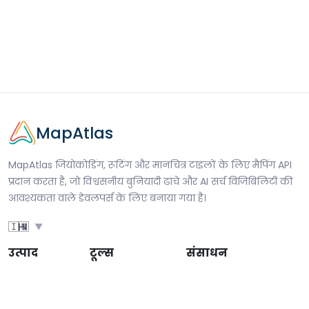
MapAtlas
MapAtlas जियोकोडिंग, रूटिंग और मानचित्र टाइलों के लिए मैपिंग API
प्रदान करता है, जो विश्वसनीय बुनियादी ढांचे और AI सर्च विजिबिलिटी की
आवश्यकता वाले डेवलपर्स के लिए बनाया गया है।
🇮🇳
HI
▼
उत्पाद
टूल्स
संसाधन
मूल्य निर्धारण
AI SEO Checker
ब्लॉग
एजेंसियां
समाधान
दस्तावेज़