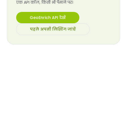
एक API कॉल, किसी भी पैमाने पर।
GeoEnrich API देखें
पहले अपनी लिस्टिंग जांचें