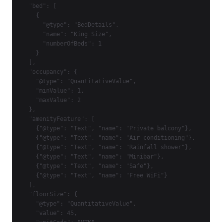
  "bed": [

    {

      "@type": "BedDetails",

      "name": "King Size",

      "numberOfBeds": 1

    }

  ],

  "occupancy": {

    "@type": "QuantitativeValue",

    "minValue": 1,

    "maxValue": 2

  },

  "amenityFeature": [

    {"@type": "Text", "name": "Private balcony"},

    {"@type": "Text", "name": "Air conditioning"},

    {"@type": "Text", "name": "Rainfall shower"},

    {"@type": "Text", "name": "Minibar"},

    {"@type": "Text", "name": "Safe"},

    {"@type": "Text", "name": "Free WiFi"}

  ],

  "floorSize": {

    "@type": "QuantitativeValue",

    "value": 45,
