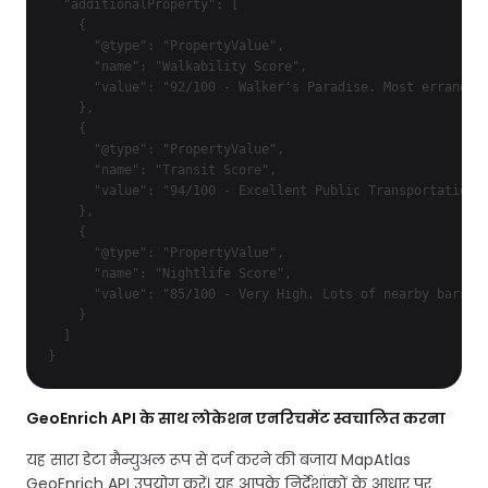
  "additionalProperty": [

    {

      "@type": "PropertyValue",

      "name": "Walkability Score",

      "value": "92/100 - Walker's Paradise. Most errands c
    },

    {

      "@type": "PropertyValue",

      "name": "Transit Score",

      "value": "94/100 - Excellent Public Transportation. 
    },

    {

      "@type": "PropertyValue",

      "name": "Nightlife Score",

      "value": "85/100 - Very High. Lots of nearby bars, c
    }

  ]

}
GeoEnrich API के साथ लोकेशन एनरिचमेंट स्वचालित करना
यह सारा डेटा मैन्युअल रूप से दर्ज करने की बजाय MapAtlas
GeoEnrich API उपयोग करें। यह आपके निर्देशांकों के आधार पर