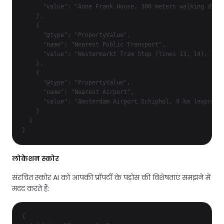
      "value": "Anne Frank House, 300 meters walking dista
    },

    {

      "@type": "PropertyValue",

      "name": "Nearest Public Transport",

      "value": "Westermarkt Tram Stop (lines 13, 14), 150 
    },

    {

      "@type": "PropertyValue",

      "name": "Nearest Airport",

      "value": "Amsterdam Airport Schiphol, 9 km (express 
    }

  ]

}
लोकेशन स्कोर
संरचित स्कोर AI को आपकी प्रॉपर्टी के पड़ोस की विशेषताएं समझने में
मदद करते हैं:
{
