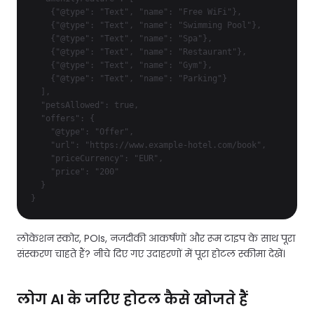
    {"@type": "Text", "name": "Free WiFi"},

    {"@type": "Text", "name": "Swimming Pool"},

    {"@type": "Text", "name": "Spa"},

    {"@type": "Text", "name": "Restaurant"},

    {"@type": "Text", "name": "Gym"},

    {"@type": "Text", "name": "Parking"}

  ],

  "petsAllowed": true,

  "offers": {

    "@type": "Offer",

    "url": "https://www.example-hotel.com/book",

    "priceCurrency": "EUR",

    "price": "200"

  }

लोकेशन स्कोर, POIs, नजदीकी आकर्षणों और रूम टाइप के साथ पूरा
संस्करण चाहते हैं? नीचे दिए गए उदाहरणों में पूरा होटल स्कीमा देखें।
लोग AI के जरिए होटल कैसे खोजते हैं