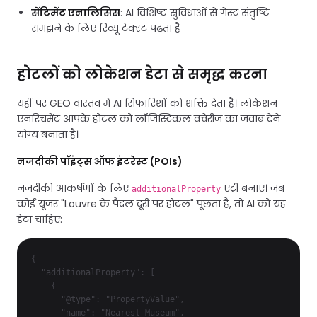
सेंटिमेंट एनालिसिस
: AI विशिष्ट सुविधाओं से गेस्ट संतुष्टि
समझने के लिए रिव्यू टेक्स्ट पढ़ता है
होटलों को लोकेशन डेटा से समृद्ध करना
यहीं पर GEO वास्तव में AI सिफारिशों को शक्ति देता है। लोकेशन
एनरिचमेंट आपके होटल को लॉजिस्टिकल क्वेरीज का जवाब देने
योग्य बनाता है।
नजदीकी पॉइंट्स ऑफ इंटरेस्ट (POIs)
नजदीकी आकर्षणों के लिए
एंट्री बनाएं। जब
additionalProperty
कोई यूजर "Louvre के पैदल दूरी पर होटल" पूछता है, तो AI को यह
डेटा चाहिए:
{

  "additionalProperty": [

    {

      "@type": "PropertyValue",

      "name": "Nearest Museum",
