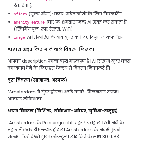
रैंक देता है
(मूल्य सीमा): बजट-सचेत खोजों के लिए फ़िल्टरिंग
offers
: विशिष्ट क्षमताएं जिन्हें AI उद्धृत कर सकता है
amenityFeature
(स्विमिंग पूल, स्पा, रेस्तरां, WiFi)
: AI सिफारिश के बाद यूजर के लिए विजुअल कंफर्मेशन
image
AI द्वारा उद्धृत किए जाने वाले विवरण लिखना
आपका description फील्ड बहुत महत्वपूर्ण है। AI सिस्टम यूजर क्वेरी
का जवाब देने के लिए इस टेक्स्ट से विवरण निकालते हैं।
बुरा विवरण (सामान्य, अस्पष्ट):
"Amsterdam में सुंदर होटल। अच्छे कमरे। मिलनसार स्टाफ।
शानदार लोकेशन।"
अच्छा विवरण (विशिष्ट, लोकेशन-अवेयर, सुविधा-समृद्ध):
"Amsterdam के Prinsengracht नहर पर बहाल 17वीं सदी के
महल में लक्ज़री 5-स्टार होटल। Amsterdam के सबसे पुराने
जलमार्ग को देखते हुए फ्लोर-टू-फ्लोर विंडो के साथ 80 कमरे।