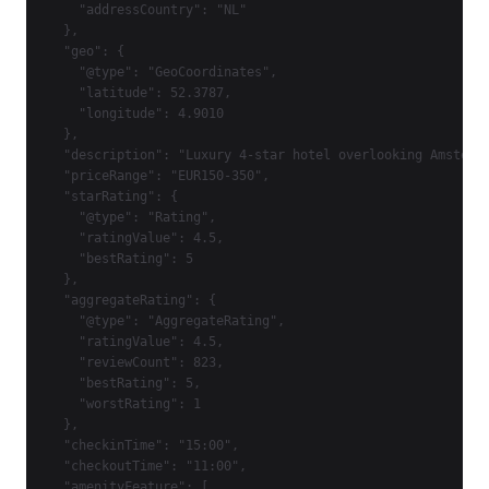
    "addressCountry": "NL"

  },

  "geo": {

    "@type": "GeoCoordinates",

    "latitude": 52.3787,

    "longitude": 4.9010

  },

  "description": "Luxury 4-star hotel overlooking Amsterda
  "priceRange": "EUR150-350",

  "starRating": {

    "@type": "Rating",

    "ratingValue": 4.5,

    "bestRating": 5

  },

  "aggregateRating": {

    "@type": "AggregateRating",

    "ratingValue": 4.5,

    "reviewCount": 823,

    "bestRating": 5,

    "worstRating": 1

  },

  "checkinTime": "15:00",

  "checkoutTime": "11:00",

  "amenityFeature": [
