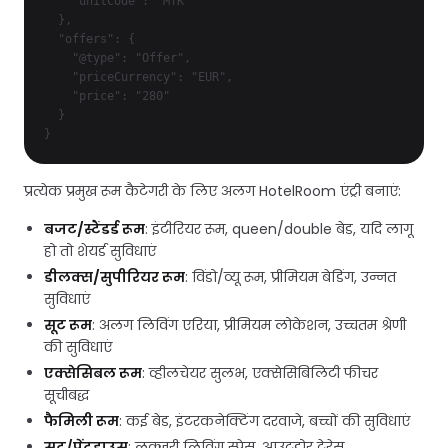
    "unitCode": "MTK"

  },

  "offers": {

    "@type": "Offer",

    "priceCurrency": "EUR",

    "price": "280"

  }

}
प्रत्येक प्रमुख रूम कैटेगरी के लिए अलग HotelRoom एंट्री बनाएं:
बजट/स्टैंडर्ड रूम
: इंटीरियर रूम, queen/double बेड, यदि लागू
हो तो शेयर्ड सुविधाएं
डीलक्स/सुपीरियर रूम
: विंडो/व्यू रूम, प्रीमियम बेडिंग, उन्नत
सुविधाएं
सूट रूम
: अलग लिविंग एरिया, प्रीमियम लोकेशन, उच्चतम श्रेणी
की सुविधाएं
एक्सेसिबल रूम
: व्हीलचेयर सुलभ, एक्सेसिबिलिटी फीचर
सूचीबद्ध
फैमिली रूम
: कई बेड, इंटरकनेक्टिंग दरवाजे, बच्चों की सुविधाएं
सूट/पेंटहाउस
: लक्ज़री लिविंग स्पेस, आउटडोर टेरेस