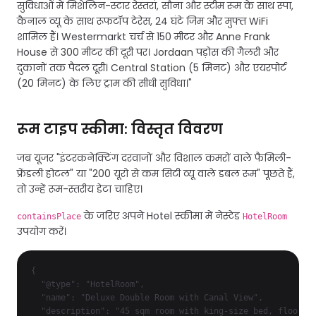
सुविधाओं में मिशेलिन-स्टार रेस्तरां, सौना और स्टीम रूम के साथ स्पा,
कैनाल व्यू के साथ रूफटॉप टेरेस, 24 घंटे जिम और मुफ्त WiFi
शामिल हैं। Westermarkt चर्च से 150 मीटर और Anne Frank
House से 300 मीटर की दूरी पर। Jordaan पड़ोस की गैलरी और
दुकानों तक पैदल दूरी। Central Station (5 मिनट) और एयरपोर्ट
(20 मिनट) के लिए ट्राम की सीधी सुविधा।"
रूम टाइप स्कीमा: विस्तृत विवरण
जब यूजर "इंटरकनेक्टिंग दरवाजों और विशाल कमरों वाले फैमिली-
फ्रेंडली होटल" या "200 यूरो से कम सिटी व्यू वाले डबल रूम" पूछते हैं,
तो उन्हें रूम-स्तरीय डेटा चाहिए।
के जरिए अपने Hotel स्कीमा में नेस्टेड
containsPlace
HotelRoom
उपयोग करें।
{

  "@type": "HotelRoom",

  "name": "Deluxe Double Room with Canal View",

  "description": "45 sqm room with king-size bed, floor-to