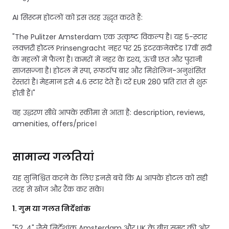
AI सिस्टम होटलों को इस तरह उद्धृत करते हैं:
"The Pulitzer Amsterdam एक उत्कृष्ट विकल्प है। यह 5-स्टार
लक्ज़री होटल Prinsengracht नहर पर 25 इंटरकनेक्टेड 17वीं सदी
के महलों में फैला है। कमरों में नहर के दृश्य, ऊंची छत और पुरानी
साजसज्जा है। होटल में स्पा, रूफटॉप बार और मिशेलिन-अनुशंसित
रेस्तरां है। मेहमान इसे 4.6 स्टार देते हैं। दरें EUR 280 प्रति रात से शुरू
होती हैं।"
वह उद्धरण सीधे आपके स्कीमा से आता है: description, reviews,
amenities, offers/price।
सामान्य गलतियां
यह सुनिश्चित करने के लिए इनसे बचें कि AI आपके होटल को सही
तरह से खोज और रैंक कर सके।
1. गुम या गलत निर्देशांक
"52, 4" जैसे निर्देशांक Amsterdam और UK के बीच समुद्र की ओर