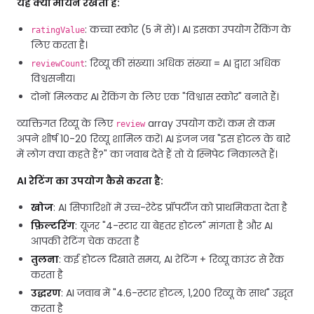
यह क्यों मायने रखता है:
: कच्चा स्कोर (5 में से)। AI इसका उपयोग रैंकिंग के
ratingValue
लिए करता है।
: रिव्यू की संख्या। अधिक संख्या = AI द्वारा अधिक
reviewCount
विश्वसनीय।
दोनों मिलकर AI रैंकिंग के लिए एक "विश्वास स्कोर" बनाते हैं।
व्यक्तिगत रिव्यू के लिए
array उपयोग करें। कम से कम
review
अपने शीर्ष 10-20 रिव्यू शामिल करें। AI इंजन जब "इस होटल के बारे
में लोग क्या कहते हैं?" का जवाब देते हैं तो ये स्निपेट निकालते हैं।
AI रेटिंग का उपयोग कैसे करता है:
खोज
: AI सिफारिशों में उच्च-रेटेड प्रॉपर्टीज को प्राथमिकता देता है
फ़िल्टरिंग
: यूजर "4-स्टार या बेहतर होटल" मांगता है और AI
आपकी रेटिंग चेक करता है
तुलना
: कई होटल दिखाते समय, AI रेटिंग + रिव्यू काउंट से रैंक
करता है
उद्धरण
: AI जवाब में "4.6-स्टार होटल, 1,200 रिव्यू के साथ" उद्धृत
करता है