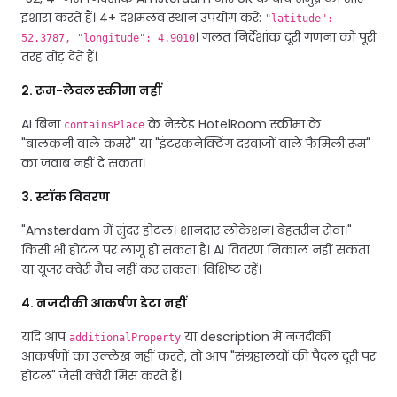
इशारा करते हैं। 4+ दशमलव स्थान उपयोग करें:
"latitude":
। गलत निर्देशांक दूरी गणना को पूरी
52.3787, "longitude": 4.9010
तरह तोड़ देते हैं।
2. रूम-लेवल स्कीमा नहीं
AI बिना
के नेस्टेड HotelRoom स्कीमा के
containsPlace
"बालकनी वाले कमरे" या "इंटरकनेक्टिंग दरवाजों वाले फैमिली रूम"
का जवाब नहीं दे सकता।
3. स्टॉक विवरण
"Amsterdam में सुंदर होटल। शानदार लोकेशन। बेहतरीन सेवा।"
किसी भी होटल पर लागू हो सकता है। AI विवरण निकाल नहीं सकता
या यूजर क्वेरी मैच नहीं कर सकता। विशिष्ट रहें।
4. नजदीकी आकर्षण डेटा नहीं
यदि आप
या description में नजदीकी
additionalProperty
आकर्षणों का उल्लेख नहीं करते, तो आप "संग्रहालयों की पैदल दूरी पर
होटल" जैसी क्वेरी मिस करते हैं।