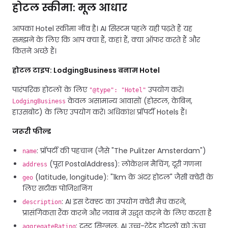
होटल स्कीमा: मूल आधार
आपका Hotel स्कीमा नींव है। AI सिस्टम पहले यही पढ़ते हैं यह
समझने के लिए कि आप क्या हैं, कहां हैं, क्या ऑफर करते हैं और
कितने अच्छे हैं।
होटल टाइप: LodgingBusiness बनाम Hotel
पारंपरिक होटलों के लिए
उपयोग करें।
"@type": "Hotel"
केवल असामान्य आवासों (होस्टल, केबिन,
LodgingBusiness
हाउसबोट) के लिए उपयोग करें। अधिकांश प्रॉपर्टी Hotels हैं।
जरूरी फील्ड
: प्रॉपर्टी की पहचान (जैसे "The Pulitzer Amsterdam")
name
(पूरा PostalAddress): लोकेशन मैचिंग, दूरी गणना
address
(latitude, longitude): "1km के अंदर होटल" जैसी क्वेरी के
geo
लिए सटीक पोजिशनिंग
: AI इस टेक्स्ट का उपयोग क्वेरी मैच करने,
description
प्रासंगिकता रैंक करने और जवाब में उद्धृत करने के लिए करता है
: ट्रस्ट सिग्नल, AI उच्च-रेटेड होटलों को ऊंचा
aggregateRating