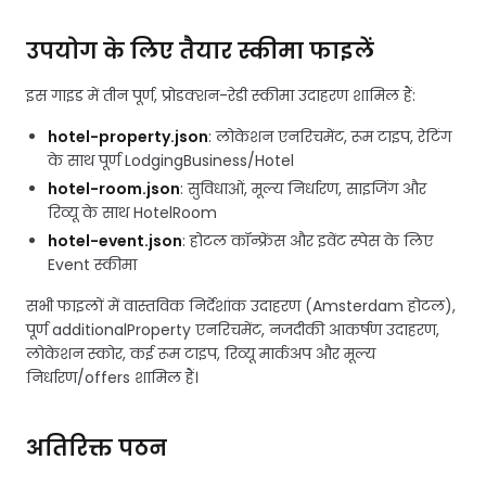
उपयोग के लिए तैयार स्कीमा फाइलें
इस गाइड में तीन पूर्ण, प्रोडक्शन-रेडी स्कीमा उदाहरण शामिल हैं:
hotel-property.json
: लोकेशन एनरिचमेंट, रूम टाइप, रेटिंग
के साथ पूर्ण LodgingBusiness/Hotel
hotel-room.json
: सुविधाओं, मूल्य निर्धारण, साइजिंग और
रिव्यू के साथ HotelRoom
hotel-event.json
: होटल कॉन्फ्रेंस और इवेंट स्पेस के लिए
Event स्कीमा
सभी फाइलों में वास्तविक निर्देशांक उदाहरण (Amsterdam होटल),
पूर्ण additionalProperty एनरिचमेंट, नजदीकी आकर्षण उदाहरण,
लोकेशन स्कोर, कई रूम टाइप, रिव्यू मार्कअप और मूल्य
निर्धारण/offers शामिल हैं।
अतिरिक्त पठन