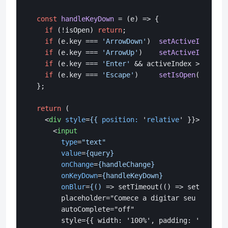
const
handleKeyDown
 = (
e
) => {

if
 (!isOpen) 
return
;

if
 (e.
key
 === 
'ArrowDown'
)  
setActiveIndex
(
i
 
if
 (e.
key
 === 
'ArrowUp'
)    
setActiveIndex
(
i
 
if
 (e.
key
 === 
'Enter'
 && activeIndex >= 
0
) { 
if
 (e.
key
 === 
'Escape'
)     
setIsOpen
(
false
);

  };

return
 (

<
div
style
=
{{
position:
 '
relative
' }}>
<
input
type
=
"text"
value
=
{query}
onChange
=
{handleChange}
onKeyDown
=
{handleKeyDown}
onBlur
=
{()
 =>
 setTimeout(() => setIsOpen(
        placeholder="Comece a digitar seu endereç
        autoComplete="off"

        style={{ width: '100%', padding: '10px 12