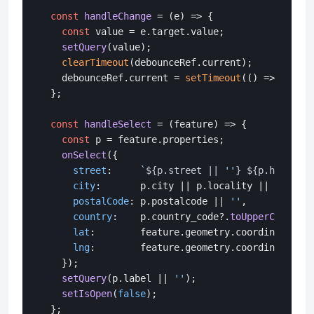
const
handleChange
 = (
e
) => {

const
 value = e.
target
.
value
;

setQuery
(value);

clearTimeout
(debounceRef.
current
);

    debounceRef.
current
 = 
setTimeout
(
() =>
fetchS
  };

const
handleSelect
 = (
feature
) => {

const
 p = feature.
properties
;

onSelect
({

street
:     
`
${p.street || 
''
}
${p.housenum
city
:       p.
city
 || p.
locality
 || 
''
,

postalCode
: p.
postalcode
 || 
''
,

country
:    p.
country_code
?.
toUpperCase
() |
lat
:        feature.
geometry
.
coordinates
[
1
]
lng
:        feature.
geometry
.
coordinates
[
0
]
    });

setQuery
(p.
label
 || 
''
);

setIsOpen
(
false
);

  };
