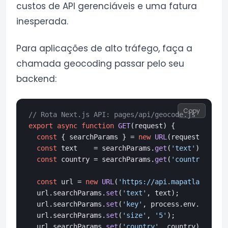
custos de API gerenciáveis e uma fatura
inesperada.
Para aplicações de alto tráfego, faça a
chamada geocoding passar pelo seu
backend:
Copy
// Rota Next.js API: pages/api/geocode.js ou app/
export
async
function
GET
(
request
) {

const
 { searchParams } = 
new
URL
(request.
url
);

const
 text    = searchParams.
get
(
'text'
);

const
 country = searchParams.
get
(
'country'
) || 
const
 url = 
new
URL
(
'https://api.mapatlas.eu/ge
  url.
searchParams
.
set
(
'text'
, text);

  url.
searchParams
.
set
(
'key'
, process.
env
.
MAPATLA
  url.
searchParams
.
set
(
'size'
, 
'5'
);

  url.
searchParams
.
set
(
'country'
, country);
