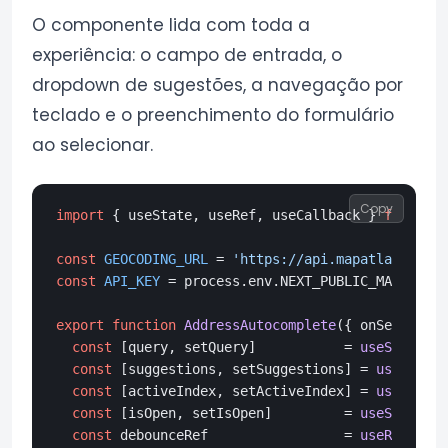
O componente lida com toda a
experiência: o campo de entrada, o
dropdown de sugestões, a navegação por
teclado e o preenchimento do formulário
ao selecionar.
Copy
import
 { useState, useRef, useCallback } 
from
're
const
GEOCODING_URL
 = 
'https://api.mapatlas.eu/ge
const
API_KEY
 = process.
env
.
NEXT_PUBLIC_MAPATLAS_
export
function
AddressAutocomplete
(
{ onSelect, c
const
 [query, setQuery]           = 
useState
(
''
const
 [suggestions, setSuggestions] = 
useState
(
const
 [activeIndex, setActiveIndex] = 
useState
(
const
 [isOpen, setIsOpen]         = 
useState
(
fa
const
 debounceRef                 = 
useRef
(
null