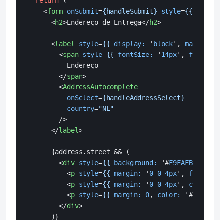
return
 (

<
form
onSubmit
=
{handleSubmit}
style
=
{{
maxWid
<
h2
>
Endereço de Entrega
</
h2
>
<
label
style
=
{{
display:
 '
block
', 
marginBot
<
span
style
=
{{
fontSize:
 '
14px
', 
fontWeig
          Endereço

</
span
>
<
AddressAutocomplete
onSelect
=
{handleAddressSelect}
country
=
"NL"
        />
</
label
>
      {address.street && (

<
div
style
=
{{
background:
 '#
F9FAFB
', 
bord
<
p
style
=
{{
margin:
 '
0
0
4px
', 
fontWeig
<
p
style
=
{{
margin:
 '
0
0
4px
', 
color:
 '
<
p
style
=
{{
margin:
0
, 
color:
 '#
6B7280
'
</
div
>
      )}
