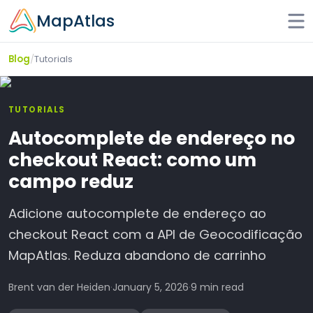
Skip to main content
MapAtlas
/
Tutorials
Blog
TUTORIALS
Autocomplete de endereço no
checkout React: como um
campo reduz
Adicione autocomplete de endereço ao
checkout React com a API de Geocodificação
MapAtlas. Reduza abandono de carrinho
Brent van der Heiden
·
January 5, 2026
·
9 min read