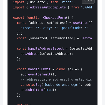
Copy
import
 { useState } 
from
'react'
import
 { 
AddressAutocomplete
 } 
from
'./AddressAu
export
function
CheckoutForm
(
) {

const
 [address, setAddress] = 
useState
({

street
: 
''
, 
city
: 
''
, 
postalCode
: 
''
, 
country
  });

const
 [submitted, setSubmitted] = 
useState
(
fals
const
handleAddressSelect
 = (
selectedAddress
) =
setAddress
(selectedAddress);

  };

const
handleSubmit
 = 
async
 (
e
) => {

    e.
preventDefault
();

// address.lat e address.lng estão disponívei
console
.
log
(
'Dados de endereço:'
, address);

setSubmitted
(
true
);

  };
