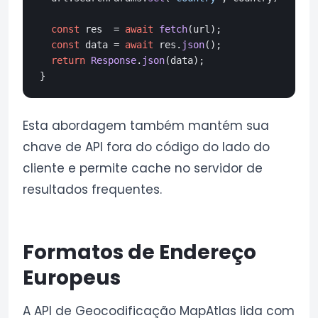
const
 res  = 
await
fetch
(url);

const
 data = 
await
 res.
json
();

return
Response
.
json
(data);

Esta abordagem também mantém sua
chave de API fora do código do lado do
cliente e permite cache no servidor de
resultados frequentes.
Formatos de Endereço
Europeus
A API de Geocodificação MapAtlas lida com