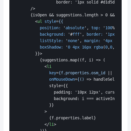
                 border: '1px solid #d1d5db', bor
      />

      {isOpen && suggestions.length > 0 && (

<
ul
style
=
{{
position:
 '
absolute
', 
top:
 '
100
%', 
left
background:
 '#
fff
', 
border:
 '
1px
solid
 
listStyle:
 '
none
', 
margin:
 '
4px
0
0
', 
p
boxShadow:
 '
0
4px
16px
rgba
(
0
,
0
,
0
,
0.12
)
        }}>
          {suggestions.map((f, i) => (

<
li
key
=
{f.properties.osm_id
 || 
i
}

onMouseDown
=
{()
 =>
 handleSelect(f)}

              style={{

                padding: '10px 12px', cursor: 'po
                background: i === activeIndex ? '
              }}

            >

              {f.properties.label}

</
li
>
          ))}
