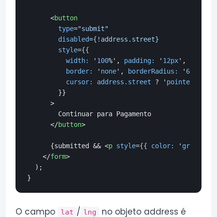
<
button
type
=
"submit"
disabled
=
{!address.street}
style
=
{{
width:
 '
100
%', 
padding:
 '
12px
', 
backgro
border:
 '
none
', 
borderRadius:
 '
6px
', 
fo
cursor:
address.street
 ? '
pointer
' 
:
 '
n
        }}

      >
        Continuar para Pagamento

</
button
>
      {submitted && 
<
p
style
=
{{
color:
 '
green
', 
m
</
form
>
  );

O campo
/
no objeto address é
lat
lng