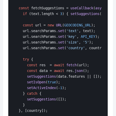
const
 fetchSuggestions = 
useCallback
(
async
 (tex
if
 (text.
length
 < 
3
) { 
setSuggestions
([]); 
re
const
 url = 
new
URL
(
GEOCODING_URL
);

    url.
searchParams
.
set
(
'text'
, text);

    url.
searchParams
.
set
(
'key'
, 
API_KEY
);

    url.
searchParams
.
set
(
'size'
, 
'5'
);

    url.
searchParams
.
set
(
'country'
, country);

try
 {

const
 res  = 
await
fetch
(url);

const
 data = 
await
 res.
json
();

setSuggestions
(data.
features
 || []);

setIsOpen
(
true
);

setActiveIndex
(-
1
);

    } 
catch
 {

setSuggestions
([]);

    }

  }, [country]);
