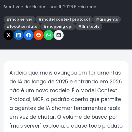
Brent van der Heiden
·
June 11, 2026
·
6 min read
#
mcp server
#
model context protocol
#
ai agents
#
location data
#
mapping api
#
llm tools
A ideia que mais avançou em ferramentas
de IA ao longo de 2025 e entrando em 2026
não é um novo modelo. É o Model Context
Protocol, MCP, o padrão aberto que permite
a agentes de IA chamar ferramentas reais
em vez de chutar. O volume de busca por
"mcp server" explodiu, e quase todo produto