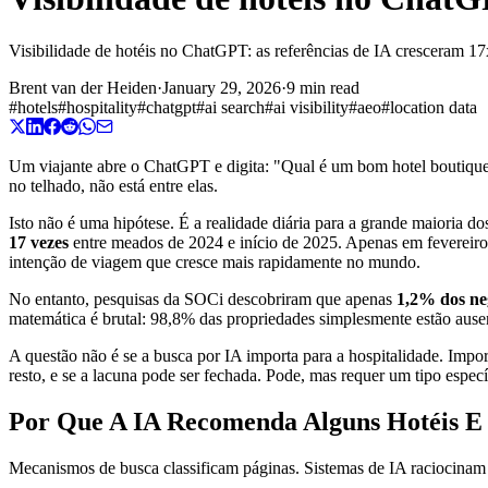
Visibilidade de hotéis no ChatGPT: as referências de IA cresceram 17x
Brent van der Heiden
·
January 29, 2026
·
9 min read
#
hotels
#
hospitality
#
chatgpt
#
ai search
#
ai visibility
#
aeo
#
location data
Um viajante abre o ChatGPT e digita: "Qual é um bom hotel boutique
no telhado, não está entre elas.
Isto não é uma hipótese. É a realidade diária para a grande maioria 
17 vezes
entre meados de 2024 e início de 2025. Apenas em fevereiro 
intenção de viagem que cresce mais rapidamente no mundo.
No entanto, pesquisas da SOCi descobriram que apenas
1,2% dos neg
matemática é brutal: 98,8% das propriedades simplesmente estão ause
A questão não é se a busca por IA importa para a hospitalidade. Impo
resto, e se a lacuna pode ser fechada. Pode, mas requer um tipo espec
Por Que A IA Recomenda Alguns Hotéis E
Mecanismos de busca classificam páginas. Sistemas de IA raciocinam 