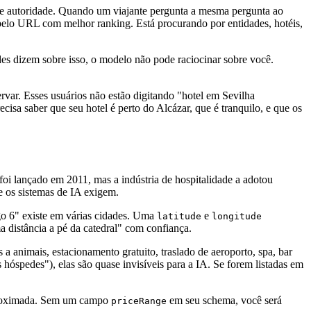
a e autoridade. Quando um viajante pergunta a mesma pergunta ao
pelo URL com melhor ranking. Está procurando por entidades, hotéis,
edes dizem sobre isso, o modelo não pode raciocinar sobre você.
rvar. Esses usuários não estão digitando "hotel em Sevilha
sa saber que seu hotel é perto do Alcázar, que é tranquilo, e que os
foi lançado em 2011, mas a indústria de hospitalidade a adotou
ue os sistemas de IA exigem.
go 6" existe em várias cidades. Uma
e
latitude
longitude
distância a pé da catedral" com confiança.
a animais, estacionamento gratuito, traslado de aeroporto, spa, bar
hóspedes"), elas são quase invisíveis para a IA. Se forem listadas em
 aproximada. Sem um campo
em seu schema, você será
priceRange