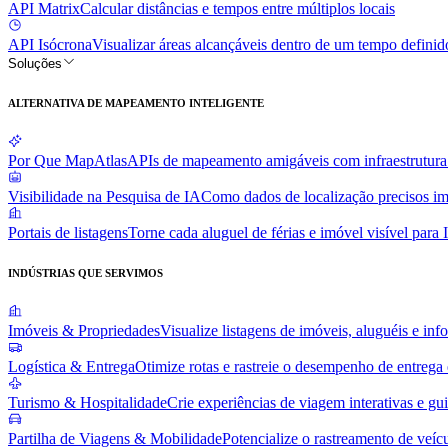
API Matrix
Calcular distâncias e tempos entre múltiplos locais
API Isócrona
Visualizar áreas alcançáveis dentro de um tempo definid
Soluções
ALTERNATIVA DE MAPEAMENTO INTELIGENTE
Por Que MapAtlas
APIs de mapeamento amigáveis com infraestrutur
Visibilidade na Pesquisa de IA
Como dados de localização precisos im
Portais de listagens
Torne cada aluguel de férias e imóvel visível para
INDÚSTRIAS QUE SERVIMOS
Imóveis & Propriedades
Visualize listagens de imóveis, aluguéis e inf
Logística & Entrega
Otimize rotas e rastreie o desempenho de entrega
Turismo & Hospitalidade
Crie experiências de viagem interativas e gui
Partilha de Viagens & Mobilidade
Potencialize o rastreamento de veí