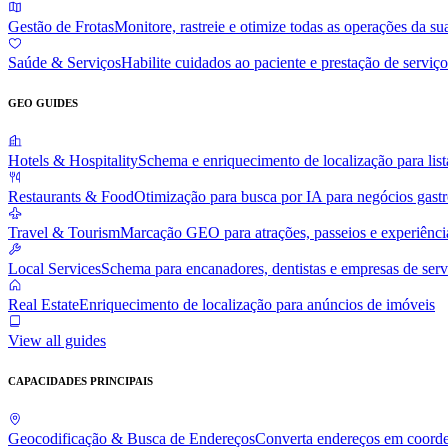
Gestão de Frotas
Monitore, rastreie e otimize todas as operações da sua
Saúde & Serviços
Habilite cuidados ao paciente e prestação de serviç
GEO GUIDES
Hotels & Hospitality
Schema e enriquecimento de localização para list
Restaurants & Food
Otimização para busca por IA para negócios gast
Travel & Tourism
Marcação GEO para atrações, passeios e experiênci
Local Services
Schema para encanadores, dentistas e empresas de serv
Real Estate
Enriquecimento de localização para anúncios de imóveis
View all guides
CAPACIDADES PRINCIPAIS
Geocodificação & Busca de Endereços
Converta endereços em coorde