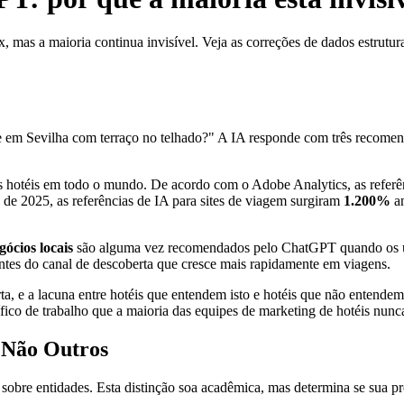
, mas a maioria continua invisível. Veja as correções de dados estrutur
 em Sevilha com terraço no telhado?" A IA responde com três recomenda
dos hotéis em todo o mundo. De acordo com o Adobe Analytics, as referên
de 2025, as referências de IA para sites de viagem surgiram
1.200%
an
ócios locais
são alguma vez recomendados pelo ChatGPT quando os us
ntes do canal de descoberta que cresce mais rapidamente em viagens.
rta, e a lacuna entre hotéis que entendem isto e hotéis que não entend
ífico de trabalho que a maioria das equipes de marketing de hotéis nunca
 Não Outros
sobre entidades. Esta distinção soa acadêmica, mas determina se sua p