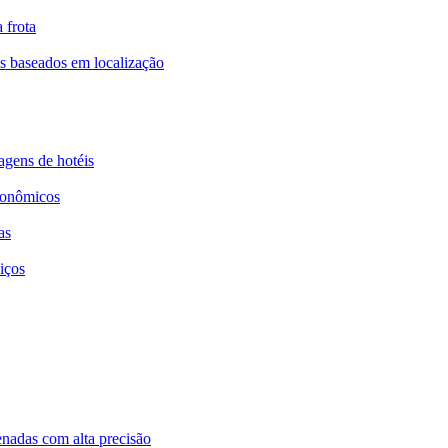
 frota
os baseados em localização
agens de hotéis
ronômicos
as
iços
nadas com alta precisão