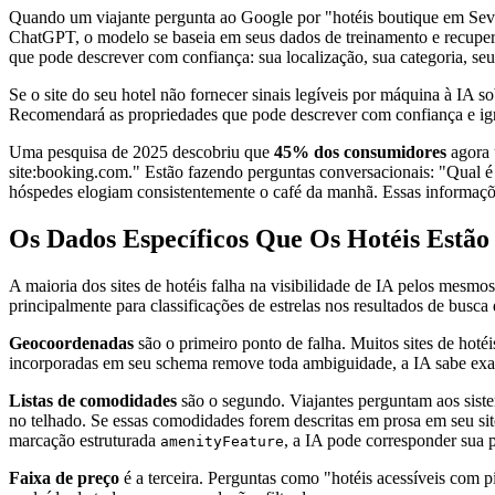
Quando um viajante pergunta ao Google por "hotéis boutique em Sevi
ChatGPT, o modelo se baseia em seus dados de treinamento e recuper
que pode descrever com confiança: sua localização, sua categoria, seus
Se o site do seu hotel não fornecer sinais legíveis por máquina à IA 
Recomendará as propriedades que pode descrever com confiança e ign
Uma pesquisa de 2025 descobriu que
45% dos consumidores
agora 
site:booking.com." Estão fazendo perguntas conversacionais: "Qual é 
hóspedes elogiam consistentemente o café da manhã. Essas informações
Os Dados Específicos Que Os Hotéis Estã
A maioria dos sites de hotéis falha na visibilidade de IA pelos mesmo
principalmente para classificações de estrelas nos resultados de busc
Geocoordenadas
são o primeiro ponto de falha. Muitos sites de ho
incorporadas em seu schema remove toda ambiguidade, a IA sabe exat
Listas de comodidades
são o segundo. Viajantes perguntam aos sistem
no telhado. Se essas comodidades forem descritas em prosa em seu sit
marcação estruturada
, a IA pode corresponder sua p
amenityFeature
Faixa de preço
é a terceira. Perguntas como "hotéis acessíveis com