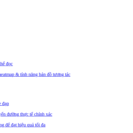
thể đọc
heatmap & tính năng bản đồ tương tác
e đạp
yến đường thực tế chính xác
g để đạt hiệu quả tối đa