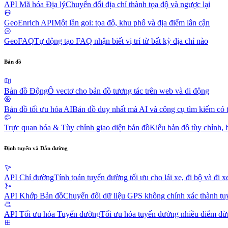
API Mã hóa Địa lý
Chuyển đổi địa chỉ thành tọa độ và ngược lại
GeoEnrich API
Một lần gọi: tọa độ, khu phố và địa điểm lân cận
GeoFAQ
Tự động tạo FAQ nhận biết vị trí từ bất kỳ địa chỉ nào
Bản đồ
Bản đồ Động
Ô vectơ cho bản đồ tương tác trên web và di động
Bản đồ tối ưu hóa AI
Bản đồ duy nhất mà AI và công cụ tìm kiếm có 
Trực quan hóa & Tùy chỉnh giao diện bản đồ
Kiểu bản đồ tùy chỉnh, 
Định tuyến và Dẫn đường
API Chỉ đường
Tính toán tuyến đường tối ưu cho lái xe, đi bộ và đi x
API Khớp Bản đồ
Chuyển đổi dữ liệu GPS không chính xác thành tu
API Tối ưu hóa Tuyến đường
Tối ưu hóa tuyến đường nhiều điểm dừn