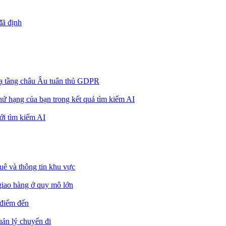
đã định
ở hạ tầng châu Âu tuân thủ GDPR
 thứ hạng của bạn trong kết quả tìm kiếm AI
ới tìm kiếm AI
uê và thông tin khu vực
giao hàng ở quy mô lớn
 điểm đến
uản lý chuyến đi