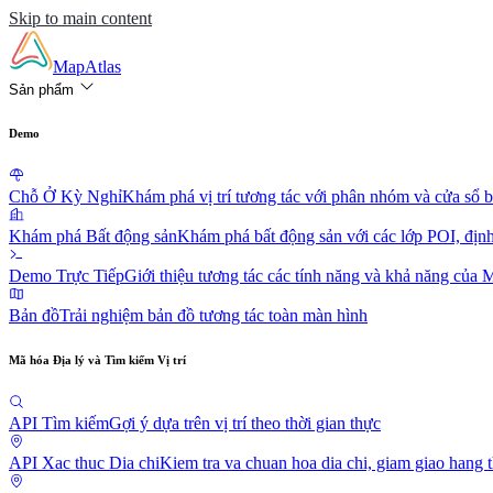
Skip to main content
MapAtlas
Sản phẩm
Demo
Chỗ Ở Kỳ Nghỉ
Khám phá vị trí tương tác với phân nhóm và cửa sổ b
Khám phá Bất động sản
Khám phá bất động sản với các lớp POI, định t
Demo Trực Tiếp
Giới thiệu tương tác các tính năng và khả năng của 
Bản đồ
Trải nghiệm bản đồ tương tác toàn màn hình
Mã hóa Địa lý và Tìm kiếm Vị trí
API Tìm kiếm
Gợi ý dựa trên vị trí theo thời gian thực
API Xac thuc Dia chi
Kiem tra va chuan hoa dia chi, giam giao hang t