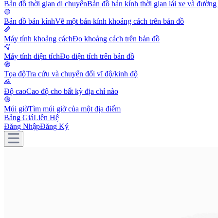
Bản đồ thời gian di chuyển
Bản đồ bán kính thời gian lái xe và đường
Bản đồ bán kính
Vẽ một bán kính khoảng cách trên bản đồ
Máy tính khoảng cách
Đo khoảng cách trên bản đồ
Máy tính diện tích
Đo diện tích trên bản đồ
Tọa độ
Tra cứu và chuyển đổi vĩ độ/kinh độ
Độ cao
Cao độ cho bất kỳ địa chỉ nào
Múi giờ
Tìm múi giờ của một địa điểm
Bảng Giá
Liên Hệ
Đăng Nhập
Đăng Ký