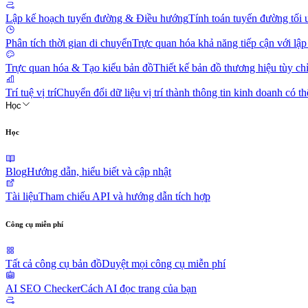
Lập kế hoạch tuyến đường & Điều hướng
Tính toán tuyến đường tối
Phân tích thời gian di chuyển
Trực quan hóa khả năng tiếp cận với lập
Trực quan hóa & Tạo kiểu bản đồ
Thiết kế bản đồ thương hiệu tùy ch
Trí tuệ vị trí
Chuyển đổi dữ liệu vị trí thành thông tin kinh doanh có t
Học
Học
Blog
Hướng dẫn, hiểu biết và cập nhật
Tài liệu
Tham chiếu API và hướng dẫn tích hợp
Công cụ miễn phí
Tất cả công cụ bản đồ
Duyệt mọi công cụ miễn phí
AI SEO Checker
Cách AI đọc trang của bạn