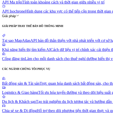
API Ma trận
Tính toán khoảng cách và thời gian giữa nhiều vị trí
API Isochrone
Hình dung các khu vực có thể tiếp cận trong thời gian 
Giải pháp
GIẢI PHÁP THAY THẾ BẢN ĐỒ THÔNG MINH
Tại sao MapAtlas
API bản đồ thân thiện với nhà phát triển với cơ s
Khả năng hiển thị tìm kiếm AI
Cách dữ liệu vị trí chính xác cải thiện
Cổng đăng tin
Làm cho mỗi danh sách cho thuê nghỉ dưỡng hiển thị v
CÁC NGÀNH CHÚNG TÔI PHỤC VỤ
Bất động sản & Tài sản
Trực quan hóa danh sách bất động sản, cho th
Logistics & Giao hàng
Tối ưu hóa tuyến đường và theo dõi hiệu suất 
Du lịch & Khách sạn
Tạo trải nghiệm du lịch tương tác và hướng dẫn
Chia sẻ xe & Di động
Hỗ trợ theo dõi phương tiện thời gian thực và q