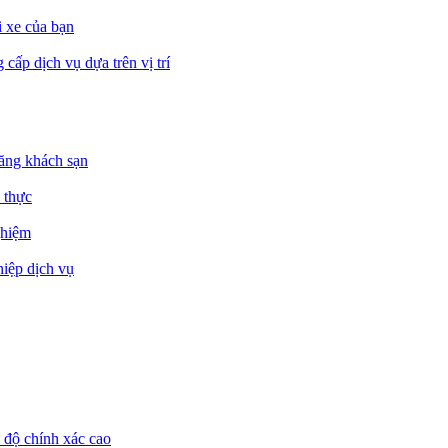
i xe của bạn
cấp dịch vụ dựa trên vị trí
đăng khách sạn
 thực
ghiệm
hiệp dịch vụ
i độ chính xác cao