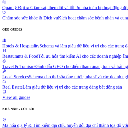
Quản lý Đội xe
Giám sát, theo dõi và tối ưu hóa toàn bộ hoạt động độ
Chăm sóc sức khỏe & Dịch vụ
Kích hoạt chăm sóc bệnh nhân và cung 
GEO GUIDES
Hotels & Hospitality
Schema và làm giàu dữ liệu vị trí cho các trang 
Restaurants & Food
Tối ưu hóa tìm kiếm AI cho các doanh nghiệp ẩm
Travel & Tourism
Đánh dấu GEO cho điểm tham quan, tour và trải n
Local Services
Schema cho thợ sửa ống nước, nha sĩ và các doanh ng
Real Estate
Làm giàu dữ liệu vị trí cho các trang đăng bất động sản
View all guides
KHẢ NĂNG CỐT LÕI
Mã hóa địa lý & Tìm kiếm địa chỉ
Chuyển đổi địa chỉ thành tọa độ vớ