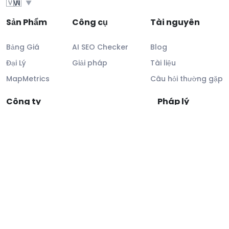
🇻🇳
VI
▼
Sản Phẩm
Công cụ
Tài nguyên
Bảng Giá
AI SEO Checker
Blog
Đại Lý
Giải pháp
Tài liệu
MapMetrics
Câu hỏi thường gặp
Công ty
Pháp lý
Về chúng tôi
Thông tin pháp lý
Liên hệ
Tuân thủ GDPR
Hỗ trợ khách hàng
SLA
BẢO MẬT & TUÂN THỦ