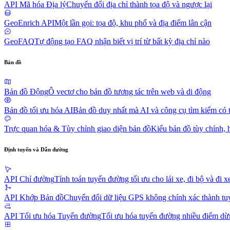
API Mã hóa Địa lý
Chuyển đổi địa chỉ thành tọa độ và ngược lại
GeoEnrich API
Một lần gọi: tọa độ, khu phố và địa điểm lân cận
GeoFAQ
Tự động tạo FAQ nhận biết vị trí từ bất kỳ địa chỉ nào
Bản đồ
Bản đồ Động
Ô vectơ cho bản đồ tương tác trên web và di động
Bản đồ tối ưu hóa AI
Bản đồ duy nhất mà AI và công cụ tìm kiếm có 
Trực quan hóa & Tùy chỉnh giao diện bản đồ
Kiểu bản đồ tùy chỉnh, 
Định tuyến và Dẫn đường
API Chỉ đường
Tính toán tuyến đường tối ưu cho lái xe, đi bộ và đi x
API Khớp Bản đồ
Chuyển đổi dữ liệu GPS không chính xác thành tu
API Tối ưu hóa Tuyến đường
Tối ưu hóa tuyến đường nhiều điểm dừn