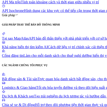
API Ma trận
Tính toán khoảng cách và thời gian giữa nhiều vị trí
API Isochrone
Hình dung các khu vực có thể tiếp cận trong thời gian 
Giải pháp
GIẢI PHÁP THAY THẾ BẢN ĐỒ THÔNG MINH
Tại sao MapAtlas
API bản đồ thân thiện với nhà phát triển với cơ s
Khả năng hiển thị tìm kiếm AI
Cách dữ liệu vị trí chính xác cải thiện
Cổng đăng tin
Làm cho mỗi danh sách cho thuê nghỉ dưỡng hiển thị v
CÁC NGÀNH CHÚNG TÔI PHỤC VỤ
Bất động sản & Tài sản
Trực quan hóa danh sách bất động sản, cho th
Logistics & Giao hàng
Tối ưu hóa tuyến đường và theo dõi hiệu suất 
Du lịch & Khách sạn
Tạo trải nghiệm du lịch tương tác và hướng dẫn
Chia sẻ xe & Di động
Hỗ trợ theo dõi phương tiện thời gian thực và q