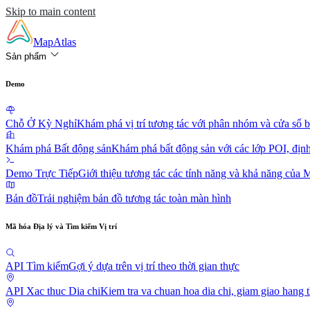
Skip to main content
MapAtlas
Sản phẩm
Demo
Chỗ Ở Kỳ Nghỉ
Khám phá vị trí tương tác với phân nhóm và cửa sổ b
Khám phá Bất động sản
Khám phá bất động sản với các lớp POI, định t
Demo Trực Tiếp
Giới thiệu tương tác các tính năng và khả năng của 
Bản đồ
Trải nghiệm bản đồ tương tác toàn màn hình
Mã hóa Địa lý và Tìm kiếm Vị trí
API Tìm kiếm
Gợi ý dựa trên vị trí theo thời gian thực
API Xac thuc Dia chi
Kiem tra va chuan hoa dia chi, giam giao hang t