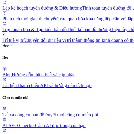
Lập kế hoạch tuyến đường & Điều hướng
Tính toán tuyến đường tối
Phân tích thời gian di chuyển
Trực quan hóa khả năng tiếp cận với lập
Trực quan hóa & Tạo kiểu bản đồ
Thiết kế bản đồ thương hiệu tùy ch
Trí tuệ vị trí
Chuyển đổi dữ liệu vị trí thành thông tin kinh doanh có t
Học
Học
Blog
Hướng dẫn, hiểu biết và cập nhật
Tài liệu
Tham chiếu API và hướng dẫn tích hợp
Công cụ miễn phí
Tất cả công cụ bản đồ
Duyệt mọi công cụ miễn phí
AI SEO Checker
Cách AI đọc trang của bạn