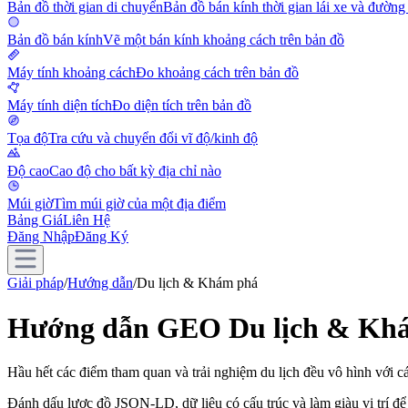
Bản đồ thời gian di chuyển
Bản đồ bán kính thời gian lái xe và đường
Bản đồ bán kính
Vẽ một bán kính khoảng cách trên bản đồ
Máy tính khoảng cách
Đo khoảng cách trên bản đồ
Máy tính diện tích
Đo diện tích trên bản đồ
Tọa độ
Tra cứu và chuyển đổi vĩ độ/kinh độ
Độ cao
Cao độ cho bất kỳ địa chỉ nào
Múi giờ
Tìm múi giờ của một địa điểm
Bảng Giá
Liên Hệ
Đăng Nhập
Đăng Ký
Giải pháp
/
Hướng dẫn
/
Du lịch & Khám phá
Hướng dẫn GEO Du lịch & Kh
Hầu hết các điểm tham quan và trải nghiệm du lịch đều vô hình với cá
Đánh dấu lược đồ JSON-LD, dữ liệu có cấu trúc và làm giàu vị trí để