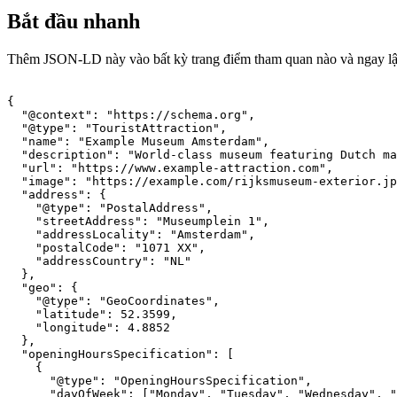
Bắt đầu nhanh
Thêm JSON-LD này vào bất kỳ trang điểm tham quan nào và ngay lập 
{

  "@context": "https://schema.org",

  "@type": "TouristAttraction",

  "name": "Example Museum Amsterdam",

  "description": "World-class museum featuring Dutch ma
  "url": "https://www.example-attraction.com",

  "image": "https://example.com/rijksmuseum-exterior.jp
  "address": {

    "@type": "PostalAddress",

    "streetAddress": "Museumplein 1",

    "addressLocality": "Amsterdam",

    "postalCode": "1071 XX",

    "addressCountry": "NL"

  },

  "geo": {

    "@type": "GeoCoordinates",

    "latitude": 52.3599,

    "longitude": 4.8852

  },

  "openingHoursSpecification": [

    {

      "@type": "OpeningHoursSpecification",

      "dayOfWeek": ["Monday", "Tuesday", "Wednesday", "