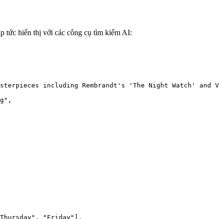
tức hiển thị với các công cụ tìm kiếm AI:
sterpieces including Rembrandt's 'The Night Watch' and V
g",

Thursday", "Friday"],
