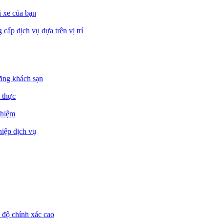
i xe của bạn
cấp dịch vụ dựa trên vị trí
đăng khách sạn
 thực
ghiệm
hiệp dịch vụ
i độ chính xác cao