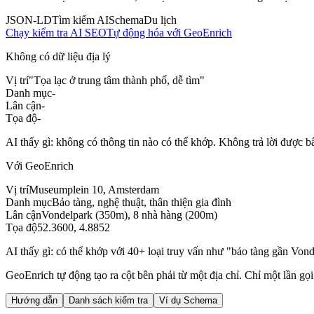
JSON-LD
Tìm kiếm AI
Schema
Du lịch
Chạy kiểm tra AI SEO
Tự động hóa với GeoEnrich
Không có dữ liệu địa lý
Vị trí
"Tọa lạc ở trung tâm thành phố, dễ tìm"
Danh mục
-
Lân cận
-
Tọa độ
-
AI thấy gì: không có thông tin nào có thể khớp. Không trả lời được bất
Với GeoEnrich
Vị trí
Museumplein 10, Amsterdam
Danh mục
Bảo tàng, nghệ thuật, thân thiện gia đình
Lân cận
Vondelpark (350m), 8 nhà hàng (200m)
Tọa độ
52.3600, 4.8852
AI thấy gì: có thể khớp với 40+ loại truy vấn như "bảo tàng gần Von
GeoEnrich tự động tạo ra cột bên phải từ một địa chỉ. Chỉ một lần gọ
Hướng dẫn
Danh sách kiểm tra
Ví dụ Schema