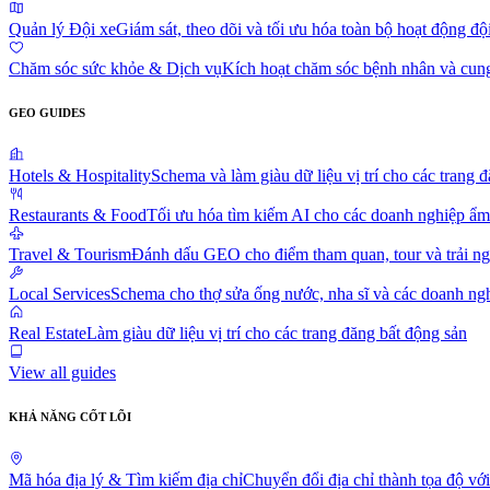
Quản lý Đội xe
Giám sát, theo dõi và tối ưu hóa toàn bộ hoạt động độ
Chăm sóc sức khỏe & Dịch vụ
Kích hoạt chăm sóc bệnh nhân và cung 
GEO GUIDES
Hotels & Hospitality
Schema và làm giàu dữ liệu vị trí cho các trang 
Restaurants & Food
Tối ưu hóa tìm kiếm AI cho các doanh nghiệp ẩm
Travel & Tourism
Đánh dấu GEO cho điểm tham quan, tour và trải n
Local Services
Schema cho thợ sửa ống nước, nha sĩ và các doanh ng
Real Estate
Làm giàu dữ liệu vị trí cho các trang đăng bất động sản
View all guides
KHẢ NĂNG CỐT LÕI
Mã hóa địa lý & Tìm kiếm địa chỉ
Chuyển đổi địa chỉ thành tọa độ vớ