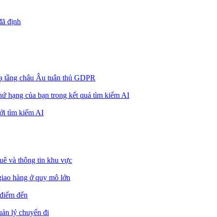
đã định
ở hạ tầng châu Âu tuân thủ GDPR
 thứ hạng của bạn trong kết quả tìm kiếm AI
ới tìm kiếm AI
uê và thông tin khu vực
giao hàng ở quy mô lớn
 điểm đến
uản lý chuyến đi