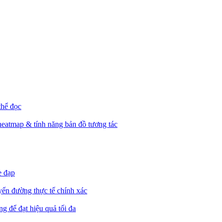
thể đọc
heatmap & tính năng bản đồ tương tác
e đạp
yến đường thực tế chính xác
g để đạt hiệu quả tối đa