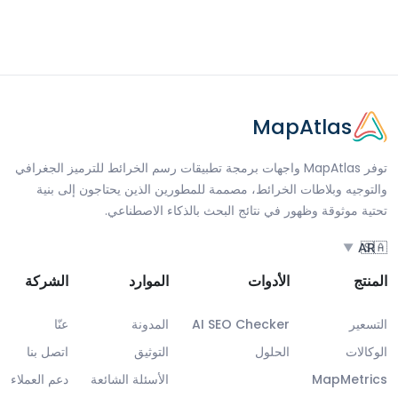
MapAtlas
توفر MapAtlas واجهات برمجة تطبيقات رسم الخرائط للترميز الجغرافي
والتوجيه وبلاطات الخرائط، مصممة للمطورين الذين يحتاجون إلى بنية
تحتية موثوقة وظهور في نتائج البحث بالذكاء الاصطناعي.
🇸🇦
AR
▼
المنتج
الأدوات
الموارد
الشركة
التسعير
AI SEO Checker
المدونة
عنّا
الوكالات
الحلول
التوثيق
اتصل بنا
MapMetrics
الأسئلة الشائعة
دعم العملاء