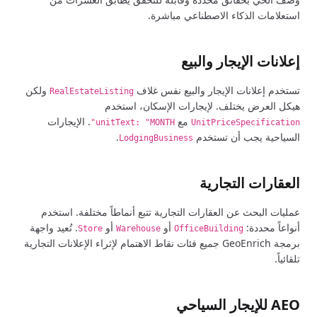
استعلامات الذكاء الاصطناعي مباشرة.
إعلانات الإيجار والبيع
تستخدم إعلانات الإيجار والبيع نفس غلاف
ولكن
RealEstateListing
هيكل العرض يختلف. لإيجارات الإسكان، استخدم
مع
. الإيجارات
unitText: "MONTH"
UnitPriceSpecification
السياحية يجب أن تستخدم
.
LodgingBusiness
العقارات التجارية
عمليات البحث عن العقارات التجارية تتبع أنماطاً مختلفة. استخدم
أنواعاً محددة:
أو
أو
. تُعيد واجهة
Store
Warehouse
OfficeBuilding
برمجة GeoEnrich جميع فئات نقاط الاهتمام لإثراء الإعلانات التجارية
تلقائياً.
AEO للإيجار السياحي