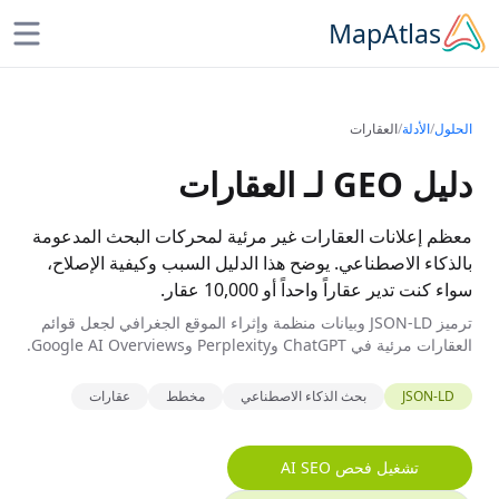
Skip to main conten
MapAtlas
الحلول
/
الأدلة
/
العقارات
دليل GEO لـ العقارات
معظم إعلانات العقارات غير مرئية لمحركات البحث المدعومة
بالذكاء الاصطناعي. يوضح هذا الدليل السبب وكيفية الإصلاح،
سواء كنت تدير عقاراً واحداً أو 10,000 عقار.
ترميز JSON-LD وبيانات منظمة وإثراء الموقع الجغرافي لجعل قوائم
العقارات مرئية في ChatGPT وPerplexity وGoogle AI Overviews.
JSON-LD
بحث الذكاء الاصطناعي
مخطط
عقارات
تشغيل فحص AI SEO