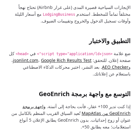
الإيجارات السياحية قصيرة المدى (على غرار Airbnb) تحتاج نهجاً
مختلفاً تماماً للمخطط. استخدم
مع أسعار الليلة
LodgingBusiness
وأوقات تسجيل الدخول والخروج وتقييمات الضيوف.
التطبيق والاختبار
ضع علامة
في
كل
<head>
<script type="application/ld+json">
صفحة إعلان. للتحقق:
Google Rich Results Test
،
jsonlint.com
،
و
AEO Checker
. بعد النشر، اختبر محركات الذكاء الاصطناعي
باستعلام عن إعلاناتك.
التوسع مع واجهة برمجة GeoEnrich
إذا كنت تدير 100+ عقار، فأنت بحاجة إلى أتمتة.
واجهة برمجة
GeoEnrich من MapAtlas
تُعيد السياق القريب المنظم بالكامل من
عنوان أو زوج إحداثيات. بدون GeoEnrich يطابق الإعلان 5 أنواع
استعلامات؛ معه يطابق 50+.