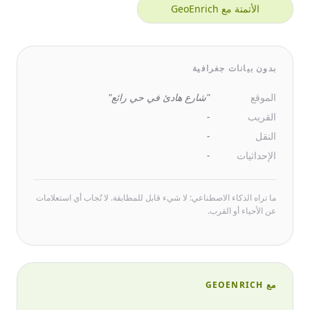
الأتمتة مع GeoEnrich
بدون بيانات جغرافية
الموقع
"شارع هادئ في حي رائع"
القريب
-
النقل
-
الإحداثيات
-
ما تراه الذكاء الاصطناعي: لا شيء قابل للمطابقة. لا تُجاب أي استعلامات
عن الأحياء أو القرب.
مع GEOENRICH