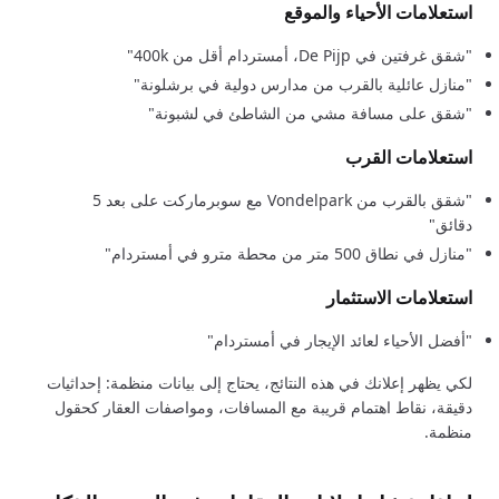
استعلامات الأحياء والموقع
"شقق غرفتين في De Pijp، أمستردام أقل من 400k"
"منازل عائلية بالقرب من مدارس دولية في برشلونة"
"شقق على مسافة مشي من الشاطئ في لشبونة"
استعلامات القرب
"شقق بالقرب من Vondelpark مع سوبرماركت على بعد 5
دقائق"
"منازل في نطاق 500 متر من محطة مترو في أمستردام"
استعلامات الاستثمار
"أفضل الأحياء لعائد الإيجار في أمستردام"
لكي يظهر إعلانك في هذه النتائج، يحتاج إلى بيانات منظمة: إحداثيات
دقيقة، نقاط اهتمام قريبة مع المسافات، ومواصفات العقار كحقول
منظمة.