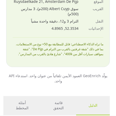
الموقع
Ruysdaelkade 21, Amsterdam De Pijp
القريب
سوق Albert Cuyp (200م)، 3 مدارس
(500م)
النقل
الترام 3 و12، دقيقة واحدة مشياً
الإحداثيات
52.3534, 4.8965
ما تراه الذكاء الاصطناعي: قابل للمطابقة مع 50+ نوع من الاستعلامات،
بما في ذلك "شقة غرفتين بالقرب من الترام في De Pijp"، "شقة
بمواقف سيارات أقل من 400k"، "شارع هادئ بالقرب من المدارس".
يولّد GeoEnrich العمود الأيمن تلقائياً من عنوان واحد. استدعاء API
واحد.
قائمة
أمثلة
الدليل
التحقق
المخطط