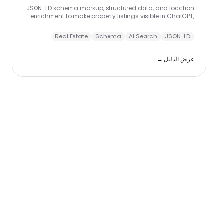
JSON-LD schema markup, structured data, and location
enrichment to make property listings visible in ChatGPT,
Perplexity, and Google AI Overviews.
Real Estate
Schema
AI Search
JSON-LD
عرض الدليل →