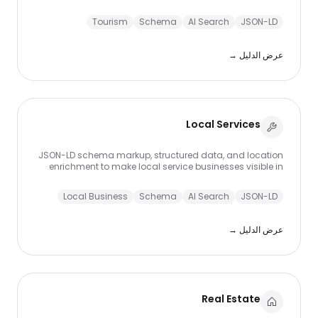
experiences visible in ChatGPT, Perplexity, and Google AI
Overviews.
Tourism
Schema
AI Search
JSON-LD
عرض الدليل →
Local Services
JSON-LD schema markup, structured data, and location
enrichment to make local service businesses visible in
ChatGPT, Perplexity, and Google AI Overviews.
Local Business
Schema
AI Search
JSON-LD
عرض الدليل →
Real Estate