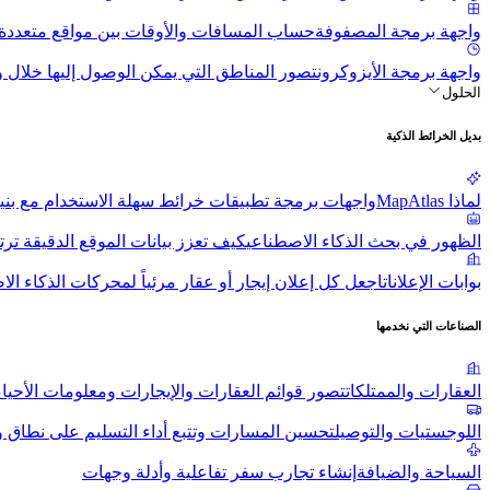
واجهة برمجة المصفوفة
حساب المسافات والأوقات بين مواقع متعددة
واجهة برمجة الأيزوكرون
تصور المناطق التي يمكن الوصول إليها خلال
الحلول
بديل الخرائط الذكية
لماذا MapAtlas
واجهات برمجة تطبيقات خرائط سهلة الاستخدام مع بنية تحت
الظهور في بحث الذكاء الاصطناعي
كيف تعزز بيانات الموقع الدقيقة ترت
بوابات الإعلانات
اجعل كل إعلان إيجار أو عقار مرئياً لمحركات الذكاء ا
الصناعات التي نخدمها
العقارات والممتلكات
تصور قوائم العقارات والإيجارات ومعلومات الأحياء
اللوجستيات والتوصيل
تحسين المسارات وتتبع أداء التسليم على نطاق 
السياحة والضيافة
إنشاء تجارب سفر تفاعلية وأدلة وجهات