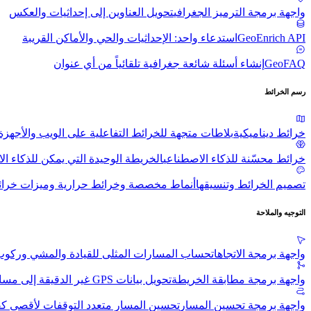
واجهة برمجة الترميز الجغرافي
تحويل العناوين إلى إحداثيات والعكس
GeoEnrich API
استدعاء واحد: الإحداثيات والحي والأماكن القريبة
GeoFAQ
إنشاء أسئلة شائعة جغرافية تلقائياً من أي عنوان
رسم الخرائط
خرائط ديناميكية
بلاطات متجهة للخرائط التفاعلية على الويب والأجهزة
خرائط محسّنة للذكاء الاصطناعي
الخريطة الوحيدة التي يمكن للذكاء 
تصميم الخرائط وتنسيقها
أنماط مخصصة وخرائط حرارية وميزات خرائط
التوجيه والملاحة
واجهة برمجة الاتجاهات
حساب المسارات المثلى للقيادة والمشي وركوب
واجهة برمجة مطابقة الخريطة
تحويل بيانات GPS غير الدقيقة إلى مسارات واقعية دقيقة
واجهة برمجة تحسين المسار
تحسين المسار متعدد التوقفات لأقصى كف