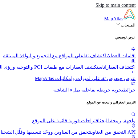
Skip to main content
MapAtlas
المنتجات
عرض توضيحي
إقامات العطلات
اكتشاف تفاعلي للمواقع مع التجميع والنوافذ المنبثقة
اكتشاف العقارات
استكشف العقارات مع طبقات POI والتوجيه ورؤى الموقع
عرض حي
عرض تفاعلي لميزات وإمكانيات MapAtlas
خرائط
تجربة خريطة تفاعلية بملء الشاشة
الترميز الجغرافي والبحث عن الموقع
واجهة برمجة البحث
اقتراحات فورية قائمة على الموقع
API التحقق من العناوين
تحقق من العناوين ووحّد تنسيقها وقلّل الشحنا