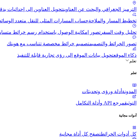
الترميز الجغرافي والبحث عن العناوين
تحويل العناوين إلى إحداثيات بدق
تخطيط المسار والملاحة
حساب المسارات المثلى للنقل متعدد الوسائ
تحليل وقت السفر
تصور إمكانية الوصول باستخدام رسم خرائط متساو
تصور الخرائط والتصميم
تصميم خرائط مخصصة تتناسب مع هويتك
ذكاء الموقع
تحويل بيانات الموقع إلى رؤى تجارية قابلة للتنفيذ
تعلم
تعلم
المدونة
أدلة ورؤى وتحديثات
التوثيق
مرجع API وأدلة التكامل
أدوات مجانية
كل أدوات الخرائط
تصفح كل أداة مجانية