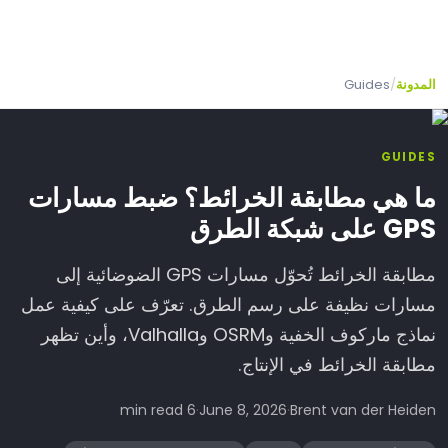
MapAtlas