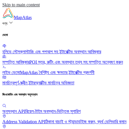
Skip to main content
MapAtlas
পণ্য
ডেমো
হলিডে স্টেস
ক্লাস্টারিং এবং পপআপ সহ ইন্টারেক্টিভ অবস্থান আবিষ্কার
সম্পত্তি আবিষ্কার
POI স্তর, রুটিং এবং অবস্থান তথ্য সহ সম্পত্তি অন্বেষণ করুন
লাইভ ডেমো
MapAtlas বৈশিষ্ট্য এবং ক্ষমতার ইন্টারেক্টিভ প্রদর্শনী
মানচিত্র
পূর্ণ-স্ক্রীন ইন্টারঅ্যাক্টিভ মানচিত্র অভিজ্ঞতা
জিওকোডিং এবং অবস্থান অনুসন্ধান
অনুসন্ধান API
রিয়েল-টাইম অবস্থান-ভিত্তিক সুপারিশ
Address Validation API
ঠিকানা যাচাই ও স্ট্যান্ডার্ডাইজ করুন, ব্যর্থ ডেলিভারি কমান