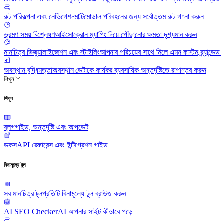
রুট পরিকল্পনা এবং নেভিগেশন
মাল্টিমোডাল পরিবহনের জন্য সর্বোত্তম রুট গণনা করুন
ভ্রমণ সময় বিশ্লেষণ
আইসোক্রোন ম্যাপিং দিয়ে পৌঁছানোর ক্ষমতা দৃশ্যমান করুন
মানচিত্র ভিজুয়ালাইজেশন এবং স্টাইলিং
আপনার পরিচয়ের সাথে মিলে এমন কাস্টম ব্র্যান্ডে
অবস্থান বুদ্ধিমত্তা
অবস্থান ডেটাকে কার্যকর ব্যবসায়িক অন্তর্দৃষ্টিতে রূপান্তর করুন
শিখুন
শিখুন
ব্লগ
গাইড, অন্তর্দৃষ্টি এবং আপডেট
ডকস
API রেফারেন্স এবং ইন্টিগ্রেশন গাইড
বিনামূল্যে টুল
সব মানচিত্র টুল
প্রতিটি বিনামূল্যে টুল ব্রাউজ করুন
AI SEO Checker
AI আপনার সাইট কীভাবে পড়ে