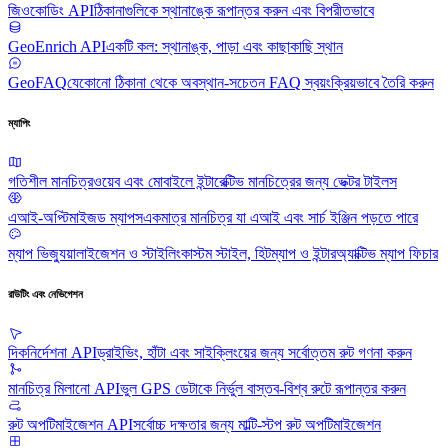
জিওকোডিং API
ঠিকানাগুলিকে স্থানাঙ্কে রূপান্তর করুন এবং বিপরীতভাবে
GeoEnrich API
একটি কল: স্থানাঙ্ক, পাড়া এবং কাছাকাছি স্থান
GeoFAQ
যেকোনো ঠিকানা থেকে অবস্থান-সচেতন FAQ স্বয়ংক্রিয়ভাবে তৈরি করুন
ম্যাপিং
গতিশীল মানচিত্র
ওয়েব এবং মোবাইলে ইন্টারেক্টিভ মানচিত্রের জন্য ভেক্টর টাইলস
এআই-অপ্টিমাইজড ম্যাপস
একমাত্র মানচিত্র যা এআই এবং সার্চ ইঞ্জিন পড়তে পারে
ম্যাপ ভিজ্যুয়ালাইজেশন ও স্টাইলিং
কাস্টম স্টাইল, হিটম্যাপ ও ইন্টারঅ্যাক্টিভ ম্যাপ ফিচার
রাউটিং এবং নেভিগেশন
দিকনির্দেশনা API
ড্রাইভিং, হাঁটা এবং সাইক্লিংয়ের জন্য সর্বোত্তম রুট গণনা করুন
মানচিত্র মিলানো API
ভুল GPS ডেটাকে নির্ভুল বাস্তব-বিশ্ব রুটে রূপান্তর করুন
রুট অপটিমাইজেশন API
সর্বোচ্চ দক্ষতার জন্য মাল্টি-স্টপ রুট অপটিমাইজেশন