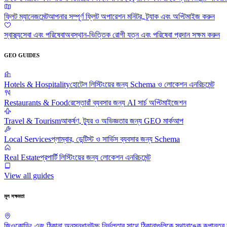
ফ্লিট ম্যানেজমেন্ট
আপনার সম্পূর্ণ ফ্লিট অপারেশন মনিটর, ট্র্যাক এবং অপ্টিমাইজ করুন
স্বাস্থ্যসেবা এবং পরিষেবা
অবস্থান-ভিত্তিক রোগী যত্ন এবং পরিষেবা প্রদান সক্ষম করুন
GEO GUIDES
Hotels & Hospitality
হোটেল লিস্টিংয়ের জন্য Schema ও লোকেশন এনরিচমেন্ট
Restaurants & Food
রেস্তোরাঁ ব্যবসার জন্য AI সার্চ অপ্টিমাইজেশন
Travel & Tourism
আকর্ষণ, ট্যুর ও অভিজ্ঞতার জন্য GEO মার্কআপ
Local Services
প্লাম্বার, ডেন্টিস্ট ও সার্ভিস ব্যবসার জন্য Schema
Real Estate
প্রপার্টি লিস্টিংয়ের জন্য লোকেশন এনরিচমেন্ট
View all guides
মূল সক্ষমতা
জিওকোডিং এবং ঠিকানা অনুসন্ধান
উচ্চ নির্ভুলতার সাথে ঠিকানাগুলিকে স্থানাঙ্কে রূপান্তর