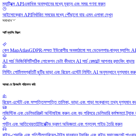
ম্যাট্রিক্স API
একাধিক অবস্থানের মধ্যে দূরত্ব এবং সময় গণনা করুন
আইসোক্রোন API
নির্ধারিত সময়ের মধ্যে পৌঁছানো যায় এমন এলাকা দেখুন
সমাধান
স্মার্ট ম্যাপিং বিকল্প
কেন MapAtlas
GDPR-সম্মত ইউরোপীয় অবকাঠামো সহ ডেভেলপার-বান্ধব ম্যাপিং A
AI সার্চ ভিজিবিলিটি
সঠিক লোকেশন ডেটা কীভাবে AI সার্চ রেজাল্টে আপনার র‍্যাংকিং বাড়ায়
লিস্টিং পোর্টালস
প্রতিটি ছুটির ভাড়া এবং রিয়েল এস্টেট লিস্টিং AI অনুসন্ধানে দৃশ্যমান কর
আমরা যে শিল্পগুলি পরিবেশন করি
রিয়েল এস্টেট এবং সম্পত্তি
সম্পত্তি তালিকা, ভাড়া এবং পাড়া সংক্রান্ত তথ্য দৃশ্যমান ক
লজিস্টিক এবং ডেলিভারি
রুট অপ্টিমাইজ করুন এবং বড় পরিসরে ডেলিভারি কর্মক্ষমতা ট্র্যাক
পর্যটন এবং আতিথেয়তা
ইন্টারেক্টিভ ভ্রমণ অভিজ্ঞতা এবং গন্তব্য গাইড তৈরি করুন
রাইড-শেয়ারিং এবং গতিশীলতা
রিয়েল-টাইম যানবাহন ট্র্যাকিং এবং রাইড ম্যানেজমেন্ট পাওয়া