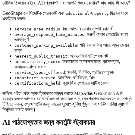
মৌলিক ঠিকানার বাইরে, AI প্রেক্ষাপট চায়: আপনি শহরে কোথায়? কাছাকাছি কী আছে?
GeoShape-কে সিমেন্টিক প্রেক্ষাপট এবং
ফিল্ডের সাথে
additionalProperty
একত্রিত করুন:
: আপনার সেবার সুস্পষ্ট ব্যাসার্ধ
service_area_radius_km
: জরুরি সেবার কোয়েরির জন্য
average_response_time_minutes
গুরুত্বপূর্ণ
: শারীরিক অফিস আছে এমন সেবার
customer_parking_available
জন্য
: অ্যাক্সেসিবিলিটি প্রেক্ষাপট
nearest_public_transit
: হুইলচেয়ার অ্যাক্সেসযোগ্য প্রবেশদ্বার,
accessibility_score
অ্যাক্সেসযোগ্য ভ্যান
: জরুরি, নির্ধারিত, প্রতিরোধমূলক
service_types_offered
: আবাসিক, বাণিজ্যিক, শিল্প
industries_served
: প্রাসঙ্গিক পেশাদার সার্টিফিকেশন
certifications_held
সার্ভিস এরিয়া ডেটা স্বয়ংক্রিয়ভাবে সমৃদ্ধ করতে MapAtlas GeoEnrich API
ব্যবহার করুন: আপনার ব্যাসার্ধে এলাকা কভারেজ পান, সেবাপ্রাপ্ত জনসংখ্যাগত সেগমেন্ট
চিহ্নিত করুন, প্রেক্ষাপটের জন্য কাছের সুযোগ-সুবিধা খুঁজুন এবং সার্ভিস এরিয়া ব্যাসার্ধ
নির্ভুলতা যাচাই করুন।
AI পাঠযোগ্যতার জন্য কনটেন্ট স্ট্রাকচার