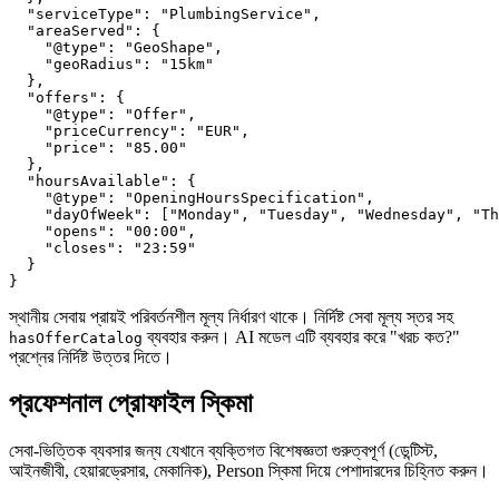
  "serviceType": "PlumbingService",

  "areaServed": {

    "@type": "GeoShape",

    "geoRadius": "15km"

  },

  "offers": {

    "@type": "Offer",

    "priceCurrency": "EUR",

    "price": "85.00"

  },

  "hoursAvailable": {

    "@type": "OpeningHoursSpecification",

    "dayOfWeek": ["Monday", "Tuesday", "Wednesday", "Th
    "opens": "00:00",

    "closes": "23:59"

  }

}
স্থানীয় সেবায় প্রায়ই পরিবর্তনশীল মূল্য নির্ধারণ থাকে। নির্দিষ্ট সেবা মূল্য স্তর সহ
ব্যবহার করুন। AI মডেল এটি ব্যবহার করে "খরচ কত?"
hasOfferCatalog
প্রশ্নের নির্দিষ্ট উত্তর দিতে।
প্রফেশনাল প্রোফাইল স্কিমা
সেবা-ভিত্তিক ব্যবসার জন্য যেখানে ব্যক্তিগত বিশেষজ্ঞতা গুরুত্বপূর্ণ (ডেন্টিস্ট,
আইনজীবী, হেয়ারড্রেসার, মেকানিক), Person স্কিমা দিয়ে পেশাদারদের চিহ্নিত করুন।