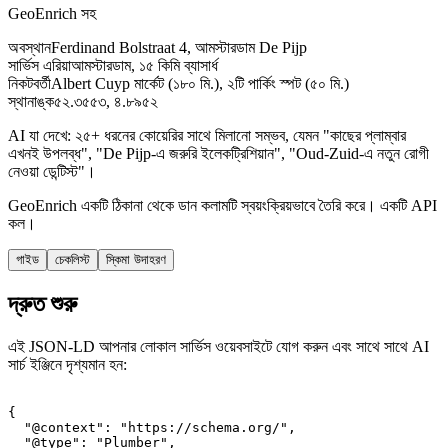
GeoEnrich সহ
অবস্থান
Ferdinand Bolstraat 4, আমস্টারডাম De Pijp
সার্ভিস এরিয়া
আমস্টারডাম, ১৫ কিমি ব্যাসার্ধ
নিকটবর্তী
Albert Cuyp মার্কেট (১৮০ মি.), ২টি পার্কিং স্পট (৫০ মি.)
স্থানাঙ্ক
৫২.৩৫৫৩, ৪.৮৯৫২
AI যা দেখে: ২৫+ ধরনের কোয়েরির সাথে মিলানো সম্ভব, যেমন "কাছের প্লাম্বার
এখনই উপলব্ধ", "De Pijp-এ জরুরি ইলেকট্রিশিয়ান", "Oud-Zuid-এ নতুন রোগী
নেওয়া ডেন্টিস্ট"।
GeoEnrich একটি ঠিকানা থেকে ডান কলামটি স্বয়ংক্রিয়ভাবে তৈরি করে। একটি API
কল।
গাইড
চেকলিস্ট
স্কিমা উদাহরণ
দ্রুত শুরু
এই JSON-LD আপনার লোকাল সার্ভিস ওয়েবসাইটে যোগ করুন এবং সাথে সাথে AI
সার্চ ইঞ্জিনে দৃশ্যমান হন:
{

  "@context": "https://schema.org/",

  "@type": "Plumber",
