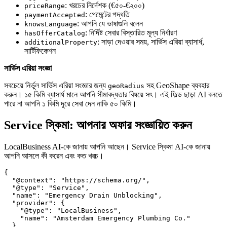
: খরচের নির্দেশক (€৫০-€২০০)
priceRange
: পেমেন্টের পদ্ধতি
paymentAccepted
: আপনি যে ভাষাগুলি বলেন
knowsLanguage
: নির্দিষ্ট সেবার বিস্তারিত মূল্য নির্ধারণ
hasOfferCatalog
: সাড়া দেওয়ার সময়, সার্ভিস এরিয়া ব্যাসার্ধ,
additionalProperty
সার্টিফিকেশন
সার্ভিস এরিয়া সংজ্ঞা
সবচেয়ে নির্ভুল সার্ভিস এরিয়া সংজ্ঞার জন্য
সহ GeoShape ব্যবহার
geoRadius
করুন। ১৫ কিমি ব্যাসার্ধ মানে আপনি সীমাবদ্ধতার বিষয়ে সৎ। এই ফিল্ড ছাড়া AI বলতে
পারে না আপনি ১ কিমি দূরে সেবা দেন নাকি ৫০ কিমি।
Service স্কিমা: আপনার অফার সংজ্ঞায়িত করুন
LocalBusiness AI-কে জানায় আপনি আছেন। Service স্কিমা AI-কে জানায়
আপনি আসলে কী করেন এবং কত খরচ।
{

  "@context": "https://schema.org/",

  "@type": "Service",

  "name": "Emergency Drain Unblocking",

  "provider": {

    "@type": "LocalBusiness",

    "name": "Amsterdam Emergency Plumbing Co."

  },
