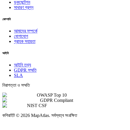
ডকুমেন্টেশন
সাধারণ প্রশ্ন
কোম্পানি
আমাদের সম্পর্কে
যোগাযোগ
গ্রাহক সহায়তা
আইনি
আইনি তথ্য
GDPR সম্মতি
SLA
নিরাপত্তা ও সম্মতি
OWASP Top 10
GDPR Compliant
NIST CSF
কপিরাইট
©
2026
MapAtlas.
সর্বস্বত্ব সংরক্ষিত