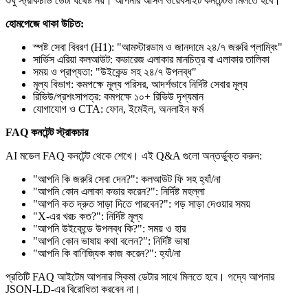
শুধু স্ট্রাকচার্ড ডেটা যথেষ্ট নয়। আপনার আসল ওয়েবসাইট কনটেন্টও মিলতে হবে।
হোমপেজে থাকা উচিত:
স্পষ্ট সেবা বিবরণ (H1): "আমস্টারডাম ও জানদামে ২৪/৭ জরুরি প্লাম্বিং"
সার্ভিস এরিয়া কলআউট: কভারেজ এলাকার মানচিত্র বা এলাকার তালিকা
সময় ও প্রাপ্যতা: "উইকেন্ড সহ ২৪/৭ উপলব্ধ"
মূল্য বিভাগ: কমপক্ষে মূল্য পরিসর, আদর্শভাবে নির্দিষ্ট সেবার মূল্য
রিভিউ/প্রশংসাপত্র: কমপক্ষে ১০+ রিভিউ দৃশ্যমান
যোগাযোগ ও CTA: ফোন, ইমেইল, অনলাইন ফর্ম
FAQ কনটেন্ট স্ট্রাকচার
AI মডেল FAQ কনটেন্ট থেকে শেখে। এই Q&A গুলো অন্তর্ভুক্ত করুন:
"আপনি কি জরুরি সেবা দেন?": কলআউট ফি সহ হ্যাঁ/না
"আপনি কোন এলাকা কভার করেন?": নির্দিষ্ট মহল্লা
"আপনি কত দ্রুত সাড়া দিতে পারবেন?": গড় সাড়া দেওয়ার সময়
"X-এর খরচ কত?": নির্দিষ্ট মূল্য
"আপনি উইকেন্ডে উপলব্ধ কি?": সময় ও হার
"আপনি কোন ভাষায় কথা বলেন?": নির্দিষ্ট ভাষা
"আপনি কি বাণিজ্যিক কাজ করেন?": হ্যাঁ/না
প্রতিটি FAQ আইটেম আপনার স্কিমা ডেটার সাথে মিলতে হবে। গদ্যে আপনার
JSON-LD-এর বিরোধিতা করবেন না।