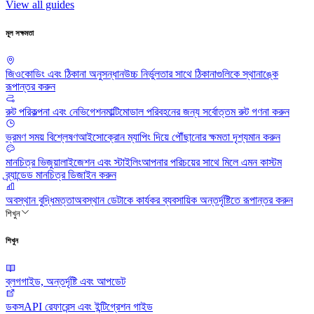
View all guides
মূল সক্ষমতা
জিওকোডিং এবং ঠিকানা অনুসন্ধান
উচ্চ নির্ভুলতার সাথে ঠিকানাগুলিকে স্থানাঙ্কে
রূপান্তর করুন
রুট পরিকল্পনা এবং নেভিগেশন
মাল্টিমোডাল পরিবহনের জন্য সর্বোত্তম রুট গণনা করুন
ভ্রমণ সময় বিশ্লেষণ
আইসোক্রোন ম্যাপিং দিয়ে পৌঁছানোর ক্ষমতা দৃশ্যমান করুন
মানচিত্র ভিজুয়ালাইজেশন এবং স্টাইলিং
আপনার পরিচয়ের সাথে মিলে এমন কাস্টম
ব্র্যান্ডেড মানচিত্র ডিজাইন করুন
অবস্থান বুদ্ধিমত্তা
অবস্থান ডেটাকে কার্যকর ব্যবসায়িক অন্তর্দৃষ্টিতে রূপান্তর করুন
শিখুন
শিখুন
ব্লগ
গাইড, অন্তর্দৃষ্টি এবং আপডেট
ডকস
API রেফারেন্স এবং ইন্টিগ্রেশন গাইড