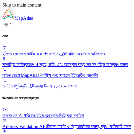
Skip to main content
MapAtlas
পণ্য
ডেমো
হলিডে স্টেস
ক্লাস্টারিং এবং পপআপ সহ ইন্টারেক্টিভ অবস্থান আবিষ্কার
সম্পত্তি আবিষ্কার
POI স্তর, রুটিং এবং অবস্থান তথ্য সহ সম্পত্তি অন্বেষণ করুন
লাইভ ডেমো
MapAtlas বৈশিষ্ট্য এবং ক্ষমতার ইন্টারেক্টিভ প্রদর্শনী
মানচিত্র
পূর্ণ-স্ক্রীন ইন্টারঅ্যাক্টিভ মানচিত্র অভিজ্ঞতা
জিওকোডিং এবং অবস্থান অনুসন্ধান
অনুসন্ধান API
রিয়েল-টাইম অবস্থান-ভিত্তিক সুপারিশ
Address Validation API
ঠিকানা যাচাই ও স্ট্যান্ডার্ডাইজ করুন, ব্যর্থ ডেলিভারি কমান