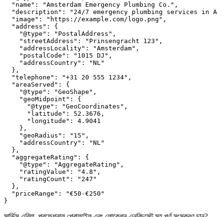
  "name": "Amsterdam Emergency Plumbing Co.",

  "description": "24/7 emergency plumbing services in A
  "image": "https://example.com/logo.png",

  "address": {

    "@type": "PostalAddress",

    "streetAddress": "Prinsengracht 123",

    "addressLocality": "Amsterdam",

    "postalCode": "1015 DJ",

    "addressCountry": "NL"

  },

  "telephone": "+31 20 555 1234",

  "areaServed": {

    "@type": "GeoShape",

    "geoMidpoint": {

      "@type": "GeoCoordinates",

      "latitude": 52.3676,

      "longitude": 4.9041

    },

    "geoRadius": "15",

    "addressCountry": "NL"

  },

  "aggregateRating": {

    "@type": "AggregateRating",

    "ratingValue": "4.8",

    "ratingCount": "247"

  },

  "priceRange": "€50-€250"

সার্ভিস এরিয়া, প্রফেশনাল প্রোফাইল এবং লোকেশন এনরিচমেন্ট সহ পূর্ণ সংস্করণ চান?