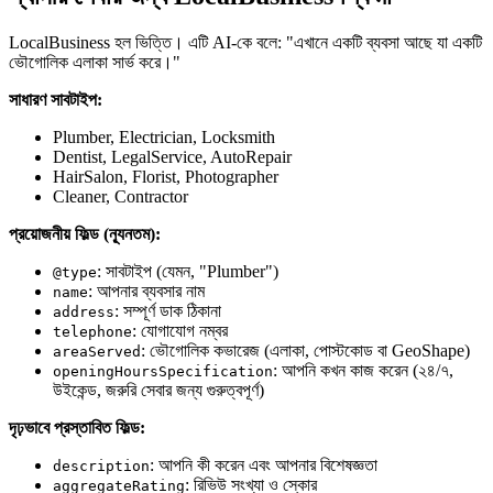
LocalBusiness হল ভিত্তি। এটি AI-কে বলে: "এখানে একটি ব্যবসা আছে যা একটি
ভৌগোলিক এলাকা সার্ভ করে।"
সাধারণ সাবটাইপ:
Plumber, Electrician, Locksmith
Dentist, LegalService, AutoRepair
HairSalon, Florist, Photographer
Cleaner, Contractor
প্রয়োজনীয় ফিল্ড (ন্যূনতম):
: সাবটাইপ (যেমন, "Plumber")
@type
: আপনার ব্যবসার নাম
name
: সম্পূর্ণ ডাক ঠিকানা
address
: যোগাযোগ নম্বর
telephone
: ভৌগোলিক কভারেজ (এলাকা, পোস্টকোড বা GeoShape)
areaServed
: আপনি কখন কাজ করেন (২৪/৭,
openingHoursSpecification
উইকেন্ড, জরুরি সেবার জন্য গুরুত্বপূর্ণ)
দৃঢ়ভাবে প্রস্তাবিত ফিল্ড:
: আপনি কী করেন এবং আপনার বিশেষজ্ঞতা
description
: রিভিউ সংখ্যা ও স্কোর
aggregateRating