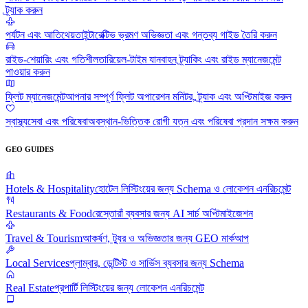
ট্র্যাক করুন
পর্যটন এবং আতিথেয়তা
ইন্টারেক্টিভ ভ্রমণ অভিজ্ঞতা এবং গন্তব্য গাইড তৈরি করুন
রাইড-শেয়ারিং এবং গতিশীলতা
রিয়েল-টাইম যানবাহন ট্র্যাকিং এবং রাইড ম্যানেজমেন্ট
পাওয়ার করুন
ফ্লিট ম্যানেজমেন্ট
আপনার সম্পূর্ণ ফ্লিট অপারেশন মনিটর, ট্র্যাক এবং অপ্টিমাইজ করুন
স্বাস্থ্যসেবা এবং পরিষেবা
অবস্থান-ভিত্তিক রোগী যত্ন এবং পরিষেবা প্রদান সক্ষম করুন
GEO GUIDES
Hotels & Hospitality
হোটেল লিস্টিংয়ের জন্য Schema ও লোকেশন এনরিচমেন্ট
Restaurants & Food
রেস্তোরাঁ ব্যবসার জন্য AI সার্চ অপ্টিমাইজেশন
Travel & Tourism
আকর্ষণ, ট্যুর ও অভিজ্ঞতার জন্য GEO মার্কআপ
Local Services
প্লাম্বার, ডেন্টিস্ট ও সার্ভিস ব্যবসার জন্য Schema
Real Estate
প্রপার্টি লিস্টিংয়ের জন্য লোকেশন এনরিচমেন্ট