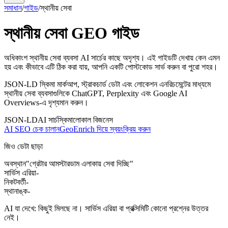
সমাধান
/
গাইড
/
স্থানীয় সেবা
স্থানীয় সেবা GEO গাইড
অধিকাংশ স্থানীয় সেবা ব্যবসা AI সার্চের কাছে অদৃশ্য। এই গাইডটি দেখায় কেন এমন
হয় এবং কীভাবে এটি ঠিক করা যায়, আপনি একটি পোস্টকোড সার্ভ করুন বা পুরো শহর।
JSON-LD স্কিমা মার্কআপ, স্ট্রাকচার্ড ডেটা এবং লোকেশন এনরিচমেন্টের মাধ্যমে
স্থানীয় সেবা ব্যবসাগুলিকে ChatGPT, Perplexity এবং Google AI
Overviews-এ দৃশ্যমান করুন।
JSON-LD
AI সার্চ
স্কিমা
লোকাল বিজনেস
AI SEO চেক চালান
GeoEnrich দিয়ে স্বয়ংক্রিয় করুন
জিও ডেটা ছাড়া
অবস্থান
"গ্রেটার আমস্টারডাম এলাকায় সেবা দিচ্ছি"
সার্ভিস এরিয়া
-
নিকটবর্তী
-
স্থানাঙ্ক
-
AI যা দেখে: কিছুই মিলছে না। সার্ভিস এরিয়া বা প্রক্সিমিটি কোনো প্রশ্নের উত্তর
নেই।