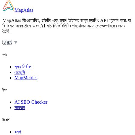
MapAtlas
MapAtlas জিওকোডিং, রাউটিং এবং ম্যাপ টাইলের জন্য ম্যাপিং API প্রদান করে, যা
বিশ্বস্ত অবকাঠামো এবং AI সার্চ ভিজিবিলিটির প্রয়োজন এমন ডেভেলপারদের জন্য
তৈরি।
🇧🇩
BN
▼
পণ্য
মূল্য নির্ধারণ
এজেন্সি
MapMetrics
টুলস
AI SEO Checker
সমাধান
রিসোর্স
ব্লগ