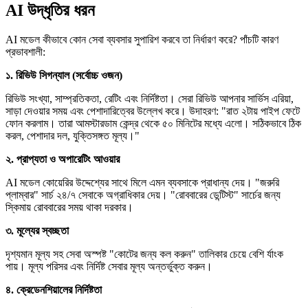
AI উদ্ধৃতির ধরন
AI মডেল কীভাবে কোন সেবা ব্যবসার সুপারিশ করবে তা নির্ধারণ করে? পাঁচটি কারণ
প্রভাবশালী:
১. রিভিউ সিগন্যাল (সর্বোচ্চ ওজন)
রিভিউ সংখ্যা, সাম্প্রতিকতা, রেটিং এবং নির্দিষ্টতা। সেরা রিভিউ আপনার সার্ভিস এরিয়া,
সাড়া দেওয়ার সময় এবং পেশাদারিত্বের উল্লেখ করে। উদাহরণ: "রাত ২টায় পাইপ ফেটে
ফোন করলাম। তারা আমস্টারডাম কেন্দ্র থেকে ৫০ মিনিটের মধ্যে এলো। সঠিকভাবে ঠিক
করল, পেশাদার দল, যুক্তিসঙ্গত মূল্য।"
২. প্রাপ্যতা ও অপারেটিং আওয়ার
AI মডেল কোয়েরির উদ্দেশ্যের সাথে মিলে এমন ব্যবসাকে প্রাধান্য দেয়। "জরুরি
প্লাম্বার" সার্চ ২৪/৭ সেবাকে অগ্রাধিকার দেয়। "রোববারের ডেন্টিস্ট" সার্চের জন্য
স্কিমায় রোববারের সময় থাকা দরকার।
৩. মূল্যের স্বচ্ছতা
দৃশ্যমান মূল্য সহ সেবা অস্পষ্ট "কোটের জন্য কল করুন" তালিকার চেয়ে বেশি র্যাংক
পায়। মূল্য পরিসর এবং নির্দিষ্ট সেবার মূল্য অন্তর্ভুক্ত করুন।
৪. ক্রেডেনশিয়ালের নির্দিষ্টতা