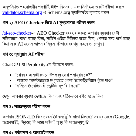
অনুপস্থিত প্রয়োজনীয় প্রপার্টি, টাইপ মিসম্যাচ এবং সিনট্যাক্স ত্রুটি পরীক্ষা করতে
validator.schema.org
-এ Schema.org ভ্যালিডেটর ব্যবহার করুন।
ধাপ ২: AEO Checker দিয়ে AI দৃশ্যমানতা পরীক্ষা করুন
/ai-seo-checker
-এ AEO Checker ব্যবহার করুন: আপনার ব্যবসার ডেটা
সঠিকভাবে বোঝা যাচ্ছে কিনা, সার্ভিস এরিয়া চিহ্নিত হচ্ছে কিনা, খোলার সময় পার্স হচ্ছে
কিনা এবং AI মডেল আপনার স্কিমা কীভাবে ব্যাখ্যা করবে তা দেখুন।
ধাপ ৩: ম্যানুয়াল AI পরীক্ষা
ChatGPT বা Perplexity-কে জিজ্ঞেস করুন:
"রোববার আমস্টারডামে উপলব্ধ সেরা প্লাম্বার কে?"
"আমাকে আমস্টারডামে মধ্যরাতে খোলা ইলেকট্রিশিয়ান খুঁজে দাও"
"বার্লিনে ইংরেজিভাষী ডেন্টিস্ট সুপারিশ করো"
দেখুন আপনার ব্যবসা দেখাচ্ছে কিনা এবং সঠিকভাবে বর্ণিত হচ্ছে কিনা।
ধাপ ৪: সামঞ্জস্যতা পরীক্ষা করুন
আপনার JSON-LD কি ওয়েবসাইট কনটেন্টের সাথে মিলছে? সব চ্যানেলে (Google,
ওয়েবসাইট, স্কিমা) কি সময় সঠিক? মূল্য কি সামঞ্জস্যপূর্ণ?
ধাপ ৫: পর্যবেক্ষণ ও আপডেট করুন