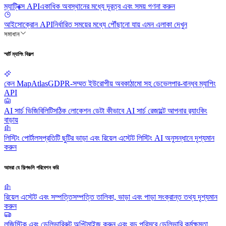
ম্যাট্রিক্স API
একাধিক অবস্থানের মধ্যে দূরত্ব এবং সময় গণনা করুন
আইসোক্রোন API
নির্ধারিত সময়ের মধ্যে পৌঁছানো যায় এমন এলাকা দেখুন
সমাধান
স্মার্ট ম্যাপিং বিকল্প
কেন MapAtlas
GDPR-সম্মত ইউরোপীয় অবকাঠামো সহ ডেভেলপার-বান্ধব ম্যাপিং
API
AI সার্চ ভিজিবিলিটি
সঠিক লোকেশন ডেটা কীভাবে AI সার্চ রেজাল্টে আপনার র‍্যাংকিং
বাড়ায়
লিস্টিং পোর্টালস
প্রতিটি ছুটির ভাড়া এবং রিয়েল এস্টেট লিস্টিং AI অনুসন্ধানে দৃশ্যমান
করুন
আমরা যে শিল্পগুলি পরিবেশন করি
রিয়েল এস্টেট এবং সম্পত্তি
সম্পত্তি তালিকা, ভাড়া এবং পাড়া সংক্রান্ত তথ্য দৃশ্যমান
করুন
লজিস্টিক এবং ডেলিভারি
রুট অপ্টিমাইজ করুন এবং বড় পরিসরে ডেলিভারি কর্মক্ষমতা