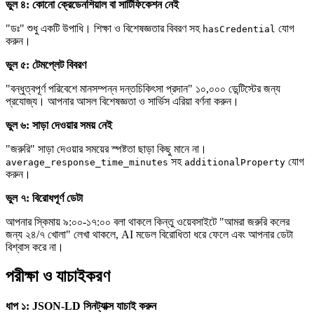
ভুল ৪: কোনো ক্রেডেনশিয়াল বা সার্টিফিকেশন নেই
"ডঃ" শুধু একটি উপাধি। শিক্ষা ও বিশেষজ্ঞতার বিবরণ সহ
যোগ
hasCredential
করুন।
ভুল ৫: টেমপ্লেট বিবরণ
"বন্ধুত্বপূর্ণ পরিবেশে মানসম্পন্ন দন্তচিকিৎসা প্রদান" ১০,০০০ ডেন্টিস্টের জন্য
প্রযোজ্য। আপনার আসল বিশেষজ্ঞতা ও সার্ভিস এরিয়া বর্ণনা করুন।
ভুল ৬: সাড়া দেওয়ার সময় নেই
"জরুরি" সাড়া দেওয়ার সময়ের স্পষ্টতা ছাড়া কিছু মানে না।
সহ
যোগ
average_response_time_minutes
additionalProperty
করুন।
ভুল ৭: বিরোধপূর্ণ ডেটা
আপনার স্কিমায় ৯:০০-১৭:০০ বলা থাকলে কিন্তু ওয়েবসাইটে "আমরা জরুরি কলের
জন্য ২৪/৭ খোলা" লেখা থাকলে, AI মডেল বিরোধিতা ধরে ফেলে এবং আপনার ডেটা
বিশ্বাস করে না।
পরীক্ষা ও যাচাইকরণ
ধাপ ১: JSON-LD সিনট্যাক্স যাচাই করুন