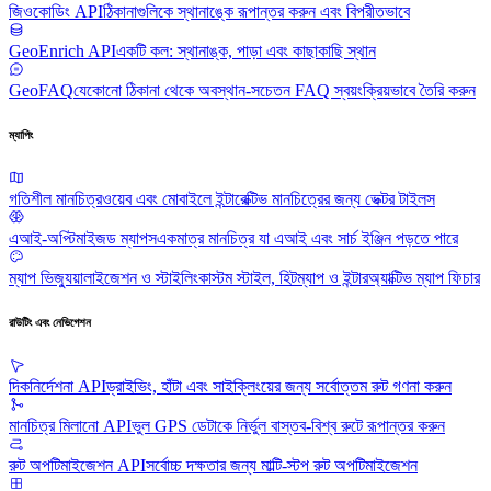
জিওকোডিং API
ঠিকানাগুলিকে স্থানাঙ্কে রূপান্তর করুন এবং বিপরীতভাবে
GeoEnrich API
একটি কল: স্থানাঙ্ক, পাড়া এবং কাছাকাছি স্থান
GeoFAQ
যেকোনো ঠিকানা থেকে অবস্থান-সচেতন FAQ স্বয়ংক্রিয়ভাবে তৈরি করুন
ম্যাপিং
গতিশীল মানচিত্র
ওয়েব এবং মোবাইলে ইন্টারেক্টিভ মানচিত্রের জন্য ভেক্টর টাইলস
এআই-অপ্টিমাইজড ম্যাপস
একমাত্র মানচিত্র যা এআই এবং সার্চ ইঞ্জিন পড়তে পারে
ম্যাপ ভিজ্যুয়ালাইজেশন ও স্টাইলিং
কাস্টম স্টাইল, হিটম্যাপ ও ইন্টারঅ্যাক্টিভ ম্যাপ ফিচার
রাউটিং এবং নেভিগেশন
দিকনির্দেশনা API
ড্রাইভিং, হাঁটা এবং সাইক্লিংয়ের জন্য সর্বোত্তম রুট গণনা করুন
মানচিত্র মিলানো API
ভুল GPS ডেটাকে নির্ভুল বাস্তব-বিশ্ব রুটে রূপান্তর করুন
রুট অপটিমাইজেশন API
সর্বোচ্চ দক্ষতার জন্য মাল্টি-স্টপ রুট অপটিমাইজেশন