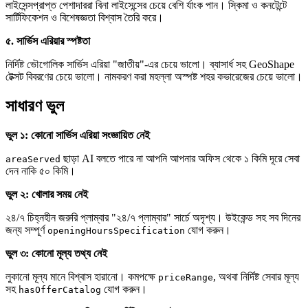
লাইসেন্সপ্রাপ্ত পেশাদাররা বিনা লাইসেন্সের চেয়ে বেশি র্যাংক পান। স্কিমা ও কনটেন্টে
সার্টিফিকেশন ও বিশেষজ্ঞতা বিশ্বাস তৈরি করে।
৫. সার্ভিস এরিয়ার স্পষ্টতা
নির্দিষ্ট ভৌগোলিক সার্ভিস এরিয়া "জাতীয়"-এর চেয়ে ভালো। ব্যাসার্ধ সহ GeoShape
টেক্সট বিবরণের চেয়ে ভালো। নামকরণ করা মহল্লা অস্পষ্ট শহর কভারেজের চেয়ে ভালো।
সাধারণ ভুল
ভুল ১: কোনো সার্ভিস এরিয়া সংজ্ঞায়িত নেই
ছাড়া AI বলতে পারে না আপনি আপনার অফিস থেকে ১ কিমি দূরে সেবা
areaServed
দেন নাকি ৫০ কিমি।
ভুল ২: খোলার সময় নেই
২৪/৭ চিহ্নহীন জরুরি প্লাম্বার "২৪/৭ প্লাম্বার" সার্চে অদৃশ্য। উইকেন্ড সহ সব দিনের
জন্য সম্পূর্ণ
যোগ করুন।
openingHoursSpecification
ভুল ৩: কোনো মূল্য তথ্য নেই
লুকানো মূল্য মানে বিশ্বাস হারানো। কমপক্ষে
, অথবা নির্দিষ্ট সেবার মূল্য
priceRange
সহ
যোগ করুন।
hasOfferCatalog