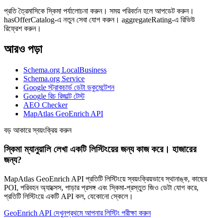
প্রতি ত্রৈমাসিকে স্কিমা পর্যালোচনা করুন। সময় পরিবর্তন হলে আপডেট করুন।
hasOfferCatalog-এ নতুন সেবা যোগ করুন। aggregateRating-এ রিভিউ
রিফ্রেশ করুন।
আরও পড়া
Schema.org LocalBusiness
Schema.org Service
Google স্ট্রাকচার্ড ডেটা ডকুমেন্টেশন
Google রিচ রিজাল্ট টেস্ট
AEO Checker
MapAtlas GeoEnrich API
বড় আকারে স্বয়ংক্রিয় করুন
স্কিমা ম্যানুয়ালি লেখা একটি লিস্টিংয়ের জন্য কাজ করে। হাজারের
জন্য?
MapAtlas GeoEnrich API প্রতিটি লিস্টিংয়ে স্বয়ংক্রিয়ভাবে স্থানাঙ্ক, কাছের
POI, পরিবহন অ্যাক্সেস, পাড়ার প্রসঙ্গ এবং স্কিমা-প্রস্তুত জিও ডেটা যোগ করে,
প্রতিটি লিস্টিংয়ে একটি API কল, যেকোনো স্কেলে।
GeoEnrich API দেখুন
প্রথমে আপনার লিস্টিং পরীক্ষা করুন