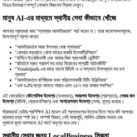
নিচের উদাহরণে সম্পূর্ণ লোকাল বিজনেস স্কিমা দেখুন।
মানুষ AI-এর মাধ্যমে স্থানীয় সেবা কীভাবে খোঁজে
আপনার গ্রাহকরা আর "প্লাম্বার আমস্টারডাম" সার্চ করেন না। তারা কথোপকথনমূলক,
উদ্দেশ্যপূর্ণ প্রশ্ন করেন:
"আমস্টারডামে আজ উপলব্ধ সেরা প্লাম্বার"
"রোববার মধ্যরাতে খোলা কাছের জরুরি ইলেকট্রিশিয়ান"
"বার্লিনে ইংরেজিভাষী এবং আমার বিমা গ্রহণকারী ডেন্টিস্ট"
"রটার্ডামে দ্রুত পরামর্শ সহ ভাড়া বিরোধের সাশ্রয়ী আইনজীবী"
"Vondelpark-এর কাছে ভালো রিভিউ ও এ সপ্তাহে উপলব্ধতা সহ ডগ
গ্রুমার"
"আমস্টারডামে বাণিজ্যিক ভবন পরিচালনাকারী হিটিং ইঞ্জিনিয়ার"
"এক ঘণ্টার মধ্যে আসতে পারবে এমন ২৪/৭ ডাচ ভাষার লকস্মিথ"
এই কোয়েরিতে
ভৌগোলিক উদ্দেশ্য
(অবস্থান),
সময়গত উদ্দেশ্য
(প্রাপ্যতা),
সেবার মান
উদ্দেশ্য
(রিভিউ, ক্রেডেনশিয়াল) এবং
অপারেশনাল উদ্দেশ্য
(সময়, মূল্য) রয়েছে।
স্ট্রাকচার্ড ডেটায় প্রশিক্ষিত AI মডেল এই প্রশ্নগুলোর উত্তর দিতে পারে যদি আপনার
ব্যবসার তথ্য স্পষ্ট হয়। অস্পষ্ট বিবরণ, নেই সময়সূচি, সার্ভিস এরিয়ার অভাব এবং
লুকানো মূল্য আপনাকে AI সার্চে অদৃশ্য করে দেয়।
স্থানীয় সেবার জন্য LocalBusiness স্কিমা