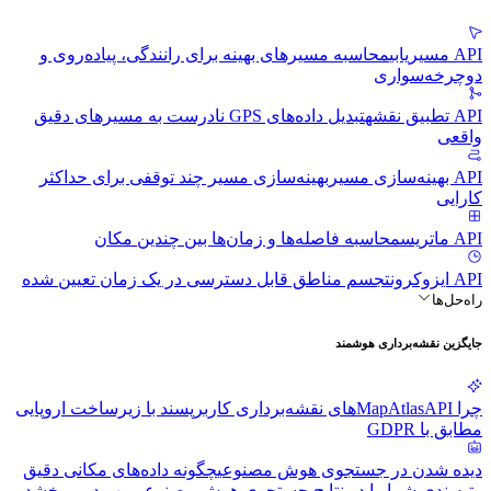
API مسیریابی
محاسبه مسیرهای بهینه برای رانندگی، پیاده‌روی و
دوچرخه‌سواری
API تطبیق نقشه
تبدیل داده‌های GPS نادرست به مسیرهای دقیق
واقعی
API بهینه‌سازی مسیر
بهینه‌سازی مسیر چند توقفی برای حداکثر
کارایی
API ماتریس
محاسبه فاصله‌ها و زمان‌ها بین چندین مکان
API ایزوکرون
تجسم مناطق قابل دسترسی در یک زمان تعیین شده
راه‌حل‌ها
جایگزین نقشه‌برداری هوشمند
چرا MapAtlas
APIهای نقشه‌برداری کاربرپسند با زیرساخت اروپایی
مطابق با GDPR
دیده شدن در جستجوی هوش مصنوعی
چگونه داده‌های مکانی دقیق
رتبه‌بندی شما را در نتایج جستجوی هوش مصنوعی بهبود می‌بخشد