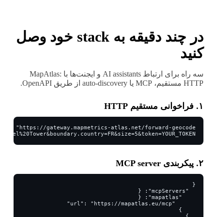
در چند دقیقه به stack خود وصل
کنید
سه راه برای ارتباط AI assistants و ایجنت‌ها با MapAtlas:
HTTP مستقیم، MCP یا auto-discovery از طریق OpenAPI.
۱. فراخوانی مستقیم HTTP
Eiffel%20Tower&boundary.country=FR&size=5&token=YOUR_TOKEN"
۲. پیکربندی MCP server