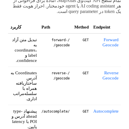
تمام سطح API گیت‌وی MapAtlas، آماده برای فراخوانی از
هر AI coding assistant یا agent خودمختار. احراز هویت فقط
یک token در query parameter است.
Endpoint
Method
Path
کاربرد
Forward
تبدیل متن آزاد
/forward-
GET
Geocode
به
geocode/
coordinates،
label و
confidence.
Reverse
Coordinates به
/reverse-
GET
Geocode
آدرس
geocode/
ساختاریافته
همراه با
سلسله‌مراتب
اداری.
Autocomplete
پیشنهاد type-
/autocomplete/
GET
ahead آدرس و
POI با latency
پایین.