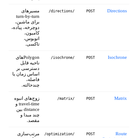
Directions
مسیرهای
/directions/
POST
turn-by-turn
برای ماشین،
دوچرخه، پیاده،
کامیون،
اتوبوس،
تاکسی.
Isochrone
Polygon‌های
/isochrone/
POST
ناحیه قابل
دسترسی بر
اساس زمان یا
فاصله،
چندحالته.
Matrix
زوج‌های انبوه
/matrix/
POST
travel-time و
distance بین
چند مبدا و
مقصد.
Route
مرتب‌سازی
/optimization/
POST