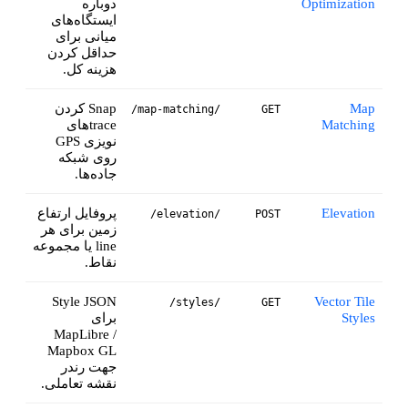
Optimization
دوباره
ایستگاه‌های
میانی برای
حداقل کردن
هزینه کل.
Map
Snap کردن
/map-matching/
GET
Matching
trace‌های
نویزی GPS
روی شبکه
جاده‌ها.
Elevation
پروفایل ارتفاع
/elevation/
POST
زمین برای هر
line یا مجموعه
نقاط.
Style JSON
Vector Tile
/styles/
GET
Styles
برای
MapLibre /
Mapbox GL
جهت رندر
نقشه تعاملی.