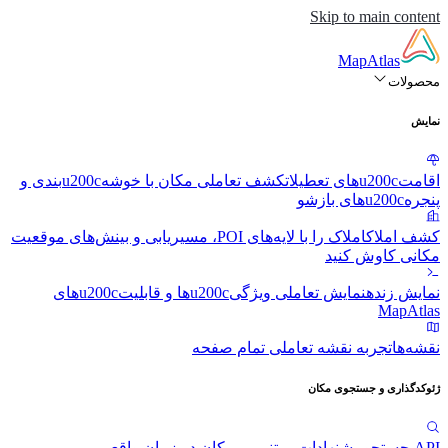
Skip to main content
MapAtlas
محصولات
نمایش
اقامتu200cهای تعطیلات
کشف تعاملی مکان با خوشهu200cبندی و
پنجرهu200cهای بازشو
کشف املاک
املاک را با لایه‌های POI، مسیریابی و بینش‌های موقعیت
مکانی کاوش کنید
نمایش زنده
نمایش تعاملی ویژگیu200cها و قابلیتu200cهای
MapAtlas
نقشه‌ها
تجربه نقشه تعاملی تمام صفحه
ژئوکدگذاری و جستجوی مکان
API جستجو
پیشنهادات مبتنی بر مکان در زمان واقعی