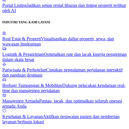
Portal Listing
Jadikan setiap rental liburan dan listing properti terlihat
oleh AI
INDUSTRI YANG KAMI LAYANI
Real Estat & Properti
Visualisasikan daftar properti, sewa, dan
wawasan lingkungan
Logistik & Pengiriman
Optimalkan rute dan lacak kinerja pengiriman
dalam skala besar
Pariwisata & Perhotelan
Ciptakan pengalaman perjalanan interaktif
dan panduan destinasi
Berbagi Tumpangan & Mobilitas
Dukung pelacakan kendaraan real-
time dan manajemen perjalanan
Manajemen Armada
Pantau, lacak, dan optimalkan seluruh operasi
armada Anda
Kesehatan & Layanan
Aktifkan perawatan pasien dan pemberian
layanan berbasis lokasi