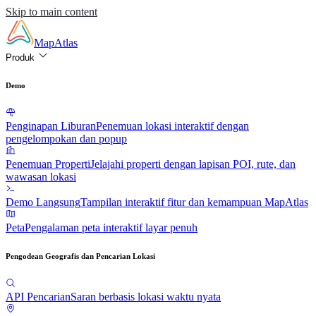
Skip to main content
MapAtlas
Produk
Demo
Penginapan Liburan
Penemuan lokasi interaktif dengan
pengelompokan dan popup
Penemuan Properti
Jelajahi properti dengan lapisan POI, rute, dan
wawasan lokasi
Demo Langsung
Tampilan interaktif fitur dan kemampuan MapAtlas
Peta
Pengalaman peta interaktif layar penuh
Pengodean Geografis dan Pencarian Lokasi
API Pencarian
Saran berbasis lokasi waktu nyata