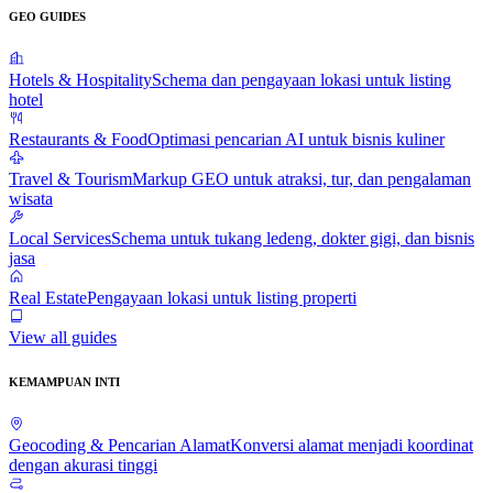
GEO GUIDES
Hotels & Hospitality
Schema dan pengayaan lokasi untuk listing
hotel
Restaurants & Food
Optimasi pencarian AI untuk bisnis kuliner
Travel & Tourism
Markup GEO untuk atraksi, tur, dan pengalaman
wisata
Local Services
Schema untuk tukang ledeng, dokter gigi, dan bisnis
jasa
Real Estate
Pengayaan lokasi untuk listing properti
View all guides
KEMAMPUAN INTI
Geocoding & Pencarian Alamat
Konversi alamat menjadi koordinat
dengan akurasi tinggi