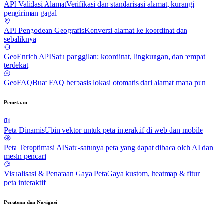
API Validasi Alamat
Verifikasi dan standarisasi alamat, kurangi
pengiriman gagal
API Pengodean Geografis
Konversi alamat ke koordinat dan
sebaliknya
GeoEnrich API
Satu panggilan: koordinat, lingkungan, dan tempat
terdekat
GeoFAQ
Buat FAQ berbasis lokasi otomatis dari alamat mana pun
Pemetaan
Peta Dinamis
Ubin vektor untuk peta interaktif di web dan mobile
Peta Teroptimasi AI
Satu-satunya peta yang dapat dibaca oleh AI dan
mesin pencari
Visualisasi & Penataan Gaya Peta
Gaya kustom, heatmap & fitur
peta interaktif
Perutean dan Navigasi