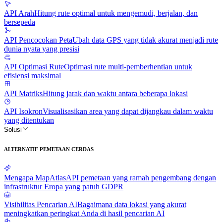
API Arah
Hitung rute optimal untuk mengemudi, berjalan, dan
bersepeda
API Pencocokan Peta
Ubah data GPS yang tidak akurat menjadi rute
dunia nyata yang presisi
API Optimasi Rute
Optimasi rute multi-pemberhentian untuk
efisiensi maksimal
API Matriks
Hitung jarak dan waktu antara beberapa lokasi
API Isokron
Visualisasikan area yang dapat dijangkau dalam waktu
yang ditentukan
Solusi
ALTERNATIF PEMETAAN CERDAS
Mengapa MapAtlas
API pemetaan yang ramah pengembang dengan
infrastruktur Eropa yang patuh GDPR
Visibilitas Pencarian AI
Bagaimana data lokasi yang akurat
meningkatkan peringkat Anda di hasil pencarian AI