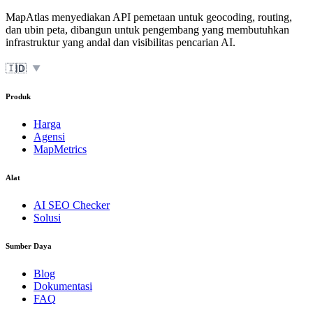
MapAtlas menyediakan API pemetaan untuk geocoding, routing,
dan ubin peta, dibangun untuk pengembang yang membutuhkan
infrastruktur yang andal dan visibilitas pencarian AI.
🇮🇩
ID
▼
Produk
Harga
Agensi
MapMetrics
Alat
AI SEO Checker
Solusi
Sumber Daya
Blog
Dokumentasi
FAQ