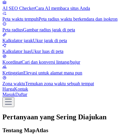
AI SEO Checker
Cara AI membaca situs Anda
Peta waktu tempuh
Peta radius waktu berkendara dan isokron
Peta radius
Gambar radius jarak di peta
Kalkulator jarak
Ukur jarak di peta
Kalkulator luas
Ukur luas di peta
Koordinat
Cari dan konversi lintang/bujur
Ketinggian
Elevasi untuk alamat mana pun
Zona waktu
Temukan zona waktu sebuah tempat
Harga
Kontak
Masuk
Daftar
Pertanyaan yang Sering Diajukan
Tentang MapAtlas