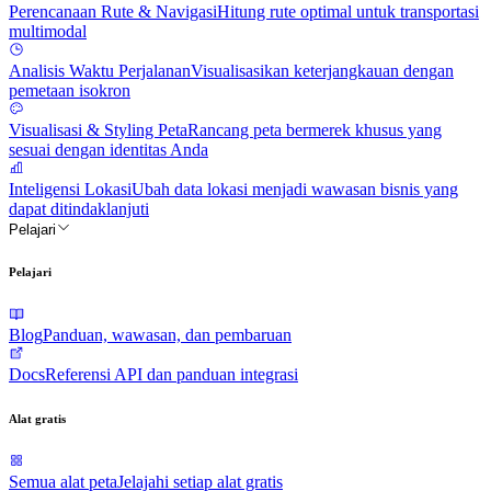
Perencanaan Rute & Navigasi
Hitung rute optimal untuk transportasi
multimodal
Analisis Waktu Perjalanan
Visualisasikan keterjangkauan dengan
pemetaan isokron
Visualisasi & Styling Peta
Rancang peta bermerek khusus yang
sesuai dengan identitas Anda
Inteligensi Lokasi
Ubah data lokasi menjadi wawasan bisnis yang
dapat ditindaklanjuti
Pelajari
Pelajari
Blog
Panduan, wawasan, dan pembaruan
Docs
Referensi API dan panduan integrasi
Alat gratis
Semua alat peta
Jelajahi setiap alat gratis