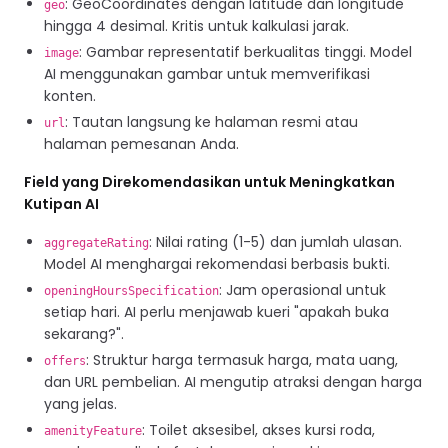
: GeoCoordinates dengan latitude dan longitude
geo
hingga 4 desimal. Kritis untuk kalkulasi jarak.
: Gambar representatif berkualitas tinggi. Model
image
AI menggunakan gambar untuk memverifikasi
konten.
: Tautan langsung ke halaman resmi atau
url
halaman pemesanan Anda.
Field yang Direkomendasikan untuk Meningkatkan
Kutipan AI
: Nilai rating (1-5) dan jumlah ulasan.
aggregateRating
Model AI menghargai rekomendasi berbasis bukti.
: Jam operasional untuk
openingHoursSpecification
setiap hari. AI perlu menjawab kueri "apakah buka
sekarang?".
: Struktur harga termasuk harga, mata uang,
offers
dan URL pembelian. AI mengutip atraksi dengan harga
yang jelas.
: Toilet aksesibel, akses kursi roda,
amenityFeature