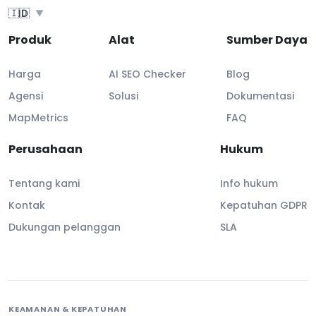
🇮🇩
ID
▼
Produk
Alat
Sumber Daya
Harga
AI SEO Checker
Blog
Agensi
Solusi
Dokumentasi
MapMetrics
FAQ
Perusahaan
Hukum
Tentang kami
Info hukum
Kontak
Kepatuhan GDPR
Dukungan pelanggan
SLA
KEAMANAN & KEPATUHAN