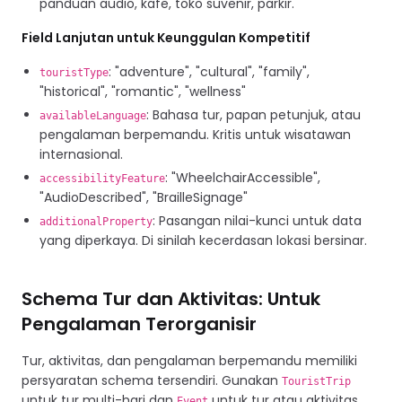
panduan audio, kafe, toko suvenir, parkir.
Field Lanjutan untuk Keunggulan Kompetitif
: "adventure", "cultural", "family",
touristType
"historical", "romantic", "wellness"
: Bahasa tur, papan petunjuk, atau
availableLanguage
pengalaman berpemandu. Kritis untuk wisatawan
internasional.
: "WheelchairAccessible",
accessibilityFeature
"AudioDescribed", "BrailleSignage"
: Pasangan nilai-kunci untuk data
additionalProperty
yang diperkaya. Di sinilah kecerdasan lokasi bersinar.
Schema Tur dan Aktivitas: Untuk
Pengalaman Terorganisir
Tur, aktivitas, dan pengalaman berpemandu memiliki
persyaratan schema tersendiri. Gunakan
TouristTrip
untuk tur multi-hari dan
untuk tur atau aktivitas
Event