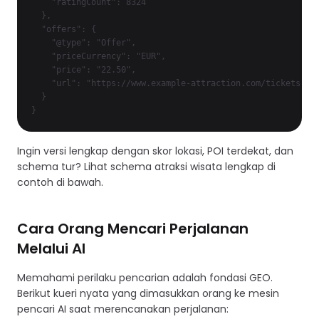
    "ratingCount": 8324

  },

  "offers": {

    "@type": "Offer",

    "priceCurrency": "EUR",

    "price": "22.50",

    "url": "https://www.example-attraction.com/tickets"

  }

Ingin versi lengkap dengan skor lokasi, POI terdekat, dan
schema tur? Lihat schema atraksi wisata lengkap di
contoh di bawah.
Cara Orang Mencari Perjalanan
Melalui AI
Memahami perilaku pencarian adalah fondasi GEO.
Berikut kueri nyata yang dimasukkan orang ke mesin
pencari AI saat merencanakan perjalanan: