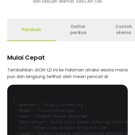
dari sebuah alamat. Satu API call.
Daftar
Contoh
Panduan
periksa
skema
Mulai Cepat
Tambahkan JSON-LD ini ke halaman atraksi wisata mana
pun dan langsung terlihat oleh mesin pencari AI:
{

  "@context": "https://schema.org",

  "@type": "TouristAttraction",

  "name": "Example Museum Amsterdam",

  "description": "World-class museum featuring Dutch maste
  "url": "https://www.example-attraction.com",

  "image": "https://example.com/rijksmuseum-exterior.jpg",