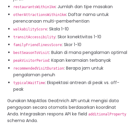
: Jumlah dan tipe masakan
restaurantsWithin1km
: Daftar nama untuk
otherAttractionsWithin1km
perencanaan multi-pemberhentian
: Skala 1-10
walkabilityScore
: Skor konektivitas 1-10
transitAccessibility
: Skor 1-10
familyFriendlinessScore
: Bulan di mana pengalaman optimal
bestSeasonToVisit
: Kapan keramaian terbanyak
peakVisitorPeriod
: Berapa jam untuk
recommendedVisitDuration
pengalaman penuh
: Ekspektasi antrean di peak vs. off-
typicalWaitTime
peak
Gunakan MapAtlas GeoEnrich API untuk mengisi data
pengayaan secara otomatis berdasarkan koordinat
Anda. Integrasikan respons API ke field
additionalProperty
schema Anda.