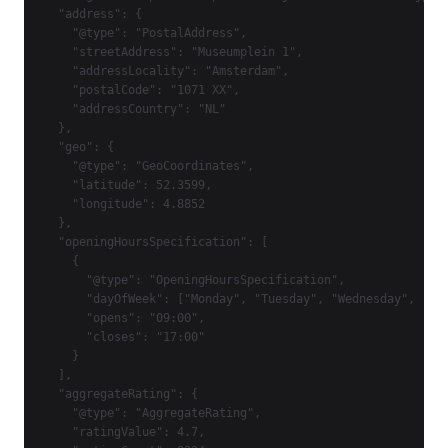
  "address": {

    "@type": "PostalAddress",

    "streetAddress": "Museumplein 1",

    "addressLocality": "Amsterdam",

    "postalCode": "1071 XX",

    "addressCountry": "NL"

  },

  "geo": {

    "@type": "GeoCoordinates",

    "latitude": 52.3599,

    "longitude": 4.8852

  },

  "openingHoursSpecification": [

    {

      "@type": "OpeningHoursSpecification",

      "dayOfWeek": ["Monday", "Tuesday", "Wednesday", "Thu
      "opens": "09:00",

      "closes": "17:00"

    }

  ],

  "aggregateRating": {

    "@type": "AggregateRating",

    "ratingValue": 4.7,
