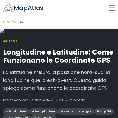
Skip to main content
MapAtlas
/
Guides
Blog
GUIDES
Longitudine e Latitudine: Come
Funzionano le Coordinate GPS
La latitudine misura la posizione nord-sud, la
longitudine quella est-ovest. Questa guida
spiega come funzionano le coordinate GPS
Brent van der Heiden
·
May 4, 2026
·
7 min read
#
latitudine
#
longitudine
#
coordinate gps
#
wgs84
#
geocoding
#
maps api