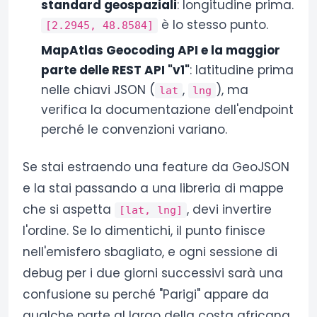
standard geospaziali
: longitudine prima.
è lo stesso punto.
[2.2945, 48.8584]
MapAtlas Geocoding API e la maggior
parte delle REST API "v1"
: latitudine prima
nelle chiavi JSON (
,
), ma
lat
lng
verifica la documentazione dell'endpoint
perché le convenzioni variano.
Se stai estraendo una feature da GeoJSON
e la stai passando a una libreria di mappe
che si aspetta
, devi invertire
[lat, lng]
l'ordine. Se lo dimentichi, il punto finisce
nell'emisfero sbagliato, e ogni sessione di
debug per i due giorni successivi sarà una
confusione su perché "Parigi" appare da
qualche parte al largo della costa africana.