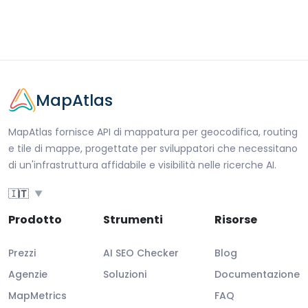
MapAtlas
MapAtlas fornisce API di mappatura per geocodifica, routing
e tile di mappe, progettate per sviluppatori che necessitano
di un'infrastruttura affidabile e visibilità nelle ricerche AI.
🇮🇹
IT
▼
Prodotto
Strumenti
Risorse
Prezzi
AI SEO Checker
Blog
Agenzie
Soluzioni
Documentazione
MapMetrics
FAQ