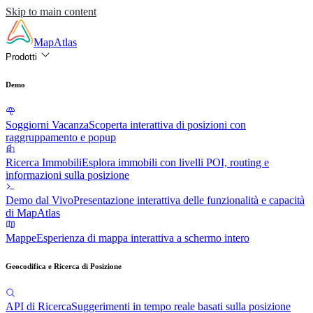
Skip to main content
MapAtlas
Prodotti
Demo
Soggiorni Vacanza
Scoperta interattiva di posizioni con
raggruppamento e popup
Ricerca Immobili
Esplora immobili con livelli POI, routing e
informazioni sulla posizione
Demo dal Vivo
Presentazione interattiva delle funzionalità e capacità
di MapAtlas
Mappe
Esperienza di mappa interattiva a schermo intero
Geocodifica e Ricerca di Posizione
API di Ricerca
Suggerimenti in tempo reale basati sulla posizione