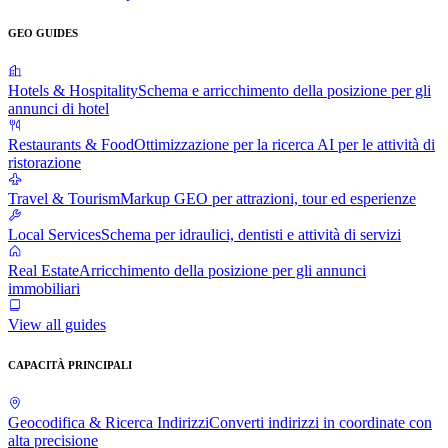
GEO GUIDES
Hotels & Hospitality
Schema e arricchimento della posizione per gli
annunci di hotel
Restaurants & Food
Ottimizzazione per la ricerca AI per le attività di
ristorazione
Travel & Tourism
Markup GEO per attrazioni, tour ed esperienze
Local Services
Schema per idraulici, dentisti e attività di servizi
Real Estate
Arricchimento della posizione per gli annunci
immobiliari
View all guides
CAPACITÀ PRINCIPALI
Geocodifica & Ricerca Indirizzi
Converti indirizzi in coordinate con
alta precisione