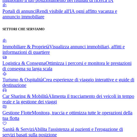
migliorano il tuo posizionamento nei risultati di ricerca IA
Portali di annunci
Rendi visibile all'IA ogni affitto vacanza e
annuncio immobiliare
SETTORI CHE SERVIAMO
Immobiliare & Proprietà
Visualizza annunci immobiliari, affitti e
informazioni di quartiere
Logistica & Consegna
Ottimizza i percorsi e monitora le prestazioni
di consegna su larga scala
Turismo & Ospitalità
Crea esperienze di viaggio interattive e guide di
destinazione
Car Sharing & Mobilità
Alimenta il tracciamento dei veicoli in tempo
reale e la gestione dei viaggi
Gestione Flotte
Monitora, traccia e ottimizza tutte le operazioni della
tua flotta
Sanità & Servizi
Abilita l'assistenza ai pazienti e l'erogazione di
servizi basati sulla posizione