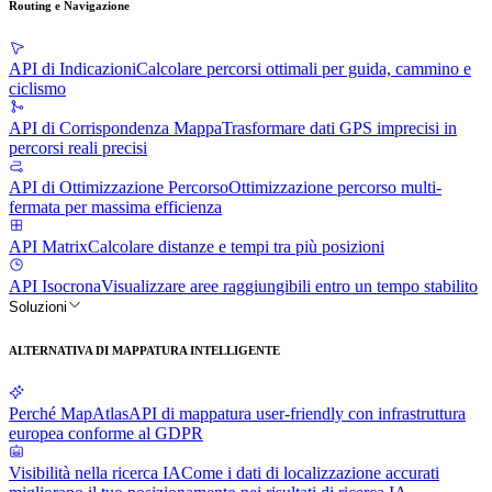
Routing e Navigazione
API di Indicazioni
Calcolare percorsi ottimali per guida, cammino e
ciclismo
API di Corrispondenza Mappa
Trasformare dati GPS imprecisi in
percorsi reali precisi
API di Ottimizzazione Percorso
Ottimizzazione percorso multi-
fermata per massima efficienza
API Matrix
Calcolare distanze e tempi tra più posizioni
API Isocrona
Visualizzare aree raggiungibili entro un tempo stabilito
Soluzioni
ALTERNATIVA DI MAPPATURA INTELLIGENTE
Perché MapAtlas
API di mappatura user-friendly con infrastruttura
europea conforme al GDPR
Visibilità nella ricerca IA
Come i dati di localizzazione accurati