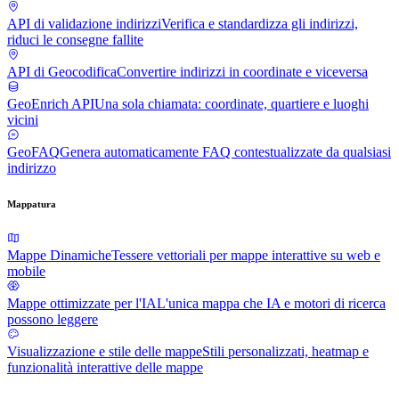
API di validazione indirizzi
Verifica e standardizza gli indirizzi,
riduci le consegne fallite
API di Geocodifica
Convertire indirizzi in coordinate e viceversa
GeoEnrich API
Una sola chiamata: coordinate, quartiere e luoghi
vicini
GeoFAQ
Genera automaticamente FAQ contestualizzate da qualsiasi
indirizzo
Mappatura
Mappe Dinamiche
Tessere vettoriali per mappe interattive su web e
mobile
Mappe ottimizzate per l'IA
L'unica mappa che IA e motori di ricerca
possono leggere
Visualizzazione e stile delle mappe
Stili personalizzati, heatmap e
funzionalità interattive delle mappe