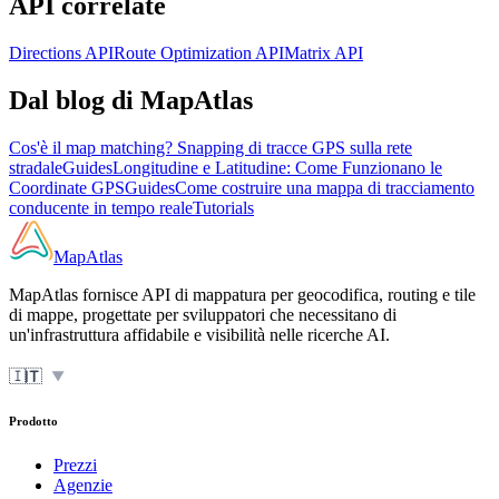
API correlate
Directions API
Route Optimization API
Matrix API
Dal blog di MapAtlas
Cos'è il map matching? Snapping di tracce GPS sulla rete
stradale
Guides
Longitudine e Latitudine: Come Funzionano le
Coordinate GPS
Guides
Come costruire una mappa di tracciamento
conducente in tempo reale
Tutorials
MapAtlas
MapAtlas fornisce API di mappatura per geocodifica, routing e tile
di mappe, progettate per sviluppatori che necessitano di
un'infrastruttura affidabile e visibilità nelle ricerche AI.
🇮🇹
IT
▼
Prodotto
Prezzi
Agenzie