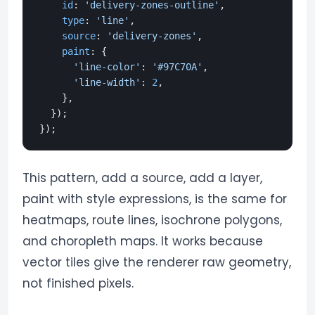
id
: 
'delivery-zones-outline'
,

type
: 
'line'
,

source
: 
'delivery-zones'
,

paint
: {

'line-color'
: 
'#97C70A'
,

'line-width'
: 
2
,

    },

  });

This pattern, add a source, add a layer,
paint with style expressions, is the same for
heatmaps, route lines, isochrone polygons,
and choropleth maps. It works because
vector tiles give the renderer raw geometry,
not finished pixels.