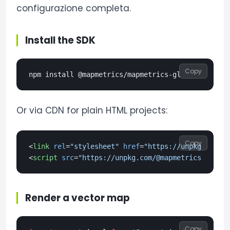
configurazione completa.
Install the SDK
Copy
Or via CDN for plain HTML projects:
Copy
<
link
rel
=
"stylesheet"
href
=
"https://unpkg.com/@m
<
script
src
=
"https://unpkg.com/@mapmetrics/mapmet
Render a vector map
Copy