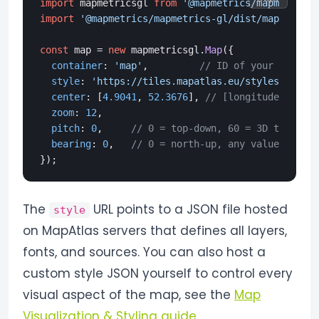
import
 mapmetricsgl 
from
'@mapmetrics/mapmetrics-
import
'@mapmetrics/mapmetrics-gl/dist/mapmetrics
const
 map = 
new
 mapmetricsgl.
Map
({

container
: 
'map'
,         
// ID of your <div>
style
: 
'https://tiles.mapatlas.eu/styles/basic/
center
: [
4.9041
, 
52.3676
], 
// [longitude, latit
zoom
: 
12
,

pitch
: 
0
,     
// 0 = top-down, 60 = 3D tilted
bearing
: 
0
,   
// 0 = north-up, any value = rota
The
URL points to a JSON file hosted
style
on MapAtlas servers that defines all layers,
fonts, and sources. You can also host a
custom style JSON yourself to control every
visual aspect of the map, see the
Map
Visualization & Styling guide
.