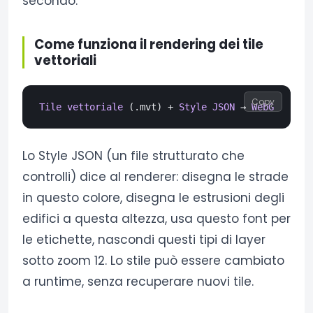
secondo.
Come funziona il rendering dei tile
vettoriali
Copy
Tile
vettoriale
 (.
mvt
) + 
Style
JSON
 → 
WebGL
 shade
Lo Style JSON (un file strutturato che
controlli) dice al renderer: disegna le strade
in questo colore, disegna le estrusioni degli
edifici a questa altezza, usa questo font per
le etichette, nascondi questi tipi di layer
sotto zoom 12. Lo stile può essere cambiato
a runtime, senza recuperare nuovi tile.