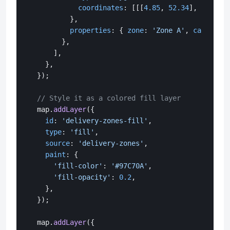
coordinates
: [[[
4.85
, 
52.34
], [
4.95
, 
          },

properties
: { 
zone
: 
'Zone A'
, 
capacity
:
        },

      ],

    },

  });

// Style it as a colored fill layer
  map.
addLayer
({

id
: 
'delivery-zones-fill'
,

type
: 
'fill'
,

source
: 
'delivery-zones'
,

paint
: {

'fill-color'
: 
'#97C70A'
,

'fill-opacity'
: 
0.2
,

    },

  });

  map.
addLayer
({
