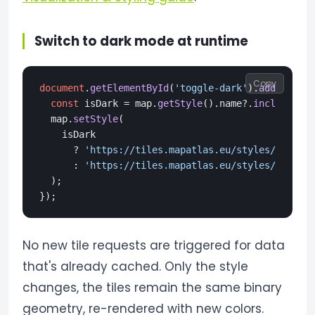
Switch to dark mode at runtime
Copy
document
.
getElementById
(
'toggle-dark'
).
addEventLi
const
 isDark = map.
getStyle
().
name
?.
includes
(
'd
  map.
setStyle
(

    isDark

      ? 
'https://tiles.mapatlas.eu/styles/basic/s
      : 
'https://tiles.mapatlas.eu/styles/dark/st
  );

No new tile requests are triggered for data
that's already cached. Only the style
changes, the tiles remain the same binary
geometry, re-rendered with new colors.