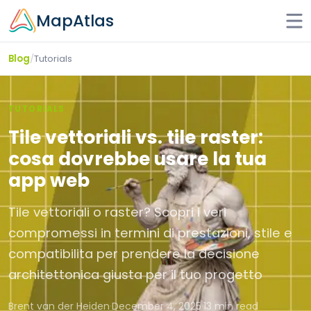
Skip to main content
MapAtlas
/
Tutorials
Blog
TUTORIALS
Tile vettoriali vs. tile raster:
cosa dovrebbe usare la tua
app web
Tile vettoriali o raster? Scopri i veri
compromessi in termini di prestazioni, stile e
compatibilita per prendere la decisione
architettonica giusta per il tuo progetto
Brent van der Heiden
·
December 4, 2025
·
13 min read