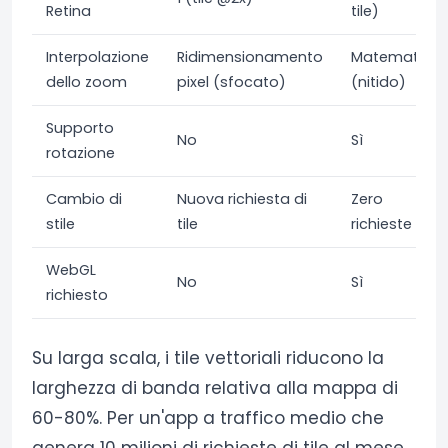
Retina
tile)
Interpolazione
Ridimensionamento
Matematico
dello zoom
pixel (sfocato)
(nitido)
Supporto
No
Sì
rotazione
Cambio di
Nuova richiesta di
Zero
stile
tile
richieste
WebGL
No
Sì
richiesto
Su larga scala, i tile vettoriali riducono la
larghezza di banda relativa alla mappa di
60-80%. Per un'app a traffico medio che
genera 10 milioni di richieste di tile al mese,