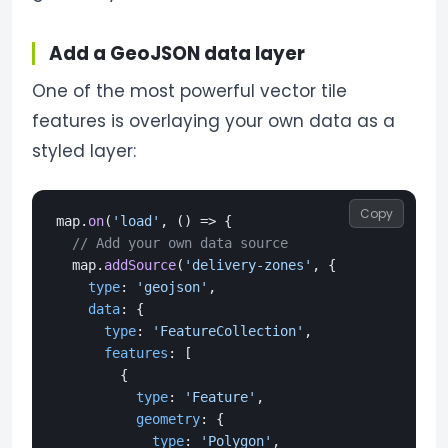
Add a GeoJSON data layer
One of the most powerful vector tile
features is overlaying your own data as a
styled layer:
Copy
map.
on
(
'load'
, 
() =>
 {

// Add your own data source
  map.
addSource
(
'delivery-zones'
, {

type
: 
'geojson'
,

data
: {

type
: 
'FeatureCollection'
,

features
: [

        {

type
: 
'Feature'
,

geometry
: {

type
: 
'Polygon'
,
