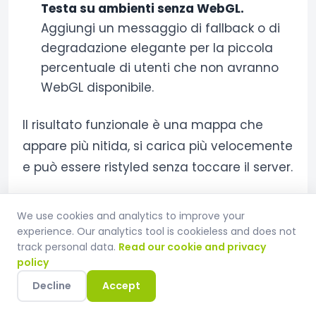
Testa su ambienti senza WebGL.
Aggiungi un messaggio di fallback o di
degradazione elegante per la piccola
percentuale di utenti che non avranno
WebGL disponibile.
Il risultato funzionale è una mappa che
appare più nitida, si carica più velocemente
e può essere ristyled senza toccare il server.
Per una procedura completa di aggiunta di
We use cookies and analytics to improve your
marcatori, popup, ricerca di indirizzi e
experience. Our analytics tool is cookieless and does not
integrazione React su una base di tile
track personal data.
Read our cookie and privacy
policy
vettoriale, consulta
Come aggiungere
Decline
Accept
mappe interattive al tuo sito web
.