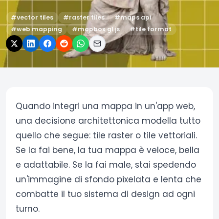
#
vector tiles
#
raster tiles
#
maps api
#
web mapping
#
mapbox gl js
#
tile format
Quando integri una mappa in un'app web,
una decisione architettonica modella tutto
quello che segue: tile raster o tile vettoriali.
Se la fai bene, la tua mappa è veloce, bella
e adattabile. Se la fai male, stai spedendo
un'immagine di sfondo pixelata e lenta che
combatte il tuo sistema di design ad ogni
turno.