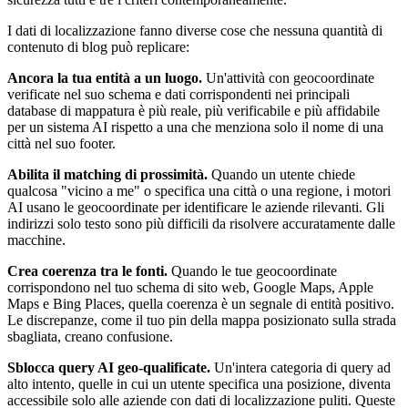
I dati di localizzazione fanno diverse cose che nessuna quantità di
contenuto di blog può replicare:
Ancora la tua entità a un luogo.
Un'attività con geocoordinate
verificate nel suo schema e dati corrispondenti nei principali
database di mappatura è più reale, più verificabile e più affidabile
per un sistema AI rispetto a una che menziona solo il nome di una
città nel suo footer.
Abilita il matching di prossimità.
Quando un utente chiede
qualcosa "vicino a me" o specifica una città o una regione, i motori
AI usano le geocoordinate per identificare le aziende rilevanti. Gli
indirizzi solo testo sono più difficili da risolvere accuratamente dalle
macchine.
Crea coerenza tra le fonti.
Quando le tue geocoordinate
corrispondono nel tuo schema di sito web, Google Maps, Apple
Maps e Bing Places, quella coerenza è un segnale di entità positivo.
Le discrepanze, come il tuo pin della mappa posizionato sulla strada
sbagliata, creano confusione.
Sblocca query AI geo-qualificate.
Un'intera categoria di query ad
alto intento, quelle in cui un utente specifica una posizione, diventa
accessibile solo alle aziende con dati di localizzazione puliti. Queste