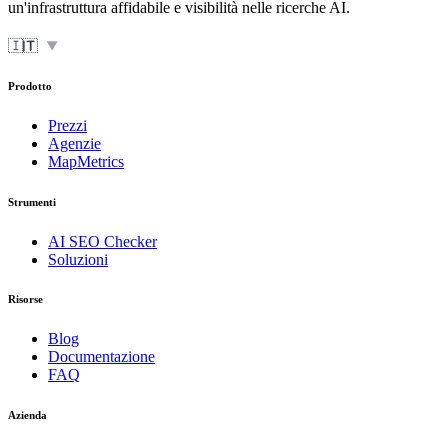
un'infrastruttura affidabile e visibilità nelle ricerche AI.
🇮🇹
IT
▼
Prodotto
Prezzi
Agenzie
MapMetrics
Strumenti
AI SEO Checker
Soluzioni
Risorse
Blog
Documentazione
FAQ
Azienda