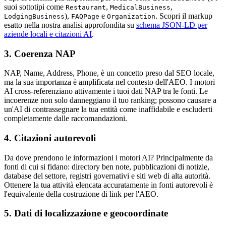
suoi sottotipi come
,
,
Restaurant
MedicalBusiness
),
e
. Scopri il markup
LodgingBusiness
FAQPage
Organization
esatto nella nostra analisi approfondita su
schema JSON-LD per
aziende locali e citazioni AI
.
3. Coerenza NAP
NAP, Name, Address, Phone, è un concetto preso dal SEO locale,
ma la sua importanza è amplificata nel contesto dell'AEO. I motori
AI cross-referenziano attivamente i tuoi dati NAP tra le fonti. Le
incoerenze non solo danneggiano il tuo ranking; possono causare a
un'AI di contrassegnare la tua entità come inaffidabile e escluderti
completamente dalle raccomandazioni.
4. Citazioni autorevoli
Da dove prendono le informazioni i motori AI? Principalmente da
fonti di cui si fidano: directory ben note, pubblicazioni di notizie,
database del settore, registri governativi e siti web di alta autorità.
Ottenere la tua attività elencata accuratamente in fonti autorevoli è
l'equivalente della costruzione di link per l'AEO.
5. Dati di localizzazione e geocoordinate