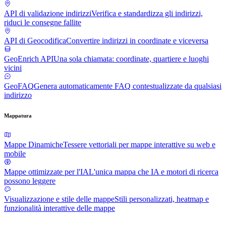
API di validazione indirizzi
Verifica e standardizza gli indirizzi,
riduci le consegne fallite
API di Geocodifica
Convertire indirizzi in coordinate e viceversa
GeoEnrich API
Una sola chiamata: coordinate, quartiere e luoghi
vicini
GeoFAQ
Genera automaticamente FAQ contestualizzate da qualsiasi
indirizzo
Mappatura
Mappe Dinamiche
Tessere vettoriali per mappe interattive su web e
mobile
Mappe ottimizzate per l'IA
L'unica mappa che IA e motori di ricerca
possono leggere
Visualizzazione e stile delle mappe
Stili personalizzati, heatmap e
funzionalità interattive delle mappe