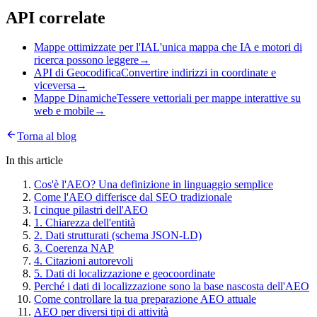
API correlate
Mappe ottimizzate per l'IA
L'unica mappa che IA e motori di
ricerca possono leggere
→
API di Geocodifica
Convertire indirizzi in coordinate e
viceversa
→
Mappe Dinamiche
Tessere vettoriali per mappe interattive su
web e mobile
→
Torna al blog
In this article
Cos'è l'AEO? Una definizione in linguaggio semplice
Come l'AEO differisce dal SEO tradizionale
I cinque pilastri dell'AEO
1. Chiarezza dell'entità
2. Dati strutturati (schema JSON-LD)
3. Coerenza NAP
4. Citazioni autorevoli
5. Dati di localizzazione e geocoordinate
Perché i dati di localizzazione sono la base nascosta dell'AEO
Come controllare la tua preparazione AEO attuale
AEO per diversi tipi di attività