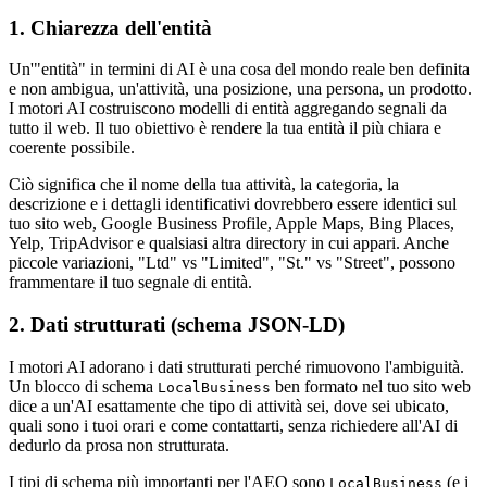
1. Chiarezza dell'entità
Un'"entità" in termini di AI è una cosa del mondo reale ben definita
e non ambigua, un'attività, una posizione, una persona, un prodotto.
I motori AI costruiscono modelli di entità aggregando segnali da
tutto il web. Il tuo obiettivo è rendere la tua entità il più chiara e
coerente possibile.
Ciò significa che il nome della tua attività, la categoria, la
descrizione e i dettagli identificativi dovrebbero essere identici sul
tuo sito web, Google Business Profile, Apple Maps, Bing Places,
Yelp, TripAdvisor e qualsiasi altra directory in cui appari. Anche
piccole variazioni, "Ltd" vs "Limited", "St." vs "Street", possono
frammentare il tuo segnale di entità.
2. Dati strutturati (schema JSON-LD)
I motori AI adorano i dati strutturati perché rimuovono l'ambiguità.
Un blocco di schema
ben formato nel tuo sito web
LocalBusiness
dice a un'AI esattamente che tipo di attività sei, dove sei ubicato,
quali sono i tuoi orari e come contattarti, senza richiedere all'AI di
dedurlo da prosa non strutturata.
I tipi di schema più importanti per l'AEO sono
(e i
LocalBusiness