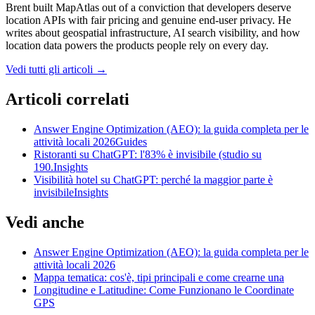
Brent built MapAtlas out of a conviction that developers deserve
location APIs with fair pricing and genuine end-user privacy. He
writes about geospatial infrastructure, AI search visibility, and how
location data powers the products people rely on every day.
Vedi tutti gli articoli
→
Articoli correlati
Answer Engine Optimization (AEO): la guida completa per le
attività locali 2026
Guides
Ristoranti su ChatGPT: l'83% è invisibile (studio su
190.
Insights
Visibilità hotel su ChatGPT: perché la maggior parte è
invisibile
Insights
Vedi anche
Answer Engine Optimization (AEO): la guida completa per le
attività locali 2026
Mappa tematica: cos'è, tipi principali e come crearne una
Longitudine e Latitudine: Come Funzionano le Coordinate
GPS