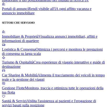
migliorano il tuo posizionamento nei risultati di ricerca IA
Portali di annunci
Rendi visibile all'IA ogni affitto vacanza e
annuncio immobiliare
SETTORI CHE SERVIAMO
Immobiliare & Proprietà
Visualizza annunci immobiliari, affitti e
informazioni di quartiere
Logistica & Consegna
Ottimizza i percorsi e monitora le prestazioni
di consegna su larga scala
Turismo & Ospitalità
Crea esperienze di viaggio interattive e guide di
destinazione
Car Sharing & Mobilità
Alimenta il tracciamento dei veicoli in tempo
reale e la gestione dei viaggi
Gestione Flotte
Monitora, traccia e ottimizza tutte le operazioni della
tua flotta
Sanità & Servizi
Abilita l'assistenza ai pazienti e l'erogazione di
servizi basati sulla posizione