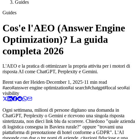
Guides
Guides
Cos'e l'AEO (Answer Engine
Optimization)? La guida
completa 2026
L'AEO e la pratica di ottimizzare la propria attivita per i motori di
risposta AI come ChatGPT, Perplexity e Gemini.
Brent van der Heiden
·
December 1, 2025
·
11 min read
#
aeo
#
answer engine optimization
#
ai search
#
chatgpt
#
local seo
#
ai
visibility
Ogni settimana, milioni di persone digitano una domanda in
ChatGPT, Perplexity o Gemini e ricevono una singola risposta
sintetizzata, non dieci link blu da scorrere. Chiedono "quale azienda
di logistica consegna in Baviera rurale?" oppure "trovami una
piattaforma di prenotazione di hotel conforme a GDPR". L'AI
risponde con due o tre nomi di aziende, citazioni fiduciose e una