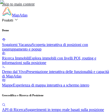
Skip to main content
MapAtlas
Prodotti
Demo
Soggiorni Vacanza
Scoperta interattiva di posizioni con
raggruppamento e popup
Ricerca Immobili
Esplora immobili con livelli POI, routing e
informazioni sulla posizione
Demo dal Vivo
Presentazione interattiva delle funzionalità e capacità
di MapAtlas
Mappe
Esperienza di mappa interattiva a schermo intero
Geocodifica e Ricerca di Posizione
API di Ricerca
Suggerimenti in tempo reale basati sulla posizione