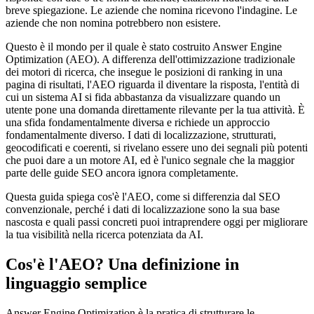
breve spiegazione. Le aziende che nomina ricevono l'indagine. Le
aziende che non nomina potrebbero non esistere.
Questo è il mondo per il quale è stato costruito Answer Engine
Optimization (AEO). A differenza dell'ottimizzazione tradizionale
dei motori di ricerca, che insegue le posizioni di ranking in una
pagina di risultati, l'AEO riguarda il diventare la risposta, l'entità di
cui un sistema AI si fida abbastanza da visualizzare quando un
utente pone una domanda direttamente rilevante per la tua attività. È
una sfida fondamentalmente diversa e richiede un approccio
fondamentalmente diverso. I dati di localizzazione, strutturati,
geocodificati e coerenti, si rivelano essere uno dei segnali più potenti
che puoi dare a un motore AI, ed è l'unico segnale che la maggior
parte delle guide SEO ancora ignora completamente.
Questa guida spiega cos'è l'AEO, come si differenzia dal SEO
convenzionale, perché i dati di localizzazione sono la sua base
nascosta e quali passi concreti puoi intraprendere oggi per migliorare
la tua visibilità nella ricerca potenziata da AI.
Cos'è l'AEO? Una definizione in
linguaggio semplice
Answer Engine Optimization è la pratica di strutturare le