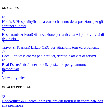
GEO GUIDES
Hotels & Hospitality
Schema e arricchimento della posizione per gli
annunci di hotel
Restaurants & Food
Ottimizzazione per la ricerca AI per le attività di
ristorazione
Travel & Tourism
Markup GEO per attrazioni, tour ed esperienze
Local Services
Schema per idraulici, dentisti e attività di servizi
Real Estate
Arricchimento della posizione per gli annunci
immobiliari
View all guides
CAPACITÀ PRINCIPALI
Geocodifica & Ricerca Indirizzi
Converti indirizzi in coordinate con
alta precisione