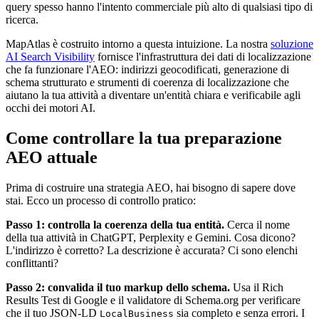
query spesso hanno l'intento commerciale più alto di qualsiasi tipo di
ricerca.
MapAtlas è costruito intorno a questa intuizione. La nostra
soluzione
AI Search Visibility
fornisce l'infrastruttura dei dati di localizzazione
che fa funzionare l'AEO: indirizzi geocodificati, generazione di
schema strutturato e strumenti di coerenza di localizzazione che
aiutano la tua attività a diventare un'entità chiara e verificabile agli
occhi dei motori AI.
Come controllare la tua preparazione
AEO attuale
Prima di costruire una strategia AEO, hai bisogno di sapere dove
stai. Ecco un processo di controllo pratico:
Passo 1: controlla la coerenza della tua entità.
Cerca il nome
della tua attività in ChatGPT, Perplexity e Gemini. Cosa dicono?
L'indirizzo è corretto? La descrizione è accurata? Ci sono elenchi
conflittanti?
Passo 2: convalida il tuo markup dello schema.
Usa il Rich
Results Test di Google e il validatore di Schema.org per verificare
che il tuo JSON-LD
sia completo e senza errori. I
LocalBusiness