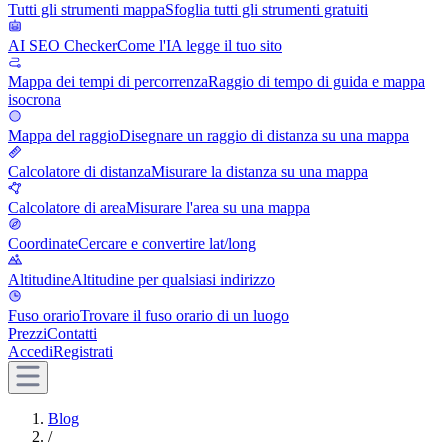
Tutti gli strumenti mappa
Sfoglia tutti gli strumenti gratuiti
AI SEO Checker
Come l'IA legge il tuo sito
Mappa dei tempi di percorrenza
Raggio di tempo di guida e mappa
isocrona
Mappa del raggio
Disegnare un raggio di distanza su una mappa
Calcolatore di distanza
Misurare la distanza su una mappa
Calcolatore di area
Misurare l'area su una mappa
Coordinate
Cercare e convertire lat/long
Altitudine
Altitudine per qualsiasi indirizzo
Fuso orario
Trovare il fuso orario di un luogo
Prezzi
Contatti
Accedi
Registrati
Blog
/