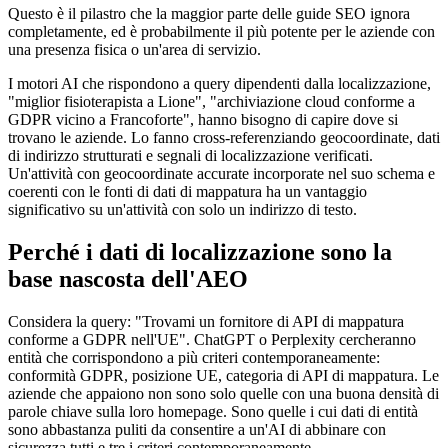
Questo è il pilastro che la maggior parte delle guide SEO ignora
completamente, ed è probabilmente il più potente per le aziende con
una presenza fisica o un'area di servizio.
I motori AI che rispondono a query dipendenti dalla localizzazione,
"miglior fisioterapista a Lione", "archiviazione cloud conforme a
GDPR vicino a Francoforte", hanno bisogno di capire dove si
trovano le aziende. Lo fanno cross-referenziando geocoordinate, dati
di indirizzo strutturati e segnali di localizzazione verificati.
Un'attività con geocoordinate accurate incorporate nel suo schema e
coerenti con le fonti di dati di mappatura ha un vantaggio
significativo su un'attività con solo un indirizzo di testo.
Perché i dati di localizzazione sono la
base nascosta dell'AEO
Considera la query: "Trovami un fornitore di API di mappatura
conforme a GDPR nell'UE". ChatGPT o Perplexity cercheranno
entità che corrispondono a più criteri contemporaneamente:
conformità GDPR, posizione UE, categoria di API di mappatura. Le
aziende che appaiono non sono solo quelle con una buona densità di
parole chiave sulla loro homepage. Sono quelle i cui dati di entità
sono abbastanza puliti da consentire a un'AI di abbinare con
sicurezza tutti e tre i criteri contemporaneamente.