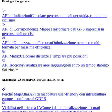
Routing e Navigazione
API di Indicazioni
Calcolare percorsi ottimali per guida, cammino e
ciclismo
API di Corrispondenza Mappa
Trasformare dati GPS imprecisi in
percorsi reali precisi
API di Ottimizzazione Percorso
Ottimizzazione percorso multi-
fermata per massima efficienza
API Matrix
Calcolare distanze e tempi tra più posizioni
API Isocrona
Visualizzare aree raggiungibili entro un tempo stabilito
Soluzioni
ALTERNATIVA DI MAPPATURA INTELLIGENTE
Perché MapAtlas
API di mappatura user-friendly con infrastruttura
europea conforme al GDPR
Visibilità nella ricerca IA
Come i dati di localizzazione accurati