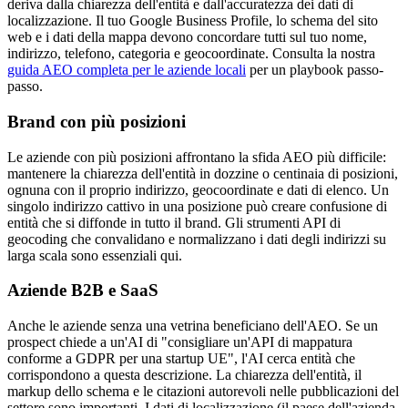
deriva dalla chiarezza dell'entità e dall'accuratezza dei dati di
localizzazione. Il tuo Google Business Profile, lo schema del sito
web e i dati della mappa devono concordare tutti sul tuo nome,
indirizzo, telefono, categoria e geocoordinate. Consulta la nostra
guida AEO completa per le aziende locali
per un playbook passo-
passo.
Brand con più posizioni
Le aziende con più posizioni affrontano la sfida AEO più difficile:
mantenere la chiarezza dell'entità in dozzine o centinaia di posizioni,
ognuna con il proprio indirizzo, geocoordinate e dati di elenco. Un
singolo indirizzo cattivo in una posizione può creare confusione di
entità che si diffonde in tutto il brand. Gli strumenti API di
geocoding che convalidano e normalizzano i dati degli indirizzi su
larga scala sono essenziali qui.
Aziende B2B e SaaS
Anche le aziende senza una vetrina beneficiano dell'AEO. Se un
prospect chiede a un'AI di "consigliare un'API di mappatura
conforme a GDPR per una startup UE", l'AI cerca entità che
corrispondono a questa descrizione. La chiarezza dell'entità, il
markup dello schema e le citazioni autorevoli nelle pubblicazioni del
settore sono importanti. I dati di localizzazione (il paese dell'azienda