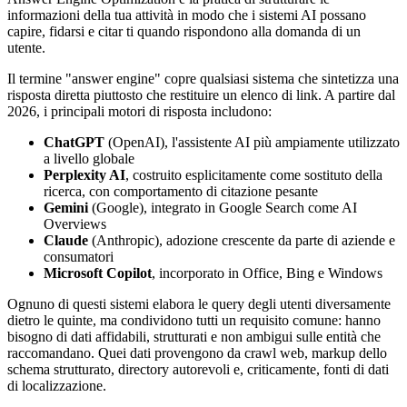
informazioni della tua attività in modo che i sistemi AI possano
capire, fidarsi e citar ti quando rispondono alla domanda di un
utente.
Il termine "answer engine" copre qualsiasi sistema che sintetizza una
risposta diretta piuttosto che restituire un elenco di link. A partire dal
2026, i principali motori di risposta includono:
ChatGPT
(OpenAI), l'assistente AI più ampiamente utilizzato
a livello globale
Perplexity AI
, costruito esplicitamente come sostituto della
ricerca, con comportamento di citazione pesante
Gemini
(Google), integrato in Google Search come AI
Overviews
Claude
(Anthropic), adozione crescente da parte di aziende e
consumatori
Microsoft Copilot
, incorporato in Office, Bing e Windows
Ognuno di questi sistemi elabora le query degli utenti diversamente
dietro le quinte, ma condividono tutti un requisito comune: hanno
bisogno di dati affidabili, strutturati e non ambigui sulle entità che
raccomandano. Quei dati provengono da crawl web, markup dello
schema strutturato, directory autorevoli e, criticamente, fonti di dati
di localizzazione.