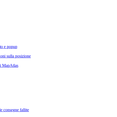
nto e popup
oni sulla posizione
 di MapAtlas
 le consegne fallite