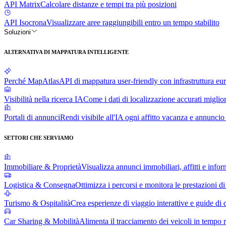
API Matrix
Calcolare distanze e tempi tra più posizioni
API Isocrona
Visualizzare aree raggiungibili entro un tempo stabilito
Soluzioni
ALTERNATIVA DI MAPPATURA INTELLIGENTE
Perché MapAtlas
API di mappatura user-friendly con infrastruttura 
Visibilità nella ricerca IA
Come i dati di localizzazione accurati miglior
Portali di annunci
Rendi visibile all'IA ogni affitto vacanza e annunci
SETTORI CHE SERVIAMO
Immobiliare & Proprietà
Visualizza annunci immobiliari, affitti e infor
Logistica & Consegna
Ottimizza i percorsi e monitora le prestazioni d
Turismo & Ospitalità
Crea esperienze di viaggio interattive e guide di 
Car Sharing & Mobilità
Alimenta il tracciamento dei veicoli in tempo r