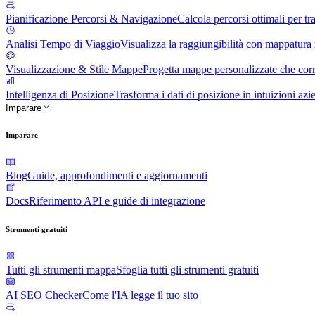
Pianificazione Percorsi & Navigazione
Calcola percorsi ottimali per t
Analisi Tempo di Viaggio
Visualizza la raggiungibilità con mappatura
Visualizzazione & Stile Mappe
Progetta mappe personalizzate che corr
Intelligenza di Posizione
Trasforma i dati di posizione in intuizioni azie
Imparare
Imparare
Blog
Guide, approfondimenti e aggiornamenti
Docs
Riferimento API e guide di integrazione
Strumenti gratuiti
Tutti gli strumenti mappa
Sfoglia tutti gli strumenti gratuiti
AI SEO Checker
Come l'IA legge il tuo sito