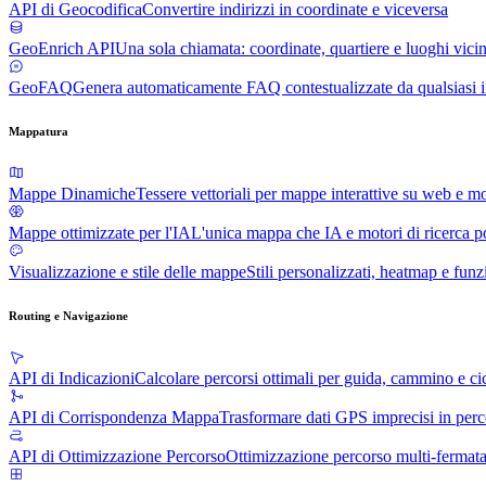
API di Geocodifica
Convertire indirizzi in coordinate e viceversa
GeoEnrich API
Una sola chiamata: coordinate, quartiere e luoghi vicin
GeoFAQ
Genera automaticamente FAQ contestualizzate da qualsiasi i
Mappatura
Mappe Dinamiche
Tessere vettoriali per mappe interattive su web e m
Mappe ottimizzate per l'IA
L'unica mappa che IA e motori di ricerca 
Visualizzazione e stile delle mappe
Stili personalizzati, heatmap e funz
Routing e Navigazione
API di Indicazioni
Calcolare percorsi ottimali per guida, cammino e ci
API di Corrispondenza Mappa
Trasformare dati GPS imprecisi in percor
API di Ottimizzazione Percorso
Ottimizzazione percorso multi-fermata