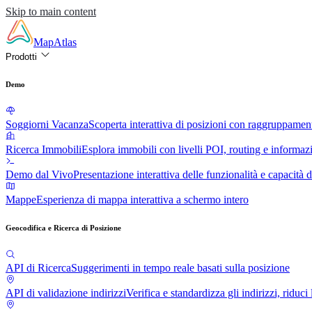
Skip to main content
MapAtlas
Prodotti
Demo
Soggiorni Vacanza
Scoperta interattiva di posizioni con raggruppame
Ricerca Immobili
Esplora immobili con livelli POI, routing e informazi
Demo dal Vivo
Presentazione interattiva delle funzionalità e capacità
Mappe
Esperienza di mappa interattiva a schermo intero
Geocodifica e Ricerca di Posizione
API di Ricerca
Suggerimenti in tempo reale basati sulla posizione
API di validazione indirizzi
Verifica e standardizza gli indirizzi, riduci