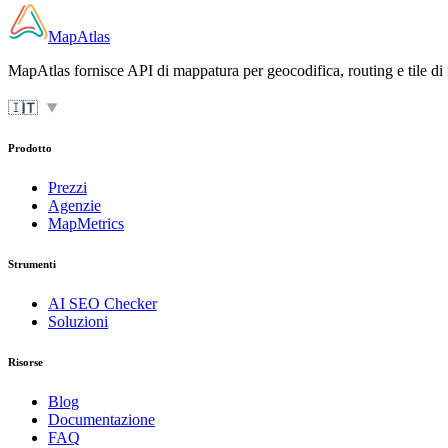
MapAtlas
MapAtlas fornisce API di mappatura per geocodifica, routing e tile di ma
🇮🇹
IT
▼
Prodotto
Prezzi
Agenzie
MapMetrics
Strumenti
AI SEO Checker
Soluzioni
Risorse
Blog
Documentazione
FAQ