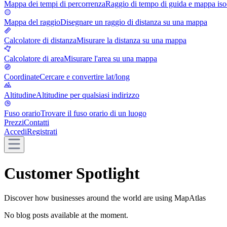
Mappa dei tempi di percorrenza
Raggio di tempo di guida e mappa is
Mappa del raggio
Disegnare un raggio di distanza su una mappa
Calcolatore di distanza
Misurare la distanza su una mappa
Calcolatore di area
Misurare l'area su una mappa
Coordinate
Cercare e convertire lat/long
Altitudine
Altitudine per qualsiasi indirizzo
Fuso orario
Trovare il fuso orario di un luogo
Prezzi
Contatti
Accedi
Registrati
Customer Spotlight
Discover how businesses around the world are using MapAtlas
No blog posts available at the moment.