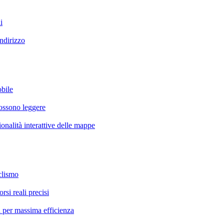
i
ndirizzo
obile
possono leggere
ionalità interattive delle mappe
clismo
si reali precisi
 per massima efficienza