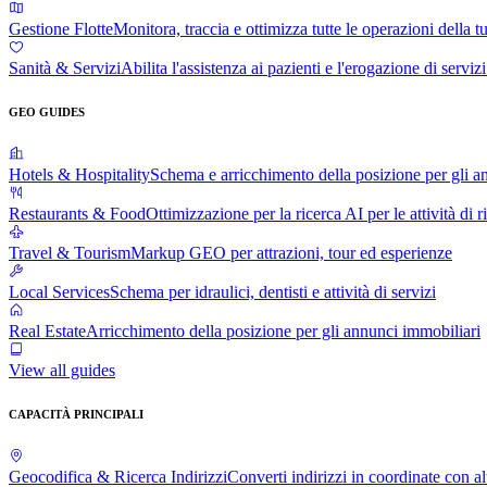
Gestione Flotte
Monitora, traccia e ottimizza tutte le operazioni della tu
Sanità & Servizi
Abilita l'assistenza ai pazienti e l'erogazione di serviz
GEO GUIDES
Hotels & Hospitality
Schema e arricchimento della posizione per gli an
Restaurants & Food
Ottimizzazione per la ricerca AI per le attività di r
Travel & Tourism
Markup GEO per attrazioni, tour ed esperienze
Local Services
Schema per idraulici, dentisti e attività di servizi
Real Estate
Arricchimento della posizione per gli annunci immobiliari
View all guides
CAPACITÀ PRINCIPALI
Geocodifica & Ricerca Indirizzi
Converti indirizzi in coordinate con al