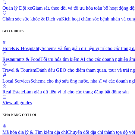
Quản lý Đội xe
Giám sát, theo dõi và tối ưu hóa toàn bộ hoạt động độ
Chăm sóc sức khỏe & Dịch vụ
Kích hoạt chăm sóc bệnh nhân và cung 
GEO GUIDES
Hotels & Hospitality
Schema và làm giàu dữ liệu vị trí cho các trang 
Restaurants & Food
Tối ưu hóa tìm kiếm AI cho các doanh nghiệp ẩm
Travel & Tourism
Đánh dấu GEO cho điểm tham quan, tour và trải n
Local Services
Schema cho thợ sửa ống nước, nha sĩ và các doanh ng
Real Estate
Làm giàu dữ liệu vị trí cho các trang đăng bất động sản
View all guides
KHẢ NĂNG CỐT LÕI
Mã hóa địa lý & Tìm kiếm địa chỉ
Chuyển đổi địa chỉ thành tọa độ vớ