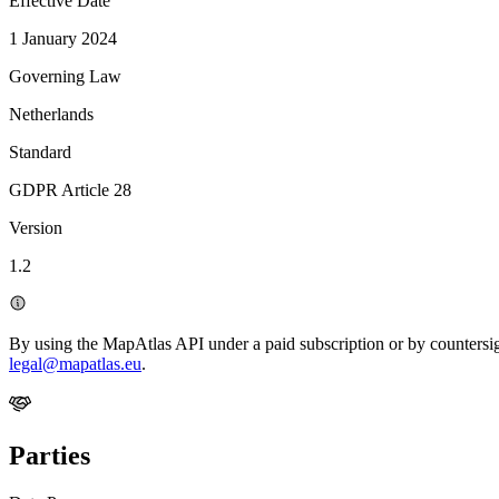
Effective Date
1 January 2024
Governing Law
Netherlands
Standard
GDPR Article 28
Version
1.2
By using the MapAtlas API under a paid subscription or by countersig
legal@mapatlas.eu
.
Parties