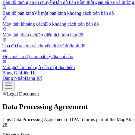
Bản đồ thời gian di chuyển
Bản đồ bán kính thời gian lái xe và đường
Bản đồ bán kính
Vẽ một bán kính khoảng cách trên bản đồ
Máy tính khoảng cách
Đo khoảng cách trên bản đồ
Máy tính diện tích
Đo diện tích trên bản đồ
Tọa độ
Tra cứu và chuyển đổi vĩ độ/kinh độ
Độ cao
Cao độ cho bất kỳ địa chỉ nào
Múi giờ
Tìm múi giờ của một địa điểm
Bảng Giá
Liên Hệ
Đăng Nhập
Đăng Ký
Legal Document
Data Processing Agreement
This Data Processing Agreement (“DPA”) forms part of the MapAtlas 
28.