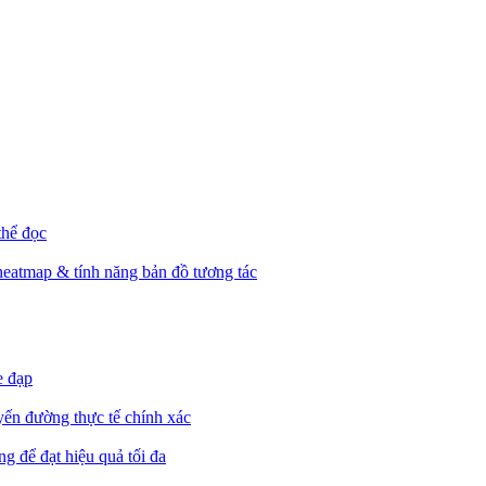
thể đọc
heatmap & tính năng bản đồ tương tác
e đạp
yến đường thực tế chính xác
g để đạt hiệu quả tối đa