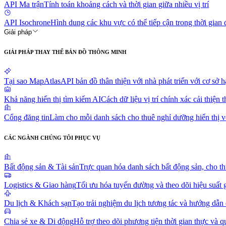
API Ma trận
Tính toán khoảng cách và thời gian giữa nhiều vị trí
API Isochrone
Hình dung các khu vực có thể tiếp cận trong thời gian 
Giải pháp
GIẢI PHÁP THAY THẾ BẢN ĐỒ THÔNG MINH
Tại sao MapAtlas
API bản đồ thân thiện với nhà phát triển với cơ s
Khả năng hiển thị tìm kiếm AI
Cách dữ liệu vị trí chính xác cải thiện
Cổng đăng tin
Làm cho mỗi danh sách cho thuê nghỉ dưỡng hiển thị v
CÁC NGÀNH CHÚNG TÔI PHỤC VỤ
Bất động sản & Tài sản
Trực quan hóa danh sách bất động sản, cho th
Logistics & Giao hàng
Tối ưu hóa tuyến đường và theo dõi hiệu suất 
Du lịch & Khách sạn
Tạo trải nghiệm du lịch tương tác và hướng dẫn
Chia sẻ xe & Di động
Hỗ trợ theo dõi phương tiện thời gian thực và q