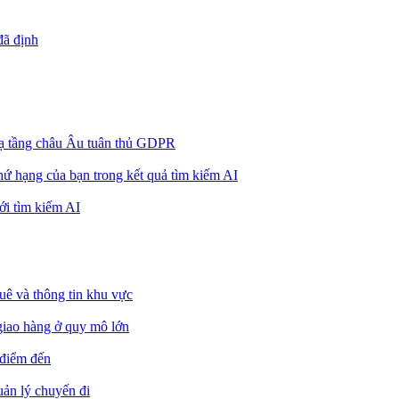
đã định
ở hạ tầng châu Âu tuân thủ GDPR
 thứ hạng của bạn trong kết quả tìm kiếm AI
ới tìm kiếm AI
uê và thông tin khu vực
giao hàng ở quy mô lớn
 điểm đến
uản lý chuyến đi