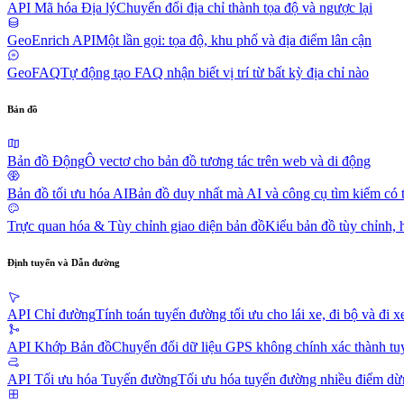
API Mã hóa Địa lý
Chuyển đổi địa chỉ thành tọa độ và ngược lại
GeoEnrich API
Một lần gọi: tọa độ, khu phố và địa điểm lân cận
GeoFAQ
Tự động tạo FAQ nhận biết vị trí từ bất kỳ địa chỉ nào
Bản đồ
Bản đồ Động
Ô vectơ cho bản đồ tương tác trên web và di động
Bản đồ tối ưu hóa AI
Bản đồ duy nhất mà AI và công cụ tìm kiếm có 
Trực quan hóa & Tùy chỉnh giao diện bản đồ
Kiểu bản đồ tùy chỉnh, 
Định tuyến và Dẫn đường
API Chỉ đường
Tính toán tuyến đường tối ưu cho lái xe, đi bộ và đi x
API Khớp Bản đồ
Chuyển đổi dữ liệu GPS không chính xác thành tu
API Tối ưu hóa Tuyến đường
Tối ưu hóa tuyến đường nhiều điểm dừn