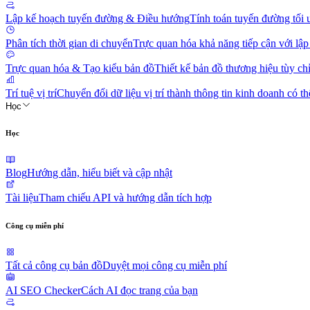
Lập kế hoạch tuyến đường & Điều hướng
Tính toán tuyến đường tối
Phân tích thời gian di chuyển
Trực quan hóa khả năng tiếp cận với lập
Trực quan hóa & Tạo kiểu bản đồ
Thiết kế bản đồ thương hiệu tùy ch
Trí tuệ vị trí
Chuyển đổi dữ liệu vị trí thành thông tin kinh doanh có t
Học
Học
Blog
Hướng dẫn, hiểu biết và cập nhật
Tài liệu
Tham chiếu API và hướng dẫn tích hợp
Công cụ miễn phí
Tất cả công cụ bản đồ
Duyệt mọi công cụ miễn phí
AI SEO Checker
Cách AI đọc trang của bạn