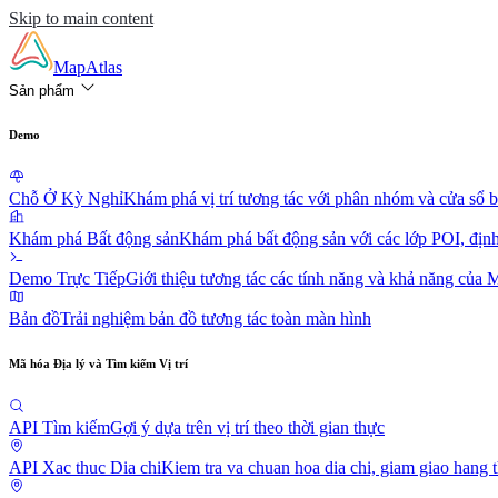
Skip to main content
MapAtlas
Sản phẩm
Demo
Chỗ Ở Kỳ Nghỉ
Khám phá vị trí tương tác với phân nhóm và cửa sổ b
Khám phá Bất động sản
Khám phá bất động sản với các lớp POI, định t
Demo Trực Tiếp
Giới thiệu tương tác các tính năng và khả năng của 
Bản đồ
Trải nghiệm bản đồ tương tác toàn màn hình
Mã hóa Địa lý và Tìm kiếm Vị trí
API Tìm kiếm
Gợi ý dựa trên vị trí theo thời gian thực
API Xac thuc Dia chi
Kiem tra va chuan hoa dia chi, giam giao hang t