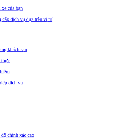
i xe của bạn
cấp dịch vụ dựa trên vị trí
đăng khách sạn
 thực
ghiệm
hiệp dịch vụ
i độ chính xác cao