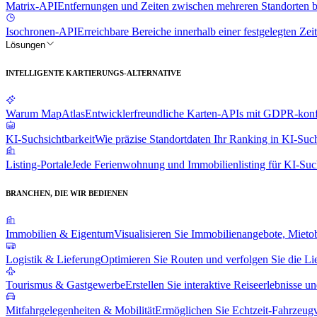
Matrix-API
Entfernungen und Zeiten zwischen mehreren Standorten 
Isochronen-API
Erreichbare Bereiche innerhalb einer festgelegten Zeit
Lösungen
INTELLIGENTE KARTIERUNGS-ALTERNATIVE
Warum MapAtlas
Entwicklerfreundliche Karten-APIs mit GDPR-konfo
KI-Suchsichtbarkeit
Wie präzise Standortdaten Ihr Ranking in KI-Suc
Listing-Portale
Jede Ferienwohnung und Immobilienlisting für KI-Suc
BRANCHEN, DIE WIR BEDIENEN
Immobilien & Eigentum
Visualisieren Sie Immobilienangebote, Mieto
Logistik & Lieferung
Optimieren Sie Routen und verfolgen Sie die Li
Tourismus & Gastgewerbe
Erstellen Sie interaktive Reiseerlebnisse u
Mitfahrgelegenheiten & Mobilität
Ermöglichen Sie Echtzeit-Fahrzeug