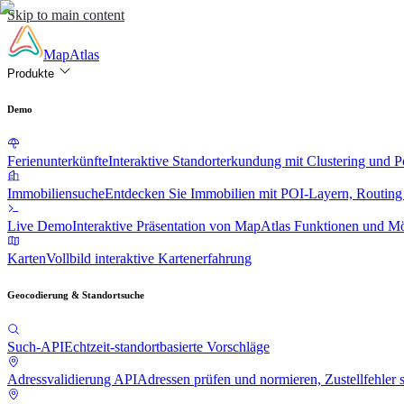
Skip to main content
MapAtlas
Produkte
Demo
Ferienunterkünfte
Interaktive Standorterkundung mit Clustering und 
Immobiliensuche
Entdecken Sie Immobilien mit POI-Layern, Routing
Live Demo
Interaktive Präsentation von MapAtlas Funktionen und Mö
Karten
Vollbild interaktive Kartenerfahrung
Geocodierung & Standortsuche
Such-API
Echtzeit-standortbasierte Vorschläge
Adressvalidierung API
Adressen prüfen und normieren, Zustellfehler 