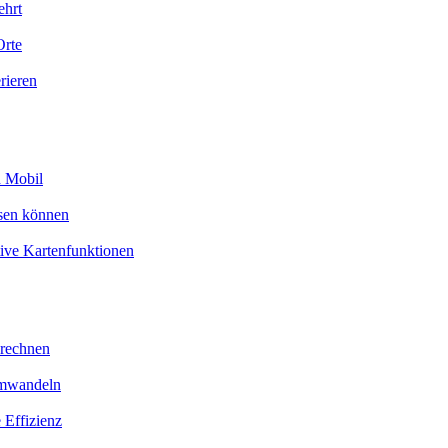
ehrt
Orte
rieren
d Mobil
esen können
tive Kartenfunktionen
erechnen
umwandeln
 Effizienz