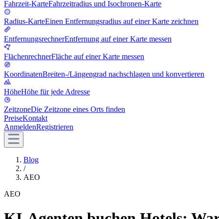
Fahrzeit-Karte
Fahrzeitradius und Isochronen-Karte
Radius-Karte
Einen Entfernungsradius auf einer Karte zeichnen
Entfernungsrechner
Entfernung auf einer Karte messen
Flächenrechner
Fläche auf einer Karte messen
Koordinaten
Breiten-/Längengrad nachschlagen und konvertieren
Höhe
Höhe für jede Adresse
Zeitzone
Die Zeitzone eines Orts finden
Preise
Kontakt
Anmelden
Registrieren
Blog
/
AEO
AEO
KI-Agenten buchen Hotels: War