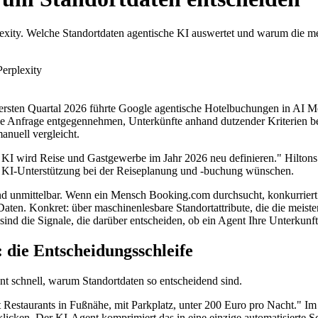
ty. Welche Standortdaten agentische KI auswertet und warum die mei
Perplexity
 ersten Quartal 2026 führte Google agentische Hotelbuchungen in AI Mo
e Anfrage entgegennehmen, Unterkünfte anhand dutzender Kriterien bew
anuell vergleicht.
he KI wird Reise und Gastgewerbe im Jahr 2026 neu definieren." Hilto
n KI-Unterstützung bei der Reiseplanung und -buchung wünschen.
nd unmittelbar. Wenn ein Mensch Booking.com durchsucht, konkurriert 
e Daten. Konkret: über maschinenlesbare Standortattribute, die die mei
ind die Signale, die darüber entscheiden, ob ein Agent Ihre Unterkunf
 die Entscheidungsschleife
nt schnell, warum Standortdaten so entscheidend sind.
t Restaurants in Fußnähe, mit Parkplatz, unter 200 Euro pro Nacht." Im 
icken. Der KI-Agent komprimiert das in eine einzige automatisierte Sc