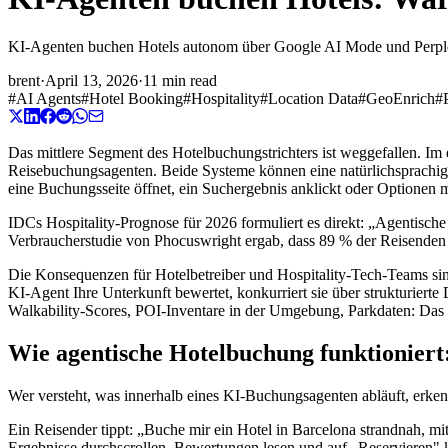
KI-Agenten buchen Hotels autonom über Google AI Mode und Perplexi
brent
·
April 13, 2026
·
11 min read
#
AI Agents
#
Hotel Booking
#
Hospitality
#
Location Data
#
GeoEnrich
#
Das mittlere Segment des Hotelbuchungstrichters ist weggefallen. Im
Reisebuchungsagenten. Beide Systeme können eine natürlichsprachig
eine Buchungsseite öffnet, ein Suchergebnis anklickt oder Optionen m
IDCs Hospitality-Prognose für 2026 formuliert es direkt: „Agentisc
Verbraucherstudie von Phocuswright ergab, dass 89 % der Reisende
Die Konsequenzen für Hotelbetreiber und Hospitality-Tech-Teams si
KI-Agent Ihre Unterkunft bewertet, konkurriert sie über strukturiert
Walkability-Scores, POI-Inventare in der Umgebung, Parkdaten: Das s
Wie agentische Hotelbuchung funktioniert:
Wer versteht, was innerhalb eines KI-Buchungsagenten abläuft, erken
Ein Reisender tippt: „Buche mir ein Hotel in Barcelona strandnah, mi
Ergebnisse durchscrollen, Bewertungen lesen und auf „Reservieren" kl