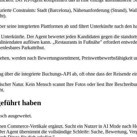
urierte Constraints: Stadt (Barcelona), Nähenanforderung (Strand), Wa
ht).
r seine integrierten Plattformen ab und filtert Unterkünfte nach den ha
 Unterkünfte. Der Agent bewertet jeden Kandidaten gegen die standorts
iniendaten auflösen kann. „Restaurants in Fußnähe" erfordert entweder 
enlesbares Parkattribut.
tehen, werden nach Bewertungssentiment, Preiswettbewerbsfähigkeit un
g über die integrierte Buchungs-API ab, oft ohne dass der Reisende ein
scher Natur. Kein Mensch scannt Ihre Fotos oder liest Ihre Beschreibung
ht.
eführt haben
asch ausgeweitet.
schen Commerce-Vertikale ergänzt. Sucht ein Nutzer in AI Mode nach 
r Agent übernimmt die vollständige Schleife: Suche, Bewertung, Verg