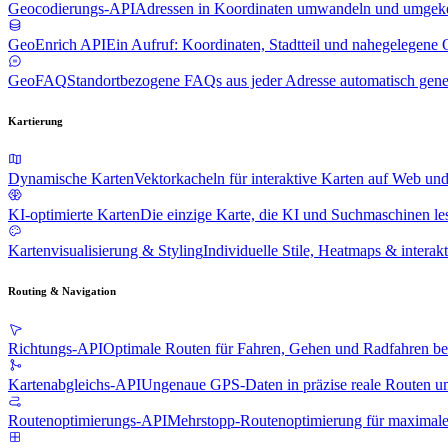
Geocodierungs-API
Adressen in Koordinaten umwandeln und umgek
GeoEnrich API
Ein Aufruf: Koordinaten, Stadtteil und nahegelegene 
GeoFAQ
Standortbezogene FAQs aus jeder Adresse automatisch gene
Kartierung
Dynamische Karten
Vektorkacheln für interaktive Karten auf Web un
KI-optimierte Karten
Die einzige Karte, die KI und Suchmaschinen l
Kartenvisualisierung & Styling
Individuelle Stile, Heatmaps & interak
Routing & Navigation
Richtungs-API
Optimale Routen für Fahren, Gehen und Radfahren b
Kartenabgleichs-API
Ungenaue GPS-Daten in präzise reale Routen 
Routenoptimierungs-API
Mehrstopp-Routenoptimierung für maximale