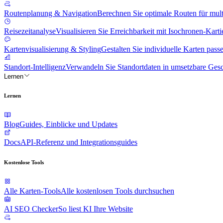
Routenplanung & Navigation
Berechnen Sie optimale Routen für mul
Reisezeitanalyse
Visualisieren Sie Erreichbarkeit mit Isochronen-Kart
Kartenvisualisierung & Styling
Gestalten Sie individuelle Karten passe
Standort-Intelligenz
Verwandeln Sie Standortdaten in umsetzbare Gesc
Lernen
Lernen
Blog
Guides, Einblicke und Updates
Docs
API-Referenz und Integrationsguides
Kostenlose Tools
Alle Karten-Tools
Alle kostenlosen Tools durchsuchen
AI SEO Checker
So liest KI Ihre Website