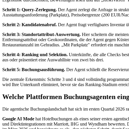
Schritt 1: Query-Zerlegung.
Der Agent zerlegt die Anfrage in strukt
Ausstattungsanforderung (Parkplatz), Preisobergrenze (200 EUR/Nac
Schritt 2: Kandidatenabruf.
Der Agent fragt verfügbares Inventar übe
Schritt 3: Standortattribut-Auswertung.
Hier scheitern die meisten
Entfernungsattribut oder Geokoordinaten, die der Agent gegen Küstenl
Restaurantanzahl im Gehradius. „Mit Parkplatz" erfordert ein maschin
Schritt 4: Ranking und Selektion.
Unterkünfte, die alle Checks bes
aus oder präsentiert eine Auswahlliste von zwei bis drei.
Schritt 5: Buchungsausführung.
Der Agent schließt die Reservierun
Die zentrale Erkenntnis: Schritte 3 und 4 sind vollständig programmati
wird Ihre Unterkunft eliminiert, bevor sie das Ranking-Stadium erreic
Welche Plattformen Buchungsagenten eing
Die agentische Buchungslandschaft hat sich im ersten Quartal 2026 r
Google AI Mode
hat Hotelbuchungen als eines seiner ersten agenti
und Direktintegrationen mit Marriott, IHG und Wyndham bewerten. De