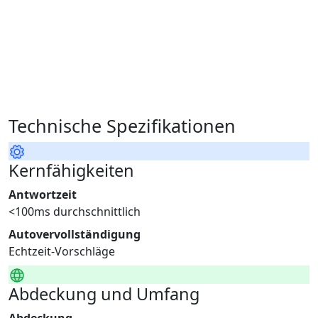
// Auf POIs beschränken
Autovervollständigung
GET /autocomplete

?text=Pari

// Echtzeit-Vorschläge
Technische Spezifikationen
Kernfähigkeiten
Antwortzeit
<100ms durchschnittlich
Autovervollständigung
Echtzeit-Vorschläge
Abdeckung und Umfang
Abdeckung