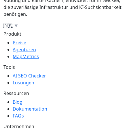
Routing und Kartenkacheln, entwickelt für Entwickler,
die zuverlässige Infrastruktur und KI-Suchsichtbarkeit
benötigen.
🇩🇪
DE
▼
Produkt
Preise
Agenturen
MapMetrics
Tools
AI SEO Checker
Lösungen
Ressourcen
Blog
Dokumentation
FAQs
Unternehmen