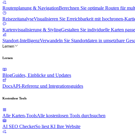
Routenplanung & Navigation
Berechnen Sie optimale Routen für mul
Reisezeitanalyse
Visualisieren Sie Erreichbarkeit mit Isochronen-Kart
Kartenvisualisierung & Styling
Gestalten Sie individuelle Karten passe
Standort-Intelligenz
Verwandeln Sie Standortdaten in umsetzbare Gesc
Lernen
Lernen
Blog
Guides, Einblicke und Updates
Docs
API-Referenz und Integrationsguides
Kostenlose Tools
Alle Karten-Tools
Alle kostenlosen Tools durchsuchen
AI SEO Checker
So liest KI Ihre Website