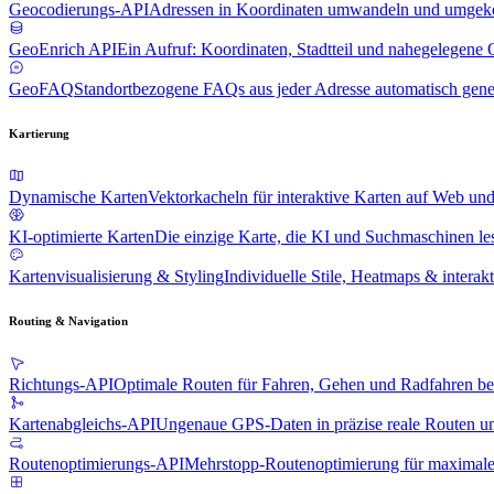
Geocodierungs-API
Adressen in Koordinaten umwandeln und umgek
GeoEnrich API
Ein Aufruf: Koordinaten, Stadtteil und nahegelegene 
GeoFAQ
Standortbezogene FAQs aus jeder Adresse automatisch gene
Kartierung
Dynamische Karten
Vektorkacheln für interaktive Karten auf Web un
KI-optimierte Karten
Die einzige Karte, die KI und Suchmaschinen l
Kartenvisualisierung & Styling
Individuelle Stile, Heatmaps & interak
Routing & Navigation
Richtungs-API
Optimale Routen für Fahren, Gehen und Radfahren b
Kartenabgleichs-API
Ungenaue GPS-Daten in präzise reale Routen 
Routenoptimierungs-API
Mehrstopp-Routenoptimierung für maximale