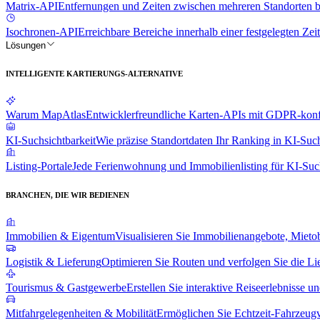
Matrix-API
Entfernungen und Zeiten zwischen mehreren Standorten 
Isochronen-API
Erreichbare Bereiche innerhalb einer festgelegten Zeit
Lösungen
INTELLIGENTE KARTIERUNGS-ALTERNATIVE
Warum MapAtlas
Entwicklerfreundliche Karten-APIs mit GDPR-konfo
KI-Suchsichtbarkeit
Wie präzise Standortdaten Ihr Ranking in KI-Suc
Listing-Portale
Jede Ferienwohnung und Immobilienlisting für KI-Suc
BRANCHEN, DIE WIR BEDIENEN
Immobilien & Eigentum
Visualisieren Sie Immobilienangebote, Mieto
Logistik & Lieferung
Optimieren Sie Routen und verfolgen Sie die Li
Tourismus & Gastgewerbe
Erstellen Sie interaktive Reiseerlebnisse u
Mitfahrgelegenheiten & Mobilität
Ermöglichen Sie Echtzeit-Fahrzeug