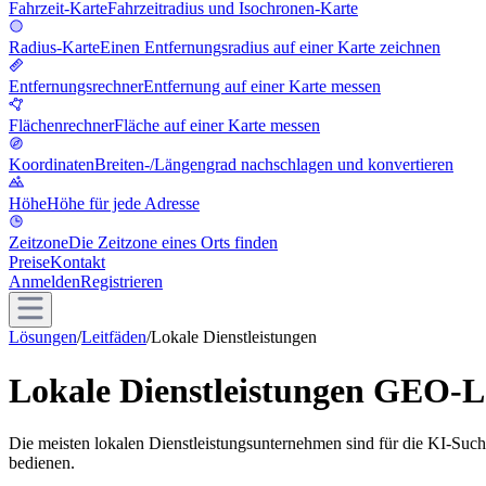
Fahrzeit-Karte
Fahrzeitradius und Isochronen-Karte
Radius-Karte
Einen Entfernungsradius auf einer Karte zeichnen
Entfernungsrechner
Entfernung auf einer Karte messen
Flächenrechner
Fläche auf einer Karte messen
Koordinaten
Breiten-/Längengrad nachschlagen und konvertieren
Höhe
Höhe für jede Adresse
Zeitzone
Die Zeitzone eines Orts finden
Preise
Kontakt
Anmelden
Registrieren
Lösungen
/
Leitfäden
/
Lokale Dienstleistungen
Lokale Dienstleistungen GEO-L
Die meisten lokalen Dienstleistungsunternehmen sind für die KI-Suche
bedienen.