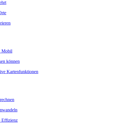
ehrt
Orte
rieren
d Mobil
esen können
tive Kartenfunktionen
erechnen
umwandeln
 Effizienz