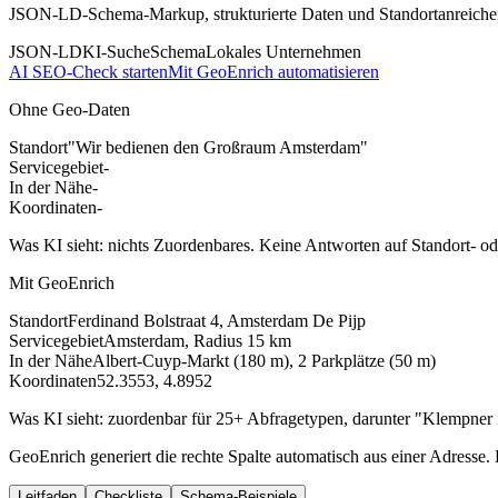
JSON-LD-Schema-Markup, strukturierte Daten und Standortanreicher
JSON-LD
KI-Suche
Schema
Lokales Unternehmen
AI SEO-Check starten
Mit GeoEnrich automatisieren
Ohne Geo-Daten
Standort
"Wir bedienen den Großraum Amsterdam"
Servicegebiet
-
In der Nähe
-
Koordinaten
-
Was KI sieht: nichts Zuordenbares. Keine Antworten auf Standort- o
Mit GeoEnrich
Standort
Ferdinand Bolstraat 4, Amsterdam De Pijp
Servicegebiet
Amsterdam, Radius 15 km
In der Nähe
Albert-Cuyp-Markt (180 m), 2 Parkplätze (50 m)
Koordinaten
52.3553, 4.8952
Was KI sieht: zuordenbar für 25+ Abfragetypen, darunter "Klempner i
GeoEnrich generiert die rechte Spalte automatisch aus einer Adresse.
Leitfaden
Checkliste
Schema-Beispiele