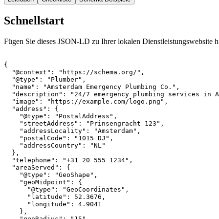
Schnellstart
Fügen Sie dieses JSON-LD zu Ihrer lokalen Dienstleistungswebsite h
{

  "@context": "https://schema.org/",

  "@type": "Plumber",

  "name": "Amsterdam Emergency Plumbing Co.",

  "description": "24/7 emergency plumbing services in A
  "image": "https://example.com/logo.png",

  "address": {

    "@type": "PostalAddress",

    "streetAddress": "Prinsengracht 123",

    "addressLocality": "Amsterdam",

    "postalCode": "1015 DJ",

    "addressCountry": "NL"

  },

  "telephone": "+31 20 555 1234",

  "areaServed": {

    "@type": "GeoShape",

    "geoMidpoint": {

      "@type": "GeoCoordinates",

      "latitude": 52.3676,

      "longitude": 4.9041

    },

    "geoRadius": "15",
