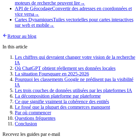
moteurs de recherche peuvent lire
→
API de Géocodage
Convertir des adresses en coordonnées et
vice versa
→
Cartes Dynamiques
Tuiles vectorielles pour cartes interactives
sur web et mobile
→
Retour au blog
In this article
Les chiffres qui devraient changer votre vision de la recherche
IA
Où ChatGPT obtient réellement ses données locales
La situation Foursquare en 2025-2026
Pourquoi les classements Google ne prédisent pas la visibilité
IA
Les trois couches de données utilisées par les plateformes IA
La décomposition plateforme par plateforme
Ce que signifie vraiment la cohérence des entités
Le fossé que la plupart des commerces manquent
Par où commencer
Questions fréquentes
Conclusion
Recevez les guides par e-mail