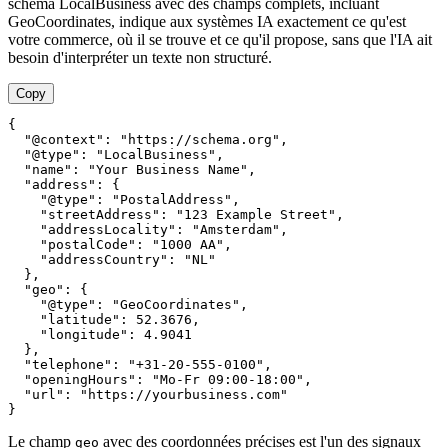
schéma LocalBusiness avec des champs complets, incluant
GeoCoordinates, indique aux systèmes IA exactement ce qu'est
votre commerce, où il se trouve et ce qu'il propose, sans que l'IA ait
besoin d'interpréter un texte non structuré.
Copy
{
"@context"
:
"https://schema.org"
,
"@type"
:
"LocalBusiness"
,
"name"
:
"Your Business Name"
,
"address"
:
{
"@type"
:
"PostalAddress"
,
"streetAddress"
:
"123 Example Street"
,
"addressLocality"
:
"Amsterdam"
,
"postalCode"
:
"1000 AA"
,
"addressCountry"
:
"NL"
}
,
"geo"
:
{
"@type"
:
"GeoCoordinates"
,
"latitude"
:
52.3676
,
"longitude"
:
4.9041
}
,
"telephone"
:
"+31-20-555-0100"
,
"openingHours"
:
"Mo-Fr 09:00-18:00"
,
"url"
:
"https://yourbusiness.com"
}
Le champ
avec des coordonnées précises est l'un des signaux
geo