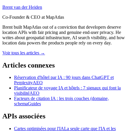
Brent van der Heiden
Co-Founder & CEO at MapAtlas
Brent built MapAtlas out of a conviction that developers deserve
location APIs with fair pricing and genuine end-user privacy. He
writes about geospatial infrastructure, AI search visibility, and how
location data powers the products people rely on every day.
Voir tous les articles
→
Articles connexes
Réservation d'hôtel par IA : 90 jours dans ChatGPT et
Perplexity
AEO
Planificateur de voyage IA et hôtels : 7 signaux qui font la
visibilité
AEO
Facteurs de citation IA : les trois couches (domaine,
schema
Guides
APIs associées
Cartes optimisées pour l'IA
La seule carte que l'IA et les