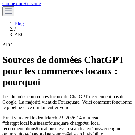
Connexion
S'inscrire
Blog
/
AEO
AEO
Sources de données ChatGPT
pour les commerces locaux :
pourquoi
Les données commerces locaux de ChatGPT ne viennent pas de
Google. La majorité vient de Foursquare. Voici comment fonctionne
le pipeline et ce qui fait entrer votre
Brent van der Heiden
·
March 23, 2026
·
14 min read
#
chatgpt local business
#
foursquare chatgpt
#
ai local
recommendations
#
local business ai search
#
aeo
#
answer engine
optimization
#
chatgpt data sources
#
ai search visibility