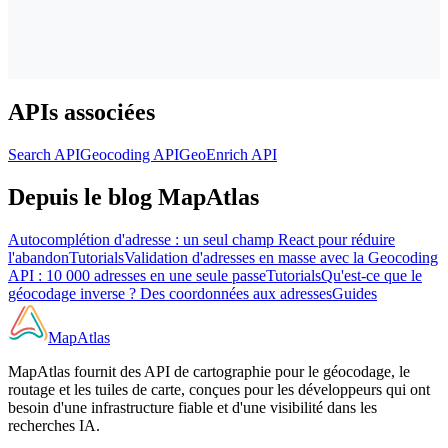
APIs associées
Search API
Geocoding API
GeoEnrich API
Depuis le blog MapAtlas
Autocomplétion d'adresse : un seul champ React pour réduire
l'abandon
Tutorials
Validation d'adresses en masse avec la Geocoding
API : 10 000 adresses en une seule passe
Tutorials
Qu'est-ce que le
géocodage inverse ? Des coordonnées aux adresses
Guides
MapAtlas
MapAtlas fournit des API de cartographie pour le géocodage, le
routage et les tuiles de carte, conçues pour les développeurs qui ont
besoin d'une infrastructure fiable et d'une visibilité dans les
recherches IA.