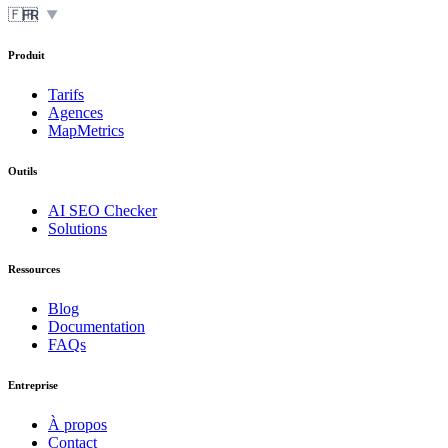
🇫🇷
FR
▼
Produit
Tarifs
Agences
MapMetrics
Outils
AI SEO Checker
Solutions
Ressources
Blog
Documentation
FAQs
Entreprise
À propos
Contact