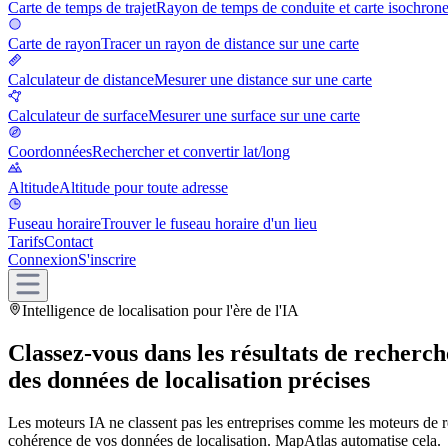
Carte de temps de trajet
Rayon de temps de conduite et carte isochron
Carte de rayon
Tracer un rayon de distance sur une carte
Calculateur de distance
Mesurer une distance sur une carte
Calculateur de surface
Mesurer une surface sur une carte
Coordonnées
Rechercher et convertir lat/long
Altitude
Altitude pour toute adresse
Fuseau horaire
Trouver le fuseau horaire d'un lieu
Tarifs
Contact
Connexion
S'inscrire
Intelligence de localisation pour l'ère de l'IA
Classez-vous dans les résultats de recherch
des données de localisation précises
Les moteurs IA ne classent pas les entreprises comme les moteurs de rech
cohérence de vos données de localisation. MapAtlas automatise cela.