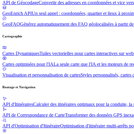
API de Géocodage
Convertir des adresses en coordonnées et vice ver
GeoEnrich API
Un seul appel : coordonnées, quartier et lieux à proxim
GeoFAQ
Générez automatiquement des FAQ géolocalisées à partir de 
Cartographie
Cartes Dynamiques
Tuiles vectorielles pour cartes interactives sur we
Cartes optimisées pour l'IA
La seule carte que l'IA et les moteurs de r
Visualisation et personnalisation de cartes
Styles personnalisés, cartes 
Routage et Navigation
API d'Itinéraires
Calculer des itinéraires optimaux pour la conduite, la
API de Correspondance de Carte
Transformer des données GPS inexacte
API d'Optimisation d'Itinéraire
Optimisation d'itinéraire multi-arrêts p