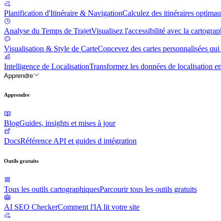
Planification d'Itinéraire & Navigation
Calculez des itinéraires optima
Analyse du Temps de Trajet
Visualisez l'accessibilité avec la cartogra
Visualisation & Style de Carte
Concevez des cartes personnalisées qui 
Intelligence de Localisation
Transformez les données de localisation e
Apprendre
Apprendre
Blog
Guides, insights et mises à jour
Docs
Référence API et guides d intégration
Outils gratuits
Tous les outils cartographiques
Parcourir tous les outils gratuits
AI SEO Checker
Comment l'IA lit votre site