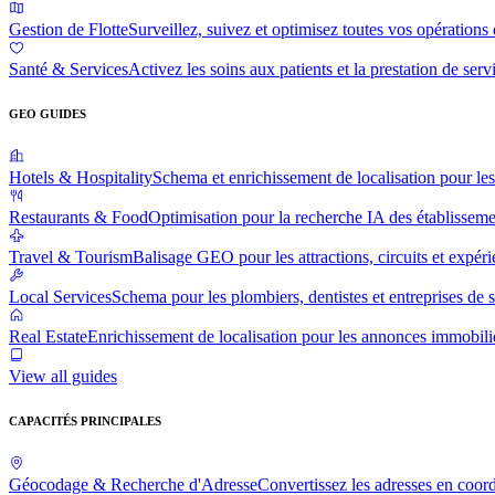
Gestion de Flotte
Surveillez, suivez et optimisez toutes vos opérations 
Santé & Services
Activez les soins aux patients et la prestation de serv
GEO GUIDES
Hotels & Hospitality
Schema et enrichissement de localisation pour les 
Restaurants & Food
Optimisation pour la recherche IA des établisseme
Travel & Tourism
Balisage GEO pour les attractions, circuits et expér
Local Services
Schema pour les plombiers, dentistes et entreprises de 
Real Estate
Enrichissement de localisation pour les annonces immobili
View all guides
CAPACITÉS PRINCIPALES
Géocodage & Recherche d'Adresse
Convertissez les adresses en coor