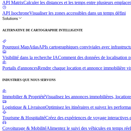
API Matrix
Calculer les distances et les temps entre plusieurs emplac
API Isochrone
Visualiser les zones accessibles dans un temps défini
Solutions
ALTERNATIVE DE CARTOGRAPHIE INTELLIGENTE
Pourquoi MapAtlas
APIs cartographiques conviviales avec infrastr
Visibilité dans la recherche IA
Comment des données de localisation pré
Portails d'annonces
Rendre chaque location et annonce immobilière vis
INDUSTRIES QUE NOUS SERVONS
Immobilier & Propriété
Visualisez les annonces immobilières, locations
Logistique & Livraison
Optimisez les itinéraires et suivez les perform
Tourisme & Hospitalité
Créez des expériences de voyage interactives e
Covoiturage & Mobilité
Alimentez le suivi des véhicules en temps réel 