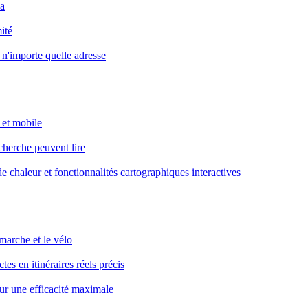
sa
ité
n'importe quelle adresse
b et mobile
echerche peuvent lire
de chaleur et fonctionnalités cartographiques interactives
 marche et le vélo
s en itinéraires réels précis
our une efficacité maximale