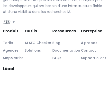
géocodage, le routage et les tuiles de carte, conçues pour
les développeurs qui ont besoin d'une infrastructure fiable
et d'une visibilité dans les recherches IA.
🇫🇷
FR
▼
Produit
Outils
Ressources
Entreprise
Tarifs
AI SEO Checker
Blog
À propos
Agences
Solutions
Documentation
Contact
MapMetrics
FAQs
Support client
Légal
Mentions légales
Conformité RGPD
SLA