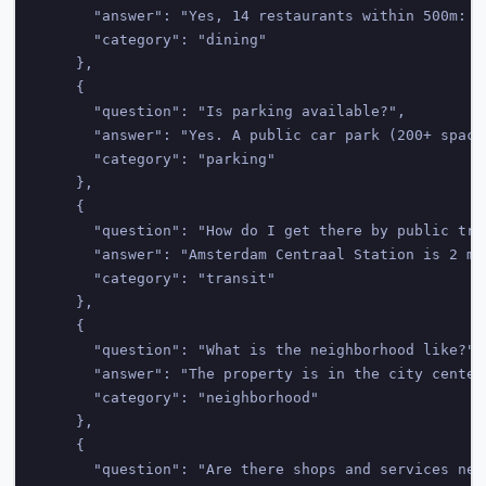
      "answer": "Yes, 14 restaurants within 500m: I
      "category": "dining"

    },

    {

      "question": "Is parking available?",

      "answer": "Yes. A public car park (200+ space
      "category": "parking"

    },

    {

      "question": "How do I get there by public tran
      "answer": "Amsterdam Centraal Station is 2 mi
      "category": "transit"

    },

    {

      "question": "What is the neighborhood like?",

      "answer": "The property is in the city center
      "category": "neighborhood"

    },

    {

      "question": "Are there shops and services near