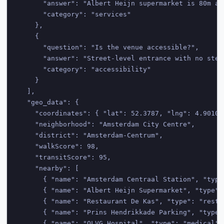
      "answer": "Albert Heijn supermarket is 80m aw
      "category": "services"

    },

    {

      "question": "Is the venue accessible?",

      "answer": "Street-level entrance with no step
      "category": "accessibility"

    }

  ],

  "geo_data": {

    "coordinates": { "lat": 52.3787, "lng": 4.9010 }
    "neighborhood": "Amsterdam City Centre",

    "district": "Amsterdam-Centrum",

    "walkScore": 98,

    "transitScore": 95,

    "nearby": [

      { "name": "Amsterdam Centraal Station", "type
      { "name": "Albert Heijn Supermarket", "type":
      { "name": "Restaurant De Kas", "type": "resta
      { "name": "Prins Hendrikkade Parking", "type"
      { "name": "OLVG Hospital", "type": "medical",