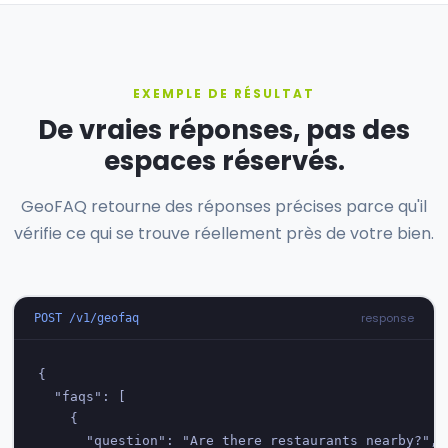
EXEMPLE DE RÉSULTAT
De vraies réponses, pas des
espaces réservés.
GeoFAQ retourne des réponses précises parce qu'il
vérifie ce qui se trouve réellement près de votre bien.
response
POST /v1/geofaq
{

  "faqs": [

    {

      "question": "Are there restaurants nearby?",
