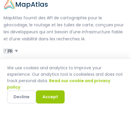
MapAtlas
MapAtlas fournit des API de cartographie pour le
géocodage, le routage et les tuiles de carte, conçues pour
les développeurs qui ont besoin d'une infrastructure fiable
et d'une visibilité dans les recherches IA.
🇫🇷
FR
▼
Produit
Outils
Ressources
Entreprise
We use cookies and analytics to improve your
experience. Our analytics tool is cookieless and does not
Tarifs
AI SEO Checker
Blog
À propos
track personal data.
Read our cookie and privacy
Agences
Solutions
Documentation
Contact
policy
MapMetrics
FAQs
Support client
Decline
Accept
Légal
Mentions légales
Conformité RGPD