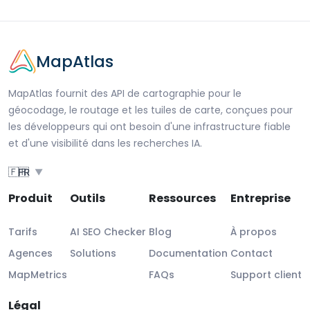
MapAtlas
MapAtlas fournit des API de cartographie pour le
géocodage, le routage et les tuiles de carte, conçues pour
les développeurs qui ont besoin d'une infrastructure fiable
et d'une visibilité dans les recherches IA.
🇫🇷
FR
▼
Produit
Outils
Ressources
Entreprise
Tarifs
AI SEO Checker
Blog
À propos
Agences
Solutions
Documentation
Contact
MapMetrics
FAQs
Support client
Légal