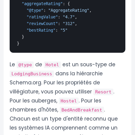
"aggregateRating"
:
{
"@type"
:
"AggregateRating"
,
"ratingValue"
:
"4.7"
,
"reviewCount"
:
"312"
,
"bestRating"
:
"5"
}
}
Le
de
est un sous-type de
@type
Hotel
dans la hiérarchie
LodgingBusiness
Schema.org. Pour les propriétés de
villégiature, vous pouvez utiliser
.
Resort
Pour les auberges,
. Pour les
Hostel
chambres d'hôtes,
.
BedAndBreakfast
Chacun est un type d'entité reconnu que
les systèmes IA comprennent comme un