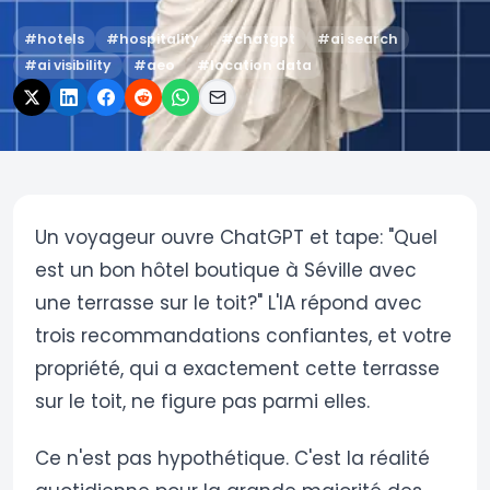
#
hotels
#
hospitality
#
chatgpt
#
ai search
#
ai visibility
#
aeo
#
location data
Un voyageur ouvre ChatGPT et tape: "Quel
est un bon hôtel boutique à Séville avec
une terrasse sur le toit?" L'IA répond avec
trois recommandations confiantes, et votre
propriété, qui a exactement cette terrasse
sur le toit, ne figure pas parmi elles.
Ce n'est pas hypothétique. C'est la réalité