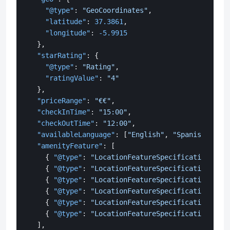
"@type"
:
"GeoCoordinates"
,
"latitude"
:
37.3861
,
"longitude"
:
-5.9915
}
,
"starRating"
:
{
"@type"
:
"Rating"
,
"ratingValue"
:
"4"
}
,
"priceRange"
:
"€€"
,
"checkInTime"
:
"15:00"
,
"checkOutTime"
:
"12:00"
,
"availableLanguage"
:
[
"English"
,
"Spanish"
,
"Fr
"amenityFeature"
:
[
{
"@type"
:
"LocationFeatureSpecification"
,
"n
{
"@type"
:
"LocationFeatureSpecification"
,
"n
{
"@type"
:
"LocationFeatureSpecification"
,
"n
{
"@type"
:
"LocationFeatureSpecification"
,
"n
{
"@type"
:
"LocationFeatureSpecification"
,
"n
{
"@type"
:
"LocationFeatureSpecification"
,
"n
]
,