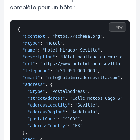
complète pour un hôtel:
Copy
{
"@context"
:
"https://schema.org"
,
"@type"
:
"Hotel"
,
"name"
:
"Hotel Mirador Sevilla"
,
"description"
:
"Hôtel boutique au cœur du centr
"url"
:
"https://www.hotelmiradorsevilla.com"
,
"telephone"
:
"+34 954 000 000"
,
"email"
:
"info@hotelmiradorsevilla.com"
,
"address"
:
{
"@type"
:
"PostalAddress"
,
"streetAddress"
:
"Calle Mateos Gago 6"
,
"addressLocality"
:
"Seville"
,
"addressRegion"
:
"Andalusia"
,
"postalCode"
:
"41004"
,
"addressCountry"
:
"ES"
}
,
"geo"
:
{