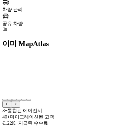
여전히 지도 API에 비용을 지불하는
이전 고객
이 있음
호텔 및 호스피탈리티
,
공유 차량
,
부동산
,
물류 및 배송
,
차량
관리
또는
여행 및 관광
회사와 협력
추가 오버헤드 없이
반복 수익원
을 추가하고 싶음
고객에게
최고의 가치
를 제공하는 것을 중요하게 생각함
승차 공유
물류
부동산
여행 & 관광
차량 관리
공유 차량