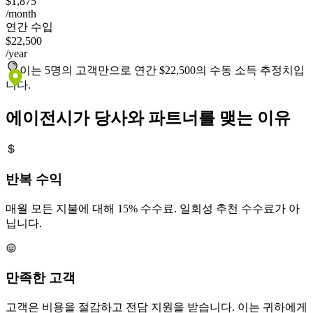
얼마나 벌 수 있는지 확인하세요
고객 수
5
1
20
클라이언트당 평균 지도 지출액
$5k
€0.8k
€42.4k
고객 절감액
$12,500
/month
귀하의 수수료
$1,875
/month
연간 수입
$22,500
/year