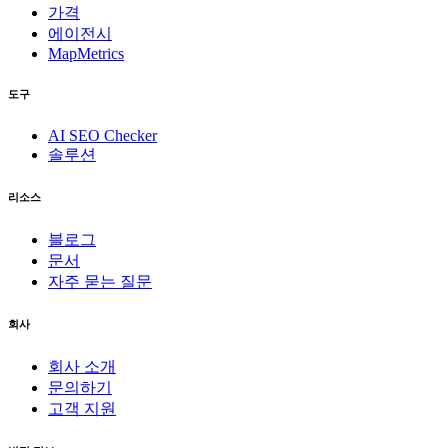
파트너 신청하기
먼저 질문이 있으신가요?
이메일 보내기
안전하고 비공개
빠른 설정
숨겨진 수수료 없음
MapAtlas
MapAtlas는 지오코딩, 라우팅 및 지도 타일을 위한 매핑 API를
제공하며, 신뢰할 수 있는 인프라와 AI 검색 가시성이 필요한
개발자를 위해 구축되었습니다.
🇰🇷
KO
▼
제품
가격
에이전시
MapMetrics