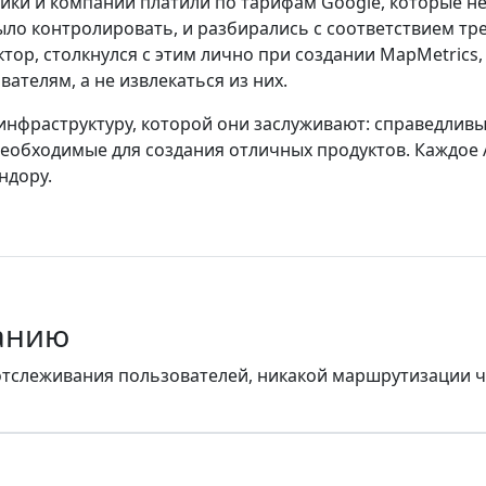
чики и компании платили по тарифам Google, которые 
ыло контролировать, и разбирались с соответствием т
ектор, столкнулся с этим лично при создании MapMetri
ателям, а не извлекаться из них.
инфраструктуру, которой они заслуживают: справедливы
еобходимые для создания отличных продуктов. Каждое A
ндору.
анию
 отслеживания пользователей, никакой маршрутизации 