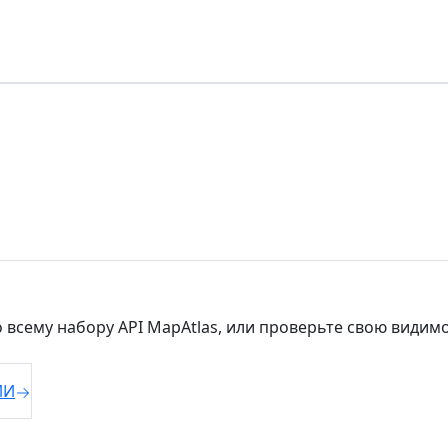
о всему набору API MapAtlas, или проверьте свою видим
ИИ