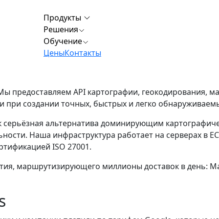
Продукты
Решения
Обучение
Цены
Контакты
. Мы предоставляем API картографии, геокодирования, 
ии при создании точных, быстрых и легко обнаруживае
ак серьёзная альтернатива доминирующим картографич
ности. Наша инфраструктура работает на серверах в Е
ртификацией ISO 27001.
ятия, маршрутизирующего миллионы доставок в день: Ma
s