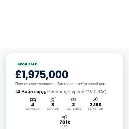
FOR SALE
£1,975,000
Полная собственность
·
Викторианский угловой дом
14 Вайнъярд
,
Ричмонд, Суррей TW10 6AQ
4
3
2
2,150
СПАЛЬНИ
ВАННЫЕ
ГОСТИНЫЕ
КВ. ФУТОВ
70ft
САД