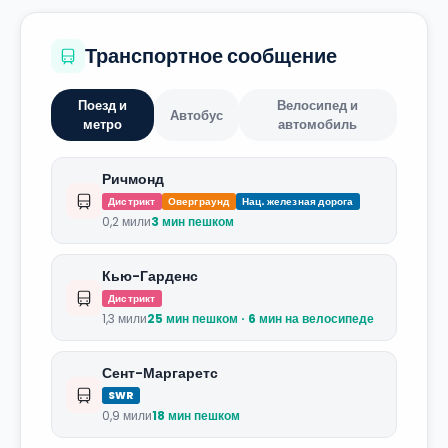
Транспортное сообщение
Поезд и
Велосипед и
Автобус
метро
автомобиль
Ричмонд
Дистрикт
Оверграунд
Нац. железная дорога
0,2 мили
3 мин пешком
Кью-Гарденс
Дистрикт
1,3 мили
25 мин пешком · 6 мин на велосипеде
Сент-Маргаретс
SWR
0,9 мили
18 мин пешком