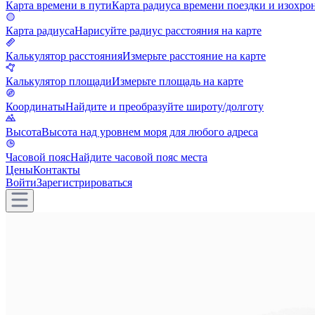
Карта времени в пути
Карта радиуса времени поездки и изохро
Карта радиуса
Нарисуйте радиус расстояния на карте
Калькулятор расстояния
Измерьте расстояние на карте
Калькулятор площади
Измерьте площадь на карте
Координаты
Найдите и преобразуйте широту/долготу
Высота
Высота над уровнем моря для любого адреса
Часовой пояс
Найдите часовой пояс места
Цены
Контакты
Войти
Зарегистрироваться