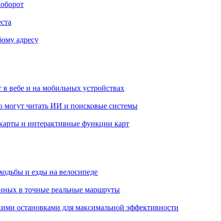
аоборот
еста
бому адресу
 в вебе и на мобильных устройствах
ю могут читать ИИ и поисковые системы
 карты и интерактивные функции карт
ходьбы и езды на велосипеде
нных в точные реальные маршруты
кими остановками для максимальной эффективности