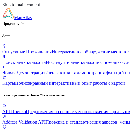
Skip to main content
MapAtlas
Продукты
Демо
Отпускные Проживания
Интерактивное обнаружение местопол
Поиск недвижимости
Исследуйте недвижимость с помощью сл
Живая Демонстрация
Интерактивная демонстрация функций и 
Карты
Полноэкранный интерактивный опыт работы с картой
Геокодирование и Поиск Местоположения
API Поиска
Предложения на основе местоположения в реально
Address Validation API
Проверка и стандартизация адресов, мень