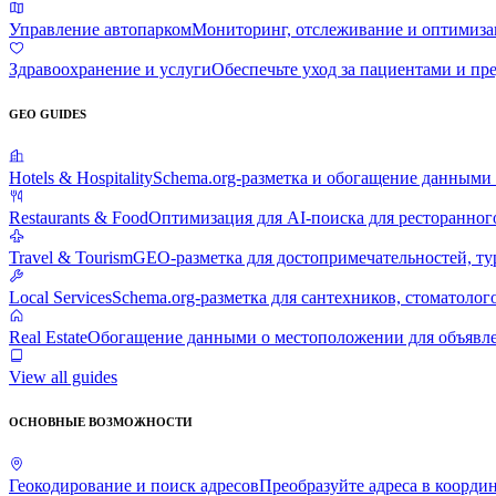
Управление автопарком
Мониторинг, отслеживание и оптимиза
Здравоохранение и услуги
Обеспечьте уход за пациентами и пр
GEO GUIDES
Hotels & Hospitality
Schema.org-разметка и обогащение данными
Restaurants & Food
Оптимизация для AI-поиска для ресторанног
Travel & Tourism
GEO-разметка для достопримечательностей, ту
Local Services
Schema.org-разметка для сантехников, стоматоло
Real Estate
Обогащение данными о местоположении для объявл
View all guides
ОСНОВНЫЕ ВОЗМОЖНОСТИ
Геокодирование и поиск адресов
Преобразуйте адреса в коорди