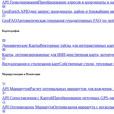
API Геокодирования
Преобразование адресов в координаты и н
GeoEnrich API
Один запрос: координаты, район и ближайшие м
GeoFAQ
Автоматическая генерация геоадаптивных FAQ по лю
Картография
Динамические Карты
Векторные тайлы для интерактивных карт
Карты, оптимизированные для ИИ
Единственная карта, котору
Визуализация и стилизация карт
Собственные стили, тепловые
Маршрутизация и Навигация
API Маршрутов
Расчет оптимальных маршрутов для вождения, 
API Сопоставления с Картой
Преобразование неточных GPS-да
API Оптимизации Маршрута
Оптимизация маршрута с несколь