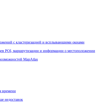
ожений с кластеризацией и всплывающими окнами
оев POI, маршрутизации и информации о местоположении
возможностей MapAtlas
м времени
ше недоставок