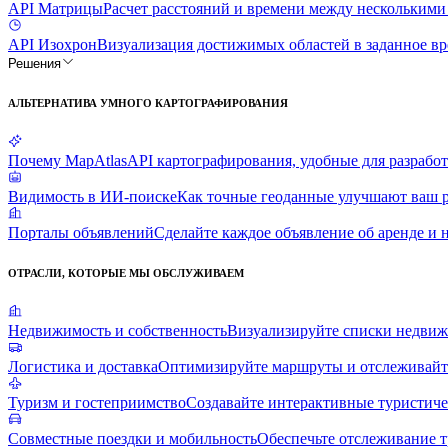
API Матрицы
Расчет расстояний и времени между нескольким
API Изохрон
Визуализация достижимых областей в заданное в
Решения
АЛЬТЕРНАТИВА УМНОГО КАРТОГРАФИРОВАНИЯ
Почему MapAtlas
API картографирования, удобные для разрабо
Видимость в ИИ-поиске
Как точные геоданные улучшают ваш р
Порталы объявлений
Сделайте каждое объявление об аренде 
ОТРАСЛИ, КОТОРЫЕ МЫ ОБСЛУЖИВАЕМ
Недвижимость и собственность
Визуализируйте списки недвиж
Логистика и доставка
Оптимизируйте маршруты и отслеживайте
Туризм и гостеприимство
Создавайте интерактивные туристиче
Совместные поездки и мобильность
Обеспечьте отслеживание т