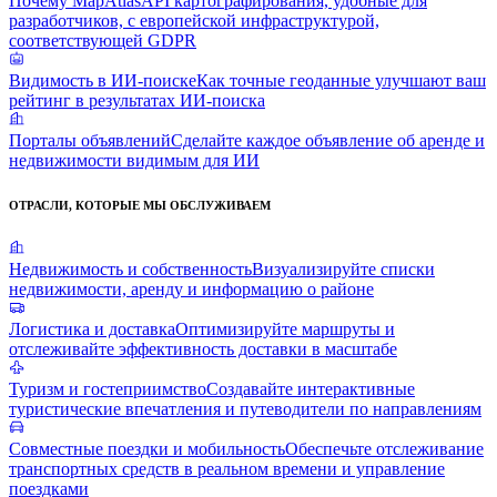
Почему MapAtlas
API картографирования, удобные для
разработчиков, с европейской инфраструктурой,
соответствующей GDPR
Видимость в ИИ-поиске
Как точные геоданные улучшают ваш
рейтинг в результатах ИИ-поиска
Порталы объявлений
Сделайте каждое объявление об аренде и
недвижимости видимым для ИИ
ОТРАСЛИ, КОТОРЫЕ МЫ ОБСЛУЖИВАЕМ
Недвижимость и собственность
Визуализируйте списки
недвижимости, аренду и информацию о районе
Логистика и доставка
Оптимизируйте маршруты и
отслеживайте эффективность доставки в масштабе
Туризм и гостеприимство
Создавайте интерактивные
туристические впечатления и путеводители по направлениям
Совместные поездки и мобильность
Обеспечьте отслеживание
транспортных средств в реальном времени и управление
поездками