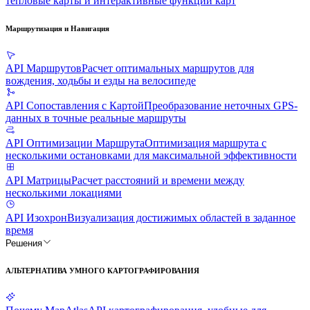
тепловые карты и интерактивные функции карт
Маршрутизация и Навигация
API Маршрутов
Расчет оптимальных маршрутов для
вождения, ходьбы и езды на велосипеде
API Сопоставления с Картой
Преобразование неточных GPS-
данных в точные реальные маршруты
API Оптимизации Маршрута
Оптимизация маршрута с
несколькими остановками для максимальной эффективности
API Матрицы
Расчет расстояний и времени между
несколькими локациями
API Изохрон
Визуализация достижимых областей в заданное
время
Решения
АЛЬТЕРНАТИВА УМНОГО КАРТОГРАФИРОВАНИЯ