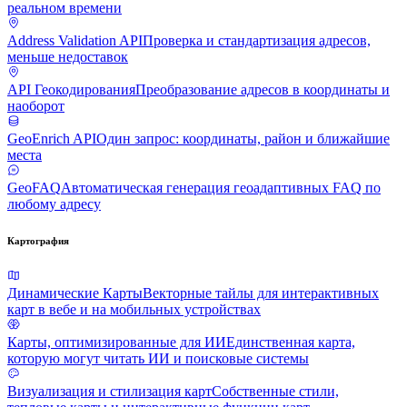
реальном времени
Address Validation API
Проверка и стандартизация адресов,
меньше недоставок
API Геокодирования
Преобразование адресов в координаты и
наоборот
GeoEnrich API
Один запрос: координаты, район и ближайшие
места
GeoFAQ
Автоматическая генерация геоадаптивных FAQ по
любому адресу
Картография
Динамические Карты
Векторные тайлы для интерактивных
карт в вебе и на мобильных устройствах
Карты, оптимизированные для ИИ
Единственная карта,
которую могут читать ИИ и поисковые системы
Визуализация и стилизация карт
Собственные стили,