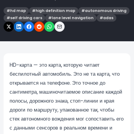
#
hd map
#
high definition map
#
autonomous driving
#
self driving cars
#
lane level navigation
#
adas
HD-карта — это карта, которую читает
беспилотный автомобиль. Это не та карта, что
открывается на телефоне. Это точное до
сантиметра, машиночитаемое описание каждой
полосы, дорожного знака, стоп-линии и края
дороги по маршруту, упакованное так, чтобы
стек автономного вождения мог сопоставить его
с данными сенсоров в реальном времени и