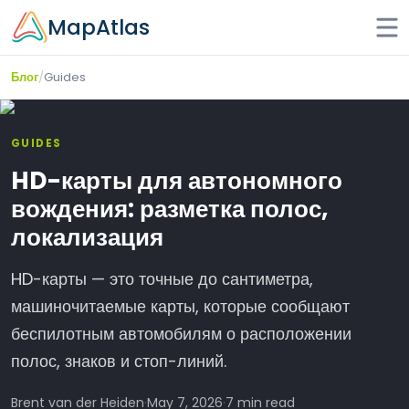
Skip to main content
MapAtlas
/
Guides
Блог
GUIDES
HD-карты для автономного
вождения: разметка полос,
локализация
HD-карты — это точные до сантиметра,
машиночитаемые карты, которые сообщают
беспилотным автомобилям о расположении
полос, знаков и стоп-линий.
Brent van der Heiden
·
May 7, 2026
·
7 min read