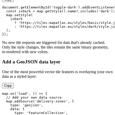
document
.
getElementById
(
'toggle-dark'
).
addEventListener
const
 isDark = map.
getStyle
().
name
?.
includes
(
'dark'
);

  map.
setStyle
(

    isDark

      ? 
'https://tiles.mapatlas.eu/styles/basic/style.j
      : 
'https://tiles.mapatlas.eu/styles/dark/style.js
  );

No new tile requests are triggered for data that's already cached.
Only the style changes, the tiles remain the same binary geometry,
re-rendered with new colors.
Add a GeoJSON data layer
One of the most powerful vector tile features is overlaying your own
data as a styled layer:
Copy
map.
on
(
'load'
, 
() =>
 {

// Add your own data source
  map.
addSource
(
'delivery-zones'
, {

type
: 
'geojson'
,

data
: {

type
: 
'FeatureCollection'
,
