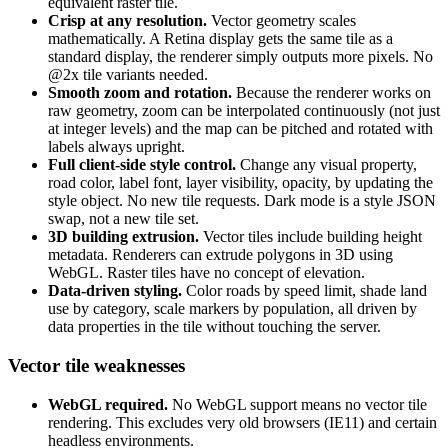
equivalent raster tile.
Crisp at any resolution.
Vector geometry scales
mathematically. A Retina display gets the same tile as a
standard display, the renderer simply outputs more pixels. No
@2x tile variants needed.
Smooth zoom and rotation.
Because the renderer works on
raw geometry, zoom can be interpolated continuously (not just
at integer levels) and the map can be pitched and rotated with
labels always upright.
Full client-side style control.
Change any visual property,
road color, label font, layer visibility, opacity, by updating the
style object. No new tile requests. Dark mode is a style JSON
swap, not a new tile set.
3D building extrusion.
Vector tiles include building height
metadata. Renderers can extrude polygons in 3D using
WebGL. Raster tiles have no concept of elevation.
Data-driven styling.
Color roads by speed limit, shade land
use by category, scale markers by population, all driven by
data properties in the tile without touching the server.
Vector tile weaknesses
WebGL required.
No WebGL support means no vector tile
rendering. This excludes very old browsers (IE11) and certain
headless environments.