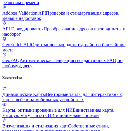
реальном времени
Address Validation API
Проверка и стандартизация адресов,
меньше недоставок
API Геокодирования
Преобразование адресов в координаты и
наоборот
GeoEnrich API
Один запрос: координаты, район и ближайшие
места
GeoFAQ
Автоматическая генерация геоадаптивных FAQ по
любому адресу
Картография
Динамические Карты
Векторные тайлы для интерактивных
карт в вебе и на мобильных устройствах
Карты, оптимизированные для ИИ
Единственная карта,
которую могут читать ИИ и поисковые системы
Визуализация и стилизация карт
Собственные стили,