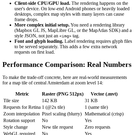
Client-side CPU/GPU load.
The rendering happens on the
user's device. On low-end Android phones or heavily loaded
desktops, complex map styles with many layers can cause
frame drops.
More complex initial setup.
You need a rendering library
(Mapbox GL JS, MapLibre GL, or the MapAtlas SDK) and a
style JSON, not just an
tag.
<img>
Font and glyph loading.
Label rendering requires glyph files
to be served separately. This adds a few extra network
requests on first load.
Performance Comparison: Real Numbers
To make the trade-off concrete, here are real-world measurements
for a map tile of central Amsterdam at zoom level 14:
Metric
Raster (PNG 512px)
Vector (.mvt)
Tile size
142 KB
31 KB
Requests for Retina
1 (@2x tile)
1 (same tile)
Zoom interpolation
Pixel scaling (blurry)
Mathematical (crisp)
Rotation support
No
Yes
Style change
New tile request
Zero requests
WebGL required
No
Yes