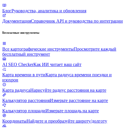
Блог
Руководства, аналитика и обновления
Документация
Справочник API и руководства по интеграции
Бесплатные инструменты
Все картографические инструменты
Просмотрите каждый
бесплатный инструмент
AI SEO Checker
Как ИИ читает ваш сайт
Карта времени в пути
Карта радиуса времени поездки и
изохрон
Карта радиуса
Нарисуйте радиус расстояния на карте
Калькулятор расстояния
Измерьте расстояние на карте
Калькулятор площади
Измерьте площадь на карте
Координаты
Найдите и преобразуйте широту/долготу