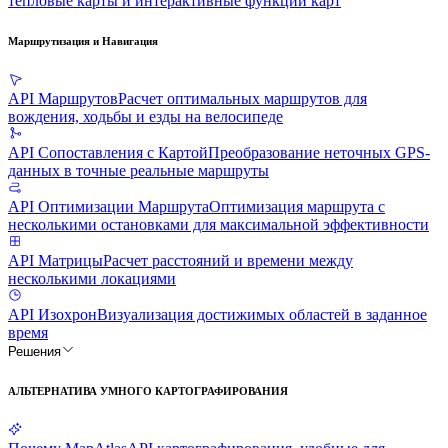
тепловые карты и интерактивные функции карт
Маршрутизация и Навигация
API Маршрутов
Расчет оптимальных маршрутов для
вождения, ходьбы и езды на велосипеде
API Сопоставления с Картой
Преобразование неточных GPS-
данных в точные реальные маршруты
API Оптимизации Маршрута
Оптимизация маршрута с
несколькими остановками для максимальной эффективности
API Матрицы
Расчет расстояний и времени между
несколькими локациями
API Изохрон
Визуализация достижимых областей в заданное
время
Решения
АЛЬТЕРНАТИВА УМНОГО КАРТОГРАФИРОВАНИЯ