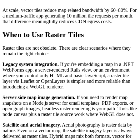
At scale, vector tiles reduce map-related bandwidth by 60–80%. For
a medium-traffic app generating 10 million tile requests per month,
that difference meaningfully reduces CDN egress costs.
When to Use Raster Tiles
Raster tiles are not obsolete. There are clear scenarios where they
remain the right choice:
Legacy system integration.
If you're embedding a map in a .NET
WebForms app, a server-rendered Rails view, or an environment
where you control only HTML and basic JavaScript, a raster tile
layer via Leaflet or OpenLayers is simpler and more reliable than
introducing a WebGL renderer.
Server-side map image generation.
If you need to render map
snapshots on a Node.js server for email templates, PDF exports, or
open graph images, headless raster rendering is your path. Tools like
node-canvas plus a raster tile source work where WebGL does not.
Satellite and aerial imagery.
Aerial photography is raster data by
nature. Even on a vector map, the satellite imagery layer is always
delivered as raster tiles. Hybrid maps mix both formats, vector for