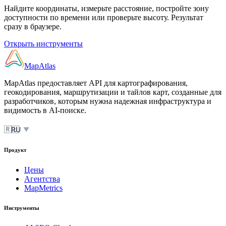
Найдите координаты, измерьте расстояние, постройте зону
доступности по времени или проверьте высоту. Результат
сразу в браузере.
Открыть инструменты
MapAtlas
MapAtlas предоставляет API для картографирования,
геокодирования, маршрутизации и тайлов карт, созданные для
разработчиков, которым нужна надежная инфраструктура и
видимость в AI-поиске.
🇷🇺
RU
▼
Продукт
Цены
Агентства
MapMetrics
Инструменты