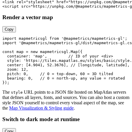
<
link
rel
=
"stylesheet"
href
=
"https://unpkg.com/@mapmetr
<
script
src
=
"https://unpkg.com/@mapmetrics/mapmetrics-g
Render a vector map
Copy
import
 mapmetricsgl 
from
'@mapmetrics/mapmetrics-gl'
import
'@mapmetrics/mapmetrics-gl/dist/mapmetrics-gl.cs
const
 map = 
new
 mapmetricsgl.
Map
({

container
: 
'map'
,         
// ID of your <div>
style
: 
'https://tiles.mapatlas.eu/styles/basic/style.
center
: [
4.9041
, 
52.3676
], 
// [longitude, latitude], 
zoom
: 
12
,

pitch
: 
0
,     
// 0 = top-down, 60 = 3D tilted
bearing
: 
0
,   
// 0 = north-up, any value = rotated
The
URL points to a JSON file hosted on MapAtlas servers
style
that defines all layers, fonts, and sources. You can also host a custom
style JSON yourself to control every visual aspect of the map, see
the
Map Visualization & Styling guide
.
Switch to dark mode at runtime
Copy