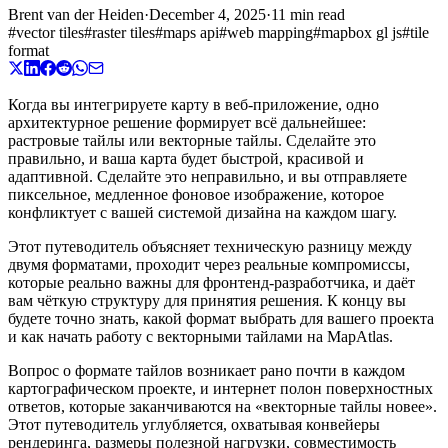
Brent van der Heiden
·
December 4, 2025
·
11 min read
#
vector tiles
#
raster tiles
#
maps api
#
web mapping
#
mapbox gl js
#
tile
format
Когда вы интегрируете карту в веб-приложение, одно
архитектурное решение формирует всё дальнейшее:
растровые тайлы или векторные тайлы. Сделайте это
правильно, и ваша карта будет быстрой, красивой и
адаптивной. Сделайте это неправильно, и вы отправляете
пиксельное, медленное фоновое изображение, которое
конфликтует с вашей системой дизайна на каждом шагу.
Этот путеводитель объясняет техническую разницу между
двумя форматами, проходит через реальные компромиссы,
которые реально важны для фронтенд-разработчика, и даёт
вам чёткую структуру для принятия решения. К концу вы
будете точно знать, какой формат выбрать для вашего проекта
и как начать работу с векторными тайлами на MapAtlas.
Вопрос о формате тайлов возникает рано почти в каждом
картографическом проекте, и интернет полон поверхностных
ответов, которые заканчиваются на «векторные тайлы новее».
Этот путеводитель углубляется, охватывая конвейеры
рендеринга, размеры полезной нагрузки, совместимость