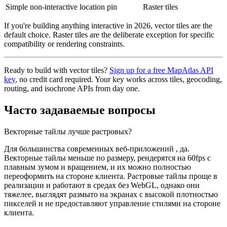
Simple non-interactive location pin
Raster tiles
If you're building anything interactive in 2026, vector tiles are the
default choice. Raster tiles are the deliberate exception for specific
compatibility or rendering constraints.
Ready to build with vector tiles?
Sign up for a free MapAtlas API
key
, no credit card required. Your key works across tiles, geocoding,
routing, and isochrone APIs from day one.
Часто задаваемые вопросы
Векторные тайлы лучше растровых?
Для большинства современных веб-приложений , да.
Векторные тайлы меньше по размеру, рендерятся на 60fps с
плавным зумом и вращением, и их можно полностью
переоформить на стороне клиента. Растровые тайлы проще в
реализации и работают в средах без WebGL, однако они
тяжелее, выглядят размыто на экранах с высокой плотностью
пикселей и не предоставляют управление стилями на стороне
клиента.