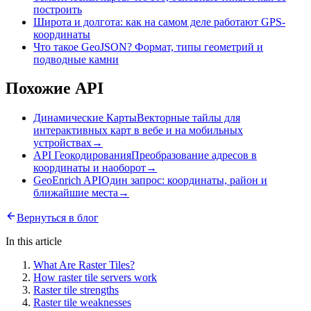
построить
Широта и долгота: как на самом деле работают GPS-
координаты
Что такое GeoJSON? Формат, типы геометрий и
подводные камни
Похожие API
Динамические Карты
Векторные тайлы для
интерактивных карт в вебе и на мобильных
устройствах
→
API Геокодирования
Преобразование адресов в
координаты и наоборот
→
GeoEnrich API
Один запрос: координаты, район и
ближайшие места
→
Вернуться в блог
In this article
What Are Raster Tiles?
How raster tile servers work
Raster tile strengths
Raster tile weaknesses