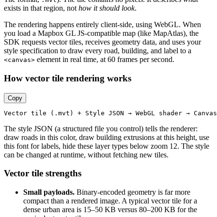
exists in that region, not
how it should look
.
The rendering happens entirely client-side, using WebGL. When
you load a Mapbox GL JS-compatible map (like MapAtlas), the
SDK requests vector tiles, receives geometry data, and uses your
style specification to draw every road, building, and label to a
element in real time, at 60 frames per second.
<canvas>
How vector tile rendering works
Copy
Vector
tile
 (.
mvt
) + 
Style
JSON
 → 
WebGL
 shader → 
Canvas
The style JSON (a structured file you control) tells the renderer:
draw roads in this color, draw building extrusions at this height, use
this font for labels, hide these layer types below zoom 12. The style
can be changed at runtime, without fetching new tiles.
Vector tile strengths
Small payloads.
Binary-encoded geometry is far more
compact than a rendered image. A typical vector tile for a
dense urban area is 15–50 KB versus 80–200 KB for the