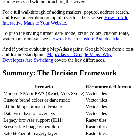
can be restyled without touching the server.
For a full walkthrough of adding markers, popups, address search,
and React integration on top of a vector tile base, see
How to Add
Interactive Maps to Your Website
.
To push the styling further, dark mode, brand colors, custom fonts,
watermark removal, see
How to Style a Custom Branded Map
.
And if you're evaluating MapAtlas against Google Maps from a cost
and feature standpoint,
MapAtlas vs. Google Maps: Why
Developers Are Switching
covers the key differences.
Summary: The Decision Framework
Scenario
Recommended format
Modern SPA or PWA (React, Vue, Svelte)
Vector tiles
Custom brand colors or dark mode
Vector tiles
3D buildings or map tilt/rotation
Vector tiles
Data visualization overlays
Vector tiles
Legacy browser support (IE11)
Raster tiles
Server-side image generation
Raster tiles
Satellite/aerial imagery layer
Raster tiles