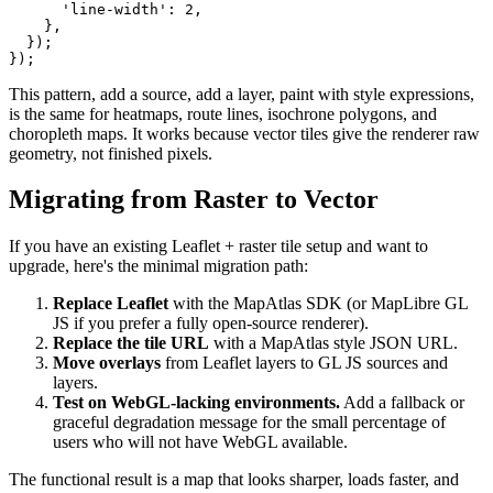
'line-width'
: 
2
,

    },

  });

This pattern, add a source, add a layer, paint with style expressions,
is the same for heatmaps, route lines, isochrone polygons, and
choropleth maps. It works because vector tiles give the renderer raw
geometry, not finished pixels.
Migrating from Raster to Vector
If you have an existing Leaflet + raster tile setup and want to
upgrade, here's the minimal migration path:
Replace Leaflet
with the MapAtlas SDK (or MapLibre GL
JS if you prefer a fully open-source renderer).
Replace the tile URL
with a MapAtlas style JSON URL.
Move overlays
from Leaflet layers to GL JS sources and
layers.
Test on WebGL-lacking environments.
Add a fallback or
graceful degradation message for the small percentage of
users who will not have WebGL available.
The functional result is a map that looks sharper, loads faster, and