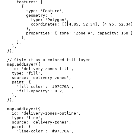
features
: [

        {

type
: 
'Feature'
,

geometry
: {

type
: 
'Polygon'
,

coordinates
: [[[
4.85
, 
52.34
], [
4.95
, 
52.34
]
          },

properties
: { 
zone
: 
'Zone A'
, 
capacity
: 
150
 }
        },

      ],

    },

  });

// Style it as a colored fill layer
  map.
addLayer
({

id
: 
'delivery-zones-fill'
,

type
: 
'fill'
,

source
: 
'delivery-zones'
,

paint
: {

'fill-color'
: 
'#97C70A'
,

'fill-opacity'
: 
0.2
,

    },

  });

  map.
addLayer
({

id
: 
'delivery-zones-outline'
,

type
: 
'line'
,

source
: 
'delivery-zones'
,

paint
: {

'line-color'
: 
'#97C70A'
,
