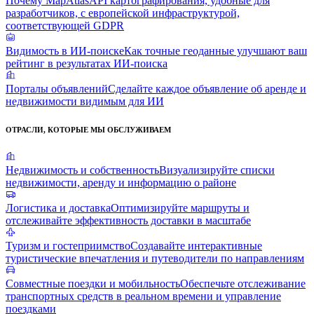
Почему MapAtlas
API картографирования, удобные для
разработчиков, с европейской инфраструктурой,
соответствующей GDPR
Видимость в ИИ-поиске
Как точные геоданные улучшают ваш
рейтинг в результатах ИИ-поиска
Порталы объявлений
Сделайте каждое объявление об аренде и
недвижимости видимым для ИИ
ОТРАСЛИ, КОТОРЫЕ МЫ ОБСЛУЖИВАЕМ
Недвижимость и собственность
Визуализируйте списки
недвижимости, аренду и информацию о районе
Логистика и доставка
Оптимизируйте маршруты и
отслеживайте эффективность доставки в масштабе
Туризм и гостеприимство
Создавайте интерактивные
туристические впечатления и путеводители по направлениям
Совместные поездки и мобильность
Обеспечьте отслеживание
транспортных средств в реальном времени и управление
поездками