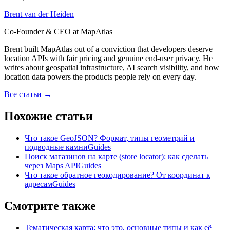
Brent van der Heiden
Co-Founder & CEO at MapAtlas
Brent built MapAtlas out of a conviction that developers deserve
location APIs with fair pricing and genuine end-user privacy. He
writes about geospatial infrastructure, AI search visibility, and how
location data powers the products people rely on every day.
Все статьи
→
Похожие статьи
Что такое GeoJSON? Формат, типы геометрий и
подводные камни
Guides
Поиск магазинов на карте (store locator): как сделать
через Maps API
Guides
Что такое обратное геокодирование? От координат к
адресам
Guides
Смотрите также
Тематическая карта: что это, основные типы и как её