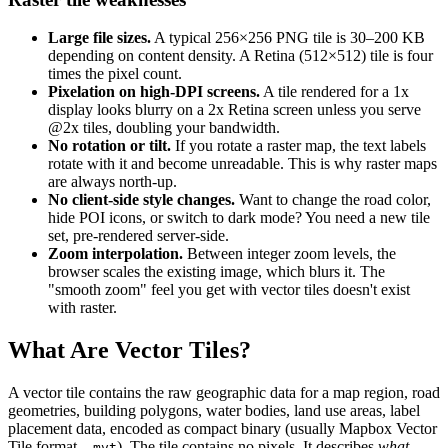
Large file sizes.
A typical 256×256 PNG tile is 30–200 KB
depending on content density. A Retina (512×512) tile is four
times the pixel count.
Pixelation on high-DPI screens.
A tile rendered for a 1x
display looks blurry on a 2x Retina screen unless you serve
@2x tiles, doubling your bandwidth.
No rotation or tilt.
If you rotate a raster map, the text labels
rotate with it and become unreadable. This is why raster maps
are always north-up.
No client-side style changes.
Want to change the road color,
hide POI icons, or switch to dark mode? You need a new tile
set, pre-rendered server-side.
Zoom interpolation.
Between integer zoom levels, the
browser scales the existing image, which blurs it. The
"smooth zoom" feel you get with vector tiles doesn't exist
with raster.
What Are Vector Tiles?
A vector tile contains the raw geographic data for a map region, road
geometries, building polygons, water bodies, land use areas, label
placement data, encoded as compact binary (usually Mapbox Vector
Tile format,
). The tile contains no pixels. It describes
what
.mvt