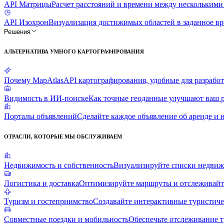
API Матрицы
Расчет расстояний и времени между нескольким
API Изохрон
Визуализация достижимых областей в заданное в
Решения
АЛЬТЕРНАТИВА УМНОГО КАРТОГРАФИРОВАНИЯ
Почему MapAtlas
API картографирования, удобные для разрабо
Видимость в ИИ-поиске
Как точные геоданные улучшают ваш р
Порталы объявлений
Сделайте каждое объявление об аренде 
ОТРАСЛИ, КОТОРЫЕ МЫ ОБСЛУЖИВАЕМ
Недвижимость и собственность
Визуализируйте списки недвиж
Логистика и доставка
Оптимизируйте маршруты и отслеживайте
Туризм и гостеприимство
Создавайте интерактивные туристиче
Совместные поездки и мобильность
Обеспечьте отслеживание т