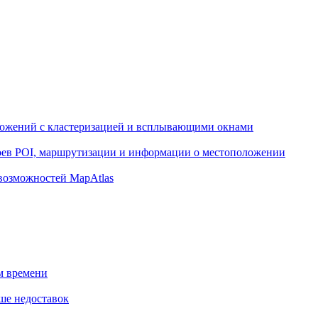
ожений с кластеризацией и всплывающими окнами
оев POI, маршрутизации и информации о местоположении
возможностей MapAtlas
м времени
ше недоставок