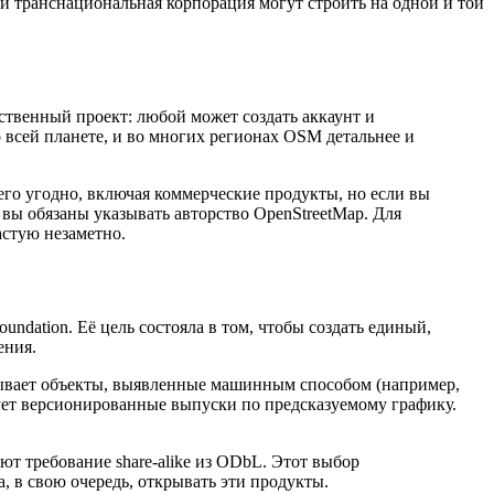
ь и транснациональная корпорация могут строить на одной и той
твенный проект: любой может создать аккаунт и
о всей планете, и во многих регионах OSM детальнее и
его угодно, включая коммерческие продукты, но если вы
 вы обязаны указывать авторство OpenStreetMap. Для
астую незаметно.
ndation. Её цель состояла в том, чтобы создать единый,
ения.
адывает объекты, выявленные машинным способом (например,
кует версионированные выпуски по предсказуемому графику.
т требование share-alike из ODbL. Этот выбор
, в свою очередь, открывать эти продукты.