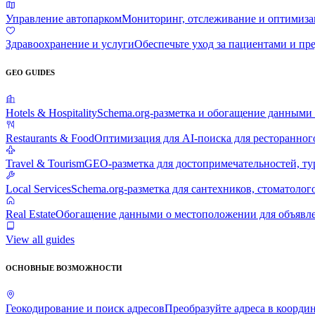
Управление автопарком
Мониторинг, отслеживание и оптимиза
Здравоохранение и услуги
Обеспечьте уход за пациентами и пр
GEO GUIDES
Hotels & Hospitality
Schema.org-разметка и обогащение данными
Restaurants & Food
Оптимизация для AI-поиска для ресторанног
Travel & Tourism
GEO-разметка для достопримечательностей, ту
Local Services
Schema.org-разметка для сантехников, стоматоло
Real Estate
Обогащение данными о местоположении для объявл
View all guides
ОСНОВНЫЕ ВОЗМОЖНОСТИ
Геокодирование и поиск адресов
Преобразуйте адреса в коорди