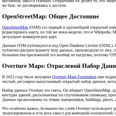
магазинов, школ и станций. Открытыми их делает то, что лицен
же базе, не договариваясь о доступе.
OpenStreetMap: Общее Достояние
OpenStreetMap
(OSM) это первый и крупнейший открытый набор
редактировать карту, по той же вики-модели, что и Wikipedia.
актуальнее коммерческих карт.
Данные OSM публикуются под Open Database License (ODbL). OD
публично распространяете базу данных, производную от них, э
большинства приложений это вообще не нагрузка, поэтому OS
Overture Maps: Отраслевой Набор Дан
В 2022 году была запущена
Overture Maps Foundation
при поддер
чистый, регулярно выпускаемый открытый набор данных, кото
Набор данных Overture это смесь. Он вбирает OpenStreetMap,
контуры зданий, распознанные по спутниковым снимкам), прог
Данные организованы по темам: transportation, buildings, places, a
Что особенно важно, большинство слоёв Overture используют р
лицензирования и есть весь смысл для компаний-основателей: о