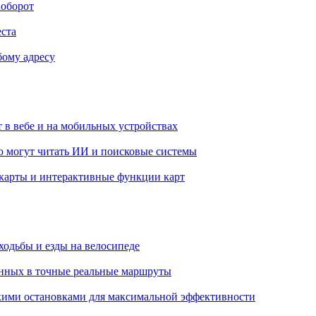
аоборот
еста
бому адресу
 в вебе и на мобильных устройствах
ю могут читать ИИ и поисковые системы
 карты и интерактивные функции карт
ходьбы и езды на велосипеде
нных в точные реальные маршруты
кими остановками для максимальной эффективности