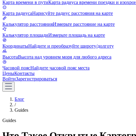
Карта времени в пути
Карта радиуса времени поездки и изохро
Карта радиуса
Нарисуйте радиус расстояния на карте
Калькулятор расстояния
Измерьте расстояние на карте
Калькулятор площади
Измерьте площадь на карте
Координаты
Найдите и преобразуйте широту/долготу
Высота
Высота над уровнем моря для любого адреса
Часовой пояс
Найдите часовой пояс места
Цены
Контакты
Войти
Зарегистрироваться
Блог
/
Guides
Guides
Что Такое Открытые Картогра