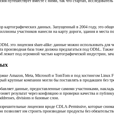
зия путешествует вместе с ними, так что стартап, исследовател
 картографических данных. Запущенный в 2004 году, это общес
 Миллионы участников нанесли на карту дороги, здания и места п
bL это лицензия share-alike: данные можно использовать для ч
та производная база тоже должна предлагаться под ODbL. Также
M лежит под огромной частью картографической индустрии, зач
ных
жке Amazon, Meta, Microsoft и TomTom и под хостингом Linux Fou
рый крупные компании могли бы поставлять в продакшен без тр
 добавляет данные, предоставленные самими участниками, накл
оняет результат через конфляцию и проверки качества и публи
ddresses, divisions и базовые слои.
азрешительные лицензии вроде CDLA-Permissive, которые снимаю
н позволяет им строить производные продукты без обязательства