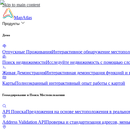
Skip to main content
MapAtlas
Продукты
Демо
Отпускные Проживания
Интерактивное обнаружение местопол
Поиск недвижимости
Исследуйте недвижимость с помощью сл
Живая Демонстрация
Интерактивная демонстрация функций и 
Карты
Полноэкранный интерактивный опыт работы с картой
Геокодирование и Поиск Местоположения
API Поиска
Предложения на основе местоположения в реально
Address Validation API
Проверка и стандартизация адресов, мень