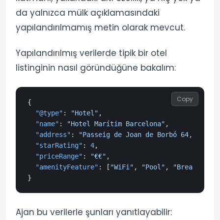
da yalnızca mülk açıklamasındaki
yapılandırılmamış metin olarak mevcut.
Yapılandırılmış verilerde tipik bir otel
listinginin nasıl göründüğüne bakalım:
Copy
{
"@type"
:
"Hotel"
,
"name"
:
"Hotel Marítim Barcelona"
,
"address"
:
"Passeig de Joan de Borbó 64, Barcel
"starRating"
:
4
,
"priceRange"
:
"€€"
,
"amenityFeature"
:
[
"WiFi"
,
"Pool"
,
"Breakfast"
]
}
Ajan bu verilerle şunları yanıtlayabilir: