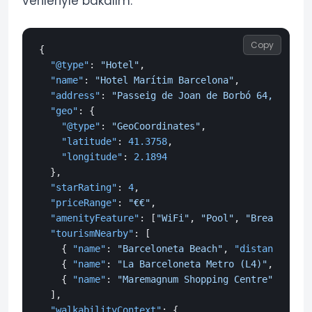
verileriyle bakalım:
Copy
{
"@type"
:
"Hotel"
,
"name"
:
"Hotel Marítim Barcelona"
,
"address"
:
"Passeig de Joan de Borbó 64, Barcel
"geo"
:
{
"@type"
:
"GeoCoordinates"
,
"latitude"
:
41.3758
,
"longitude"
:
2.1894
}
,
"starRating"
:
4
,
"priceRange"
:
"€€"
,
"amenityFeature"
:
[
"WiFi"
,
"Pool"
,
"Breakfast"
,
"tourismNearby"
:
[
{
"name"
:
"Barceloneta Beach"
,
"distance"
:
"1
{
"name"
:
"La Barceloneta Metro (L4)"
,
"dista
{
"name"
:
"Maremagnum Shopping Centre"
,
"dist
]
,
"walkabilityContext"
:
{