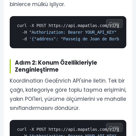
binlerce mülkü işliyor.
Copy
curl -X POST https://api.mapatlas.com/v1/geocode 
  -H 
"Authorization: Bearer YOUR_API_KEY"
 \

  -d 
'{"address": "Passeig de Joan de Borbó 64, B
Adım 2: Konum Özellikleriyle
Zenginleştirme
Koordinatları GeoEnrich API'sine iletin. Tek bir
çağrı, kategoriye göre toplu taşıma erişimini,
yakın POI'leri, yürüme ölçümlerini ve mahalle
sınıflandırmasını döndürür.
Copy
curl -X POST https://api.mapatlas.com/v1/geoenric