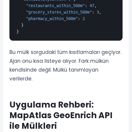
"restaurants_within_500m"
:
47
,
"grocery_stores_within_500m"
:
3
,
"pharmacy_within_500m"
:
2
}
}
Bu mülk sorgudaki tüm kısıtlamaları geçiyor.
Ajan onu kısa listeye alıyor. Fark mülkün
kendisinde değil. Mülkü tanımlayan
verilerde.
Uygulama Rehberi:
MapAtlas GeoEnrich API
ile Mülkleri