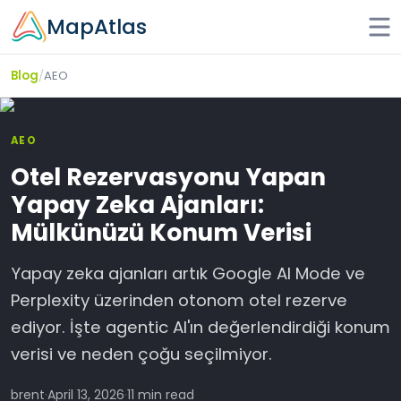
Skip to main content
MapAtlas
/
AEO
Blog
AEO
Otel Rezervasyonu Yapan
Yapay Zeka Ajanları:
Mülkünüzü Konum Verisi
Yapay zeka ajanları artık Google AI Mode ve
Perplexity üzerinden otonom otel rezerve
ediyor. İşte agentic AI'ın değerlendirdiği konum
verisi ve neden çoğu seçilmiyor.
brent
·
April 13, 2026
·
11 min read