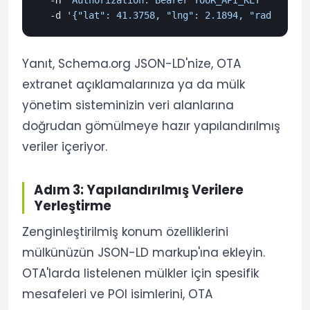
  -H 
"Authorization: Bearer YOUR_API_KEY"
 \

  -d 
'{"lat": 41.3758, "lng": 2.1894, "radius": 1
Yanıt, Schema.org JSON-LD'nize, OTA
extranet açıklamalarınıza ya da mülk
yönetim sisteminizin veri alanlarına
doğrudan gömülmeye hazır yapılandırılmış
veriler içeriyor.
Adım 3: Yapılandırılmış Verilere
Yerleştirme
Zenginleştirilmiş konum özelliklerini
mülkünüzün JSON-LD markup'ına ekleyin.
OTA'larda listelenen mülkler için spesifik
mesafeleri ve POI isimlerini, OTA