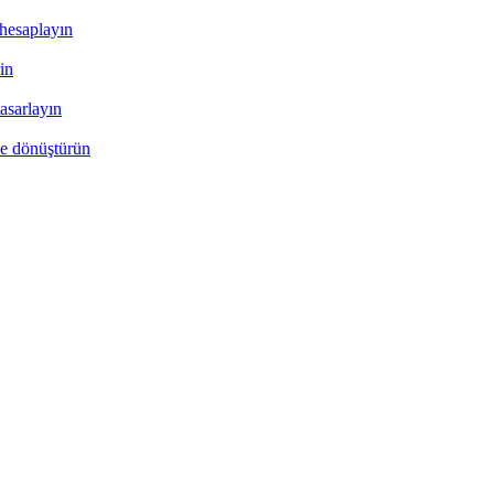
 hesaplayın
rin
asarlayın
ne dönüştürün