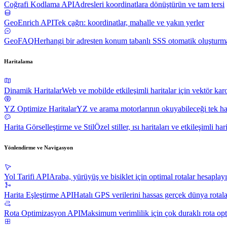
Coğrafi Kodlama API
Adresleri koordinatlara dönüştürün ve tam tersi
GeoEnrich API
Tek çağrı: koordinatlar, mahalle ve yakın yerler
GeoFAQ
Herhangi bir adresten konum tabanlı SSS otomatik oluşturm
Haritalama
Dinamik Haritalar
Web ve mobilde etkileşimli haritalar için vektör kar
YZ Optimize Haritalar
YZ ve arama motorlarının okuyabileceği tek ha
Harita Görselleştirme ve Stil
Özel stiller, ısı haritaları ve etkileşimli har
Yönlendirme ve Navigasyon
Yol Tarifi API
Araba, yürüyüş ve bisiklet için optimal rotalar hesaplay
Harita Eşleştirme API
Hatalı GPS verilerini hassas gerçek dünya rotal
Rota Optimizasyon API
Maksimum verimlilik için çok duraklı rota op