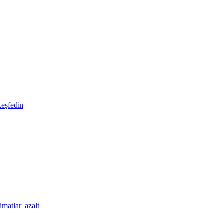
keşfedin
n
imatları azalt