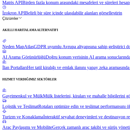
Matris API
Birden fazla konum arasındaki mesafeleri ve süreleri hesap
İzokron API
Belirli bir süre içinde ulaşılabilir alanları görselleştirin
Çözümler
AKILLI HARITALAMA ALTERNATIFI
Neden MapAtlas
GDPR uyumlu Avrupa altyapısına sahip geliştirici do
AI Arama Görünürlüğü
Doğru konum verisinin AI arama sonuçlarındaki
İlan Portalları
Her tatil kiralığı ve emlak ilanını yapay zeka aramasınd
HIZMET VERDIĞIMIZ SEKTÖRLER
Gayrimenkul ve Mülk
Mülk listelerini, kiraları ve mahalle bilgilerini gö
Lojistik ve Teslimat
Rotaları optimize edin ve teslimat performansını öl
Turizm ve Konaklama
İnteraktif seyahat deneyimleri ve destinasyon re
Araç Paylaşımı ve Mobilite
Gerçek zamanlı araç takibi ve sürüş yöneti