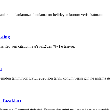
nlarının ilanlarınızı alıntılamasını belirleyen konum verisi katmanı.
isting
ış geo veri citation rate'i %12'den %71'e taşıyor.
ı
yeniden tanımlıyor. Eylül 2026 son tarihi konum verisi için ne anlama g
 Tuzakları
ttır. Geometri tiplerini, Feature desenini ve üretimde ısıran tuzaklar