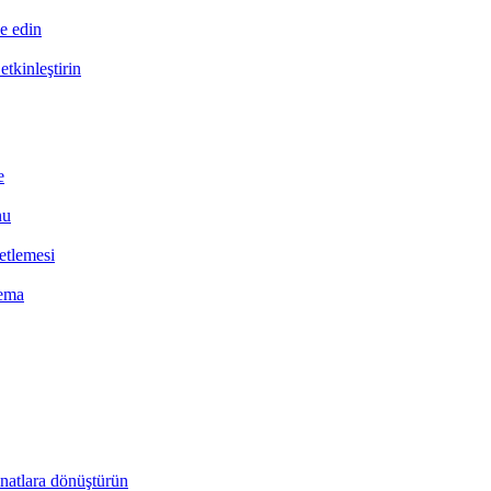
ze edin
tkinleştirin
e
nu
etlemesi
hema
natlara dönüştürün