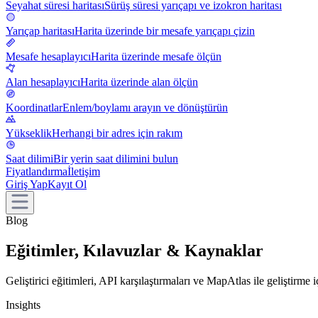
Seyahat süresi haritası
Sürüş süresi yarıçapı ve izokron haritası
Yarıçap haritası
Harita üzerinde bir mesafe yarıçapı çizin
Mesafe hesaplayıcı
Harita üzerinde mesafe ölçün
Alan hesaplayıcı
Harita üzerinde alan ölçün
Koordinatlar
Enlem/boylamı arayın ve dönüştürün
Yükseklik
Herhangi bir adres için rakım
Saat dilimi
Bir yerin saat dilimini bulun
Fiyatlandırma
İletişim
Giriş Yap
Kayıt Ol
Blog
Eğitimler, Kılavuzlar & Kaynaklar
Geliştirici eğitimleri, API karşılaştırmaları ve MapAtlas ile geliştirme iç
Insights