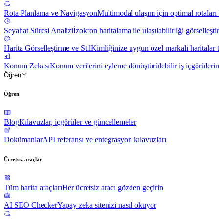
Rota Planlama ve Navigasyon
Multimodal ulaşım için optimal rotaları
Seyahat Süresi Analizi
İzokron haritalama ile ulaşılabilirliği görselleşti
Harita Görselleştirme ve Stil
Kimliğinize uygun özel markalı haritalar t
Konum Zekası
Konum verilerini eyleme dönüştürülebilir iş içgörüleri
Öğren
Öğren
Blog
Kılavuzlar, içgörüler ve güncellemeler
Dokümanlar
API referansı ve entegrasyon kılavuzları
Ücretsiz araçlar
Tüm harita araçları
Her ücretsiz aracı gözden geçirin
AI SEO Checker
Yapay zeka sitenizi nasıl okuyor