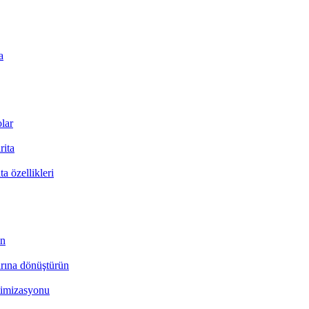
a
olar
rita
ita özellikleri
ın
arına dönüştürün
timizasyonu