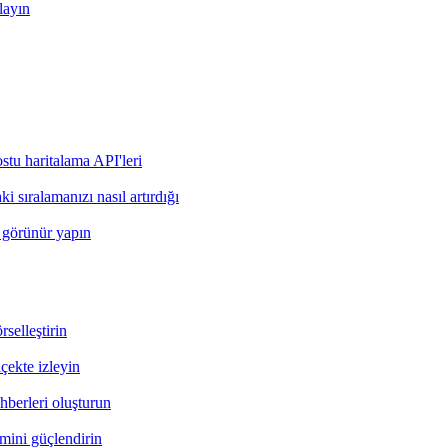
layın
stu haritalama API'leri
 sıralamanızı nasıl artırdığı
a görünür yapın
rselleştirin
çekte izleyin
hberleri oluşturun
mini güçlendirin