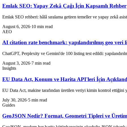
Emlak SEO: Yapay Zekâ Çağı İçin Kapsamlı Rehber
Emlak SEO rehberi: hâlâ sıralama getiren temeller ve yapay zekâ asista
August 6, 2026
·
10 min read
AEO
AI citation rate benchmark: yapılandırılmış geo veri l
ChatGPT, Perplexity ve Gemini'de 100 listing test edildi: yapılandırılm
August 3, 2026
·
7 min read
Insights
EU Data Act, Konum ve Harita API'leri İçin Açıkland
EU Data Act, makine tarafından üretilen veriyi kimin kontrol ettiğini 
July 30, 2026
·
5 min read
Guides
GeoJSON Nedir? Format, Geometri Tipleri ve Üretim
GeoJSON, modern her harita kütüphanesinin okuduğu JSON tabanlı forma