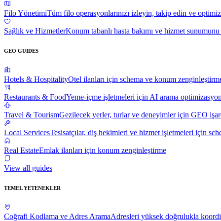
Filo Yönetimi
Tüm filo operasyonlarınızı izleyin, takip edin ve optimi
Sağlık ve Hizmetler
Konum tabanlı hasta bakımı ve hizmet sunumunu e
GEO GUIDES
Hotels & Hospitality
Otel ilanları için schema ve konum zenginleştirm
Restaurants & Food
Yeme-içme işletmeleri için AI arama optimizasyo
Travel & Tourism
Gezilecek yerler, turlar ve deneyimler için GEO işar
Local Services
Tesisatçılar, diş hekimleri ve hizmet işletmeleri için sc
Real Estate
Emlak ilanları için konum zenginleştirme
View all guides
TEMEL YETENEKLER
Coğrafi Kodlama ve Adres Arama
Adresleri yüksek doğrulukla koordi