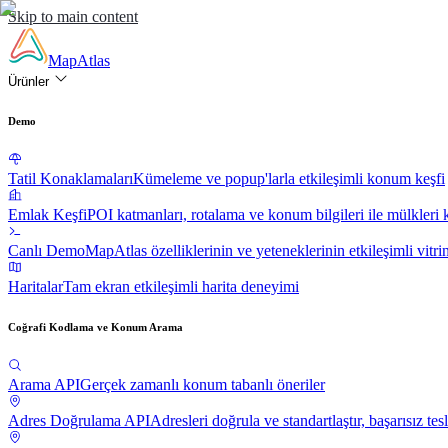
Skip to main content
MapAtlas
Ürünler
Demo
Tatil Konaklamaları
Kümeleme ve popup'larla etkileşimli konum keşfi
Emlak Keşfi
POI katmanları, rotalama ve konum bilgileri ile mülkleri 
Canlı Demo
MapAtlas özelliklerinin ve yeteneklerinin etkileşimli vitri
Haritalar
Tam ekran etkileşimli harita deneyimi
Coğrafi Kodlama ve Konum Arama
Arama API
Gerçek zamanlı konum tabanlı öneriler
Adres Doğrulama API
Adresleri doğrula ve standartlaştır, başarısız tesl