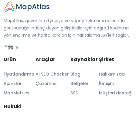
MapAtlas
MapAtlas, güvenilir altyapıya ve yapay zeka aramalarında
görünürlüğe ihtiyaç duyan geliştiriciler için coğrafi kodlama,
yönlendirme ve harita karoları için haritalama API'leri sağlar.
🇹🇷
TR
▼
Ürün
Araçlar
Kaynaklar
Şirket
Fiyatlandırma
AI SEO Checker
Blog
Hakkımızda
Ajanslar
Çözümler
Belgeler
İletişim
MapMetrics
SSS
Müşteri desteği
Hukuki
Hukuki bilgi
GDPR uyumu