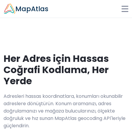
Skip to main content
MapAtlas
Her Adres için Hassas
Coğrafi Kodlama, Her
Yerde
Adresleri hassas koordinatlara, konumları okunabilir
adreslere dönüştürün. Konum aramanızı, adres
doğrulamanızı ve mağaza bulucularınızı, ölçekte
doğruluk ve hız sunan MapAtlas geocoding API'leriyle
güçlendirin.